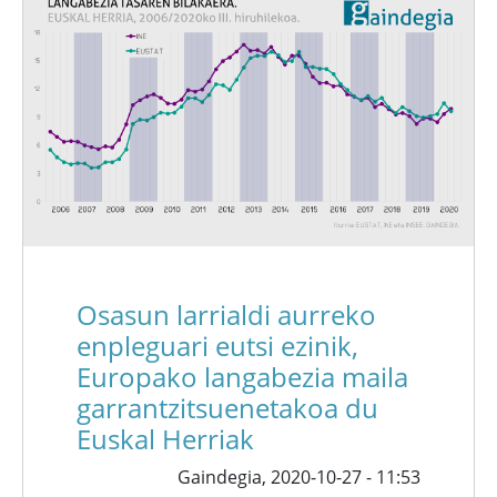
Osasun larrialdi aurreko
enpleguari eutsi ezinik,
Europako langabezia maila
garrantzitsuenetakoa du
Euskal Herriak
Gaindegia,
2020-10-27 - 11:53