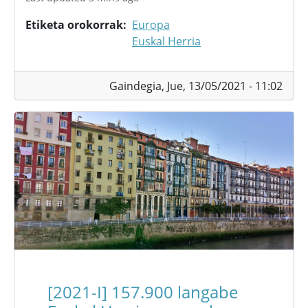
Etiketa orokorrak
Europa
Euskal Herria
Gaindegia,
Jue, 13/05/2021 - 11:02
[2021-I] 157.900 langabe