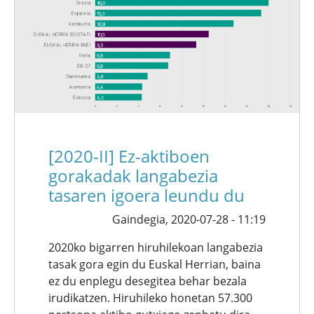
[2020-II] Ez-aktiboen
gorakadak langabezia
tasaren igoera leundu du
Gaindegia,
2020-07-28 - 11:19
2020ko bigarren hiruhilekoan langabezia
tasak gora egin du Euskal Herrian, baina
ez du enplegu desegitea behar bezala
irudikatzen. Hiruhileko honetan 57.300