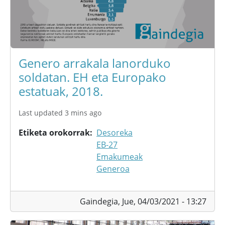
Genero arrakala lanorduko
soldatan. EH eta Europako
estatuak, 2018.
Last updated 3 mins ago
Etiketa orokorrak
Desoreka
EB-27
Emakumeak
Generoa
Gaindegia,
Jue, 04/03/2021 - 13:27