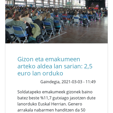
Gizon eta emakumeen
arteko aldea lan sarian: 2,5
euro lan orduko
Gaindegia,
2021-03-03 - 11:49
Soldatapeko emakumeek gizonek baino
batez beste %11,7 gutxiago jasotzen dute
lanorduko Euskal Herrian. Genero
arrakala nabarmen handitzen da 50