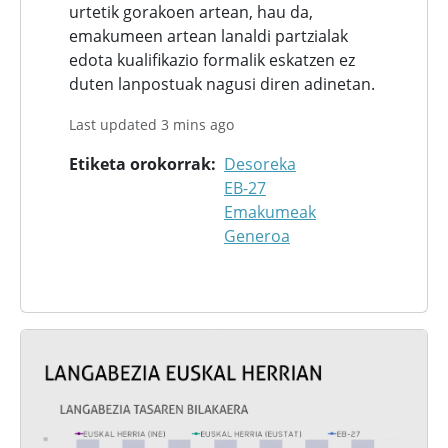
urtetik gorakoen artean, hau da,
emakumeen artean lanaldi partzialak
edota kualifikazio formalik eskatzen ez
duten lanpostuak nagusi diren adinetan.
Last updated 3 mins ago
Etiketa orokorrak
Desoreka
EB-27
Emakumeak
Generoa