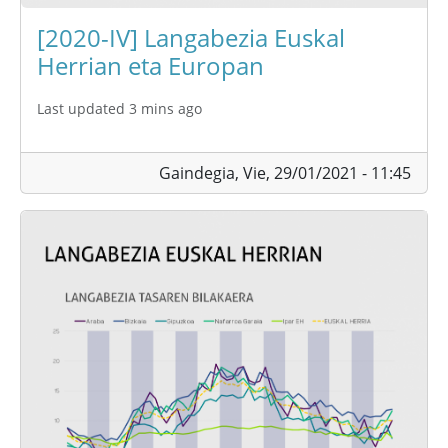
[2020-IV] Langabezia Euskal
Herrian eta Europan
Last updated 3 mins ago
Gaindegia,
Vie, 29/01/2021 - 11:45