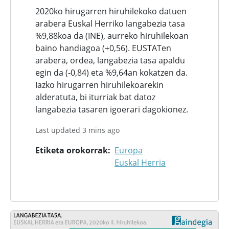
2020ko hirugarren hiruhilekoko datuen
arabera Euskal Herriko langabezia tasa
%9,88koa da (INE), aurreko hiruhilekoan
baino handiagoa (+0,56). EUSTATen
arabera, ordea, langabezia tasa apaldu
egin da (-0,84) eta %9,64an kokatzen da.
Iazko hirugarren hiruhilekoarekin
alderatuta, bi iturriak bat datoz
langabezia tasaren igoerari dagokionez.
Last updated 3 mins ago
Etiketa orokorrak
Europa
Euskal Herria