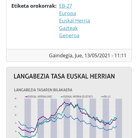
Etiketa orokorrak
EB-27
Europa
Euskal Herria
Gazteak
Generoa
Gaindegia,
Jue, 13/05/2021 - 11:11