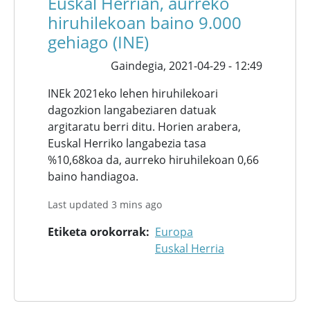
Euskal Herrian, aurreko
hiruhilekoan baino 9.000
gehiago (INE)
Gaindegia,
2021-04-29 - 12:49
INEk 2021eko lehen hiruhilekoari
dagozkion langabeziaren datuak
argitaratu berri ditu. Horien arabera,
Euskal Herriko langabezia tasa
%10,68koa da, aurreko hiruhilekoan 0,66
baino handiagoa.
Last updated 3 mins ago
Etiketa orokorrak
Europa
Euskal Herria