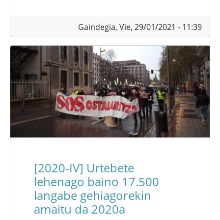
Gaindegia,
Vie, 29/01/2021 - 11:39
[2020-IV] Urtebete
lehenago baino 17.500
langabe gehiagorekin
amaitu da 2020a