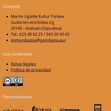
Contacto
Martin Ugalde Kultur Parkea
Gudarien etorbidea z/g
20140 - Andoain (Gipuzkoa)
Tel.: 623-38 02 23 / 943-30 43 65
komunikazioa@gaindegia.eus
Uso contenidos
Notas legales
Política de privacidad
Patrocinadores