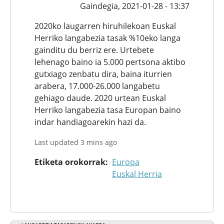
Gaindegia,
2021-01-28 - 13:37
2020ko laugarren hiruhilekoan Euskal
Herriko langabezia tasak %10eko langa
gainditu du berriz ere. Urtebete
lehenago baino ia 5.000 pertsona aktibo
gutxiago zenbatu dira, baina iturrien
arabera, 17.000-26.000 langabetu
gehiago daude. 2020 urtean Euskal
Herriko langabezia tasa Europan baino
indar handiagoarekin hazi da.
Last updated 3 mins ago
Etiketa orokorrak
Europa
Euskal Herria