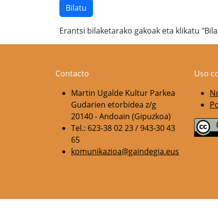
Erantsi bilaketarako gakoak eta klikatu "Bil
Contacto
Uso c
Martin Ugalde Kultur Parkea
No
Gudarien etorbidea z/g
Po
20140 - Andoain (Gipuzkoa)
Tel.: 623-38 02 23 / 943-30 43
65
komunikazioa@gaindegia.eus