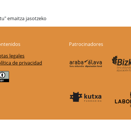
atu" emaitza jasotzeko
ontenidos
Patrocinadores
tas legales
lítica de privacidad