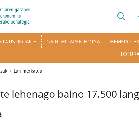
STATISTIKOAK
GAINDEGIAREN HOTSA
HEMEROTE
LOTUR
tzak
Lan merkatua
ete lehenago baino 17.500 lan
a