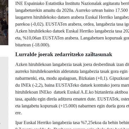
INE Espainiako Estatistika Institutu Nazionalak argitaratu ber
langabeturekin amaitu da 2020a. Aurreko urtean baino 17.500 
laugarren hiruhilekoko datuen arabera Euskal Herriko langabe
parekoa (-0,02). EUSTATen arabera, ordea, langabezia tasa ig
Azken hiruhilekoko datuek Euskal Herriko langabezia tasa 20
eta, %10,06an EUSTATen arabera. Langabetuen kopuruak gora 
bitartean (-18.000).
Lurralde joerak zedarritzeko zailtasunak
Azken hiruhilekoan langabezia tasak joera desberdinak izan ditu
aurreko hiruhilekoarekin alderatuta langabezia tasak gora egin
nabarmenki, eta, modu apalagoan, Bizkaian (+0,1). Gipuzkoan la
du INEk (-2,2), baina EUSTATeko datuek kontrako joera marra
hiruhilekoan INEko datuek Euskal A.E.ko biztanleria aktiboa 
tasa, apaldu egin direla aditzera ematen dute. EUSTATek, oster
eta langabetu kopuruak (+15.000) nabarmen egin duela gora eta
ere.
Ipar Euskal Herriko langabezia tasa %7,25ekoa da behin behin