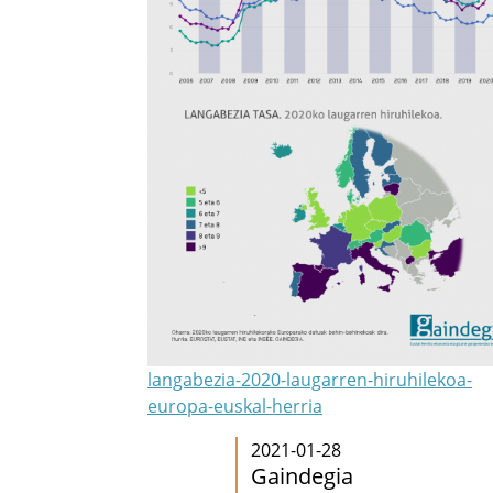
langabezia-2020-laugarren-hiruhilekoa-
europa-euskal-herria
2021-01-28
Gaindegia