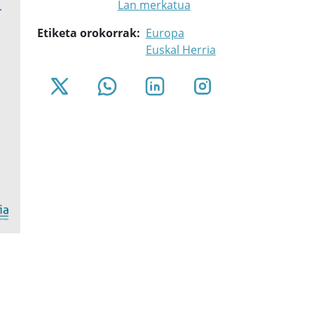
Lan merkatua
Etiketa orokorrak
Europa
Euskal Herria