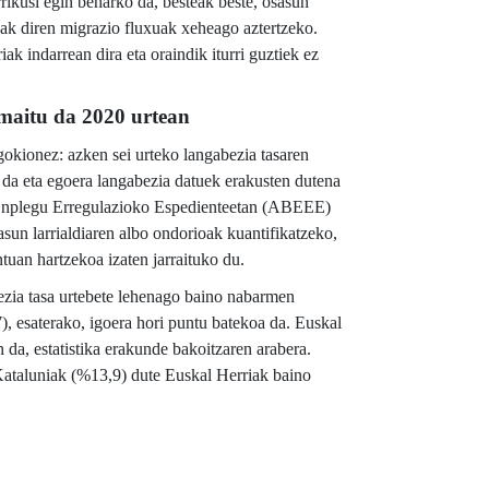
rikusi egin beharko da, besteak beste, osasun
oak diren migrazio fluxuak xeheago aztertzeko.
k indarrean dira eta oraindik iturri guztiek ez
amaitu da 2020 urtean
gokionez: azken sei urteko langabezia tasaren
n da eta egoera langabezia datuek erakusten dutena
o Enplegu Erregulazioko Espedienteetan (ABEEE)
asun larrialdiaren albo ondorioak kuantifikatzeko,
tuan hartzekoa izaten jarraituko du.
zia tasa urtebete lehenago baino nabarmen
, esaterako, igoera hori puntu batekoa da. Euskal
a, estatistika erakunde bakoitzaren arabera.
Kataluniak (%13,9) dute Euskal Herriak baino