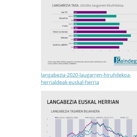
langabezia-2020-laugarren-hiruhilekoa-
herrialdeak-euskal-herria