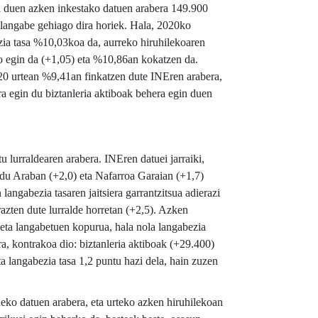
ri duen azken inkestako datuen arabera 149.900
langabe gehiago dira horiek. Hala, 2020ko
zia tasa %10,03koa da, aurreko hiruhilekoaren
o egin da (+1,05) eta %10,86an kokatzen da.
20 urtean %9,41an finkatzen dute INEren arabera,
egin du biztanleria aktiboak behera egin duen
 lurraldearen arabera. INEren datuei jarraiki,
 du Araban (+2,0) eta Nafarroa Garaian (+1,7)
ngabezia tasaren jaitsiera garrantzitsua adierazi
zten dute lurralde horretan (+2,5). Azken
eta langabetuen kopurua, hala nola langabezia
a, kontrakoa dio: biztanleria aktiboak (+29.400)
 langabezia tasa 1,2 puntu hazi dela, hain zuzen
eko datuen arabera, eta urteko azken hiruhilekoan