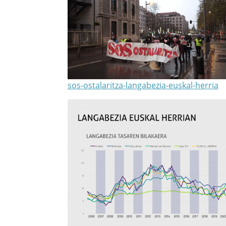
sos-ostalaritza-langabezia-euskal-herria