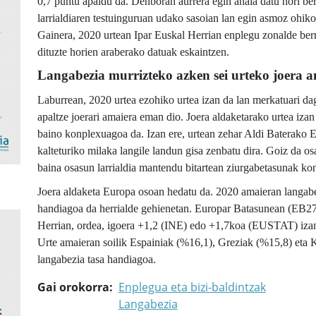
0,7 puntu apaldu da. Denboran aurrera egin ahala datu hori ber
larrialdiaren testuinguruan udako sasoian lan egin asmoz ohik
Gainera, 2020 urtean Ipar Euskal Herrian enplegu zonalde berria
dituzte horien araberako datuak eskaintzen.
Langabezia murrizteko azken sei urteko joera 
Laburrean, 2020 urtea ezohiko urtea izan da lan merkatuari da
apaltze joerari amaiera eman dio. Joera aldaketarako urtea iza
baino konplexuagoa da. Izan ere, urtean zehar Aldi Baterak
kalteturiko milaka langile landun gisa zenbatu dira. Goiz da os
baina osasun larrialdia mantendu bitartean ziurgabetasunak kon
Joera aldaketa Europa osoan hedatu da. 2020 amaieran langabe
handiagoa da herrialde gehienetan. Europar Batasunean (EB27)
Herrian, ordea, igoera +1,2 (INE) edo +1,7koa (EUSTAT) izan d
Urte amaieran soilik Espainiak (%16,1), Greziak (%15,8) eta 
langabezia tasa handiagoa.
Gai orokorra
Enplegua eta bizi-baldintzak
Langabezia