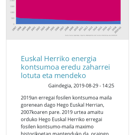
Euskal Herriko energia
kontsumoa eredu zaharrei
lotuta eta mendeko
Gaindegia,
2019-08-29 - 14:25
2019an erregai fosilen kontsumoa maila
gorenean dago Hego Euskal Herrian,
2007koaren pare. 2019 urtea amaitu
orduko Hego Euskal Herriko erregai
fosilen kontsumo-maila maximo
historikoetan mantenduko da, oraingo