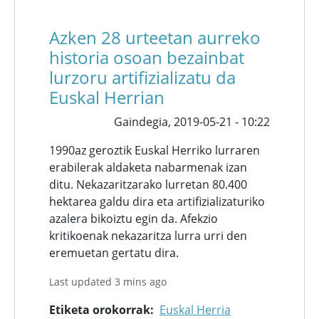
Azken 28 urteetan aurreko
historia osoan bezainbat
lurzoru artifizializatu da
Euskal Herrian
Gaindegia,
2019-05-21 - 10:22
1990az geroztik Euskal Herriko lurraren
erabilerak aldaketa nabarmenak izan
ditu. Nekazaritzarako lurretan 80.400
hektarea galdu dira eta artifizializaturiko
azalera bikoiztu egin da. Afekzio
kritikoenak nekazaritza lurra urri den
eremuetan gertatu dira.
Last updated 3 mins ago
Etiketa orokorrak
Euskal Herria