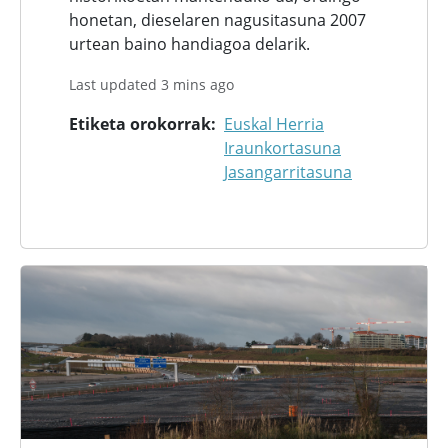
honetan, dieselaren nagusitasuna 2007
urtean baino handiagoa delarik.
Last updated 3 mins ago
Etiketa orokorrak
Euskal Herria
Iraunkortasuna
Jasangarritasuna