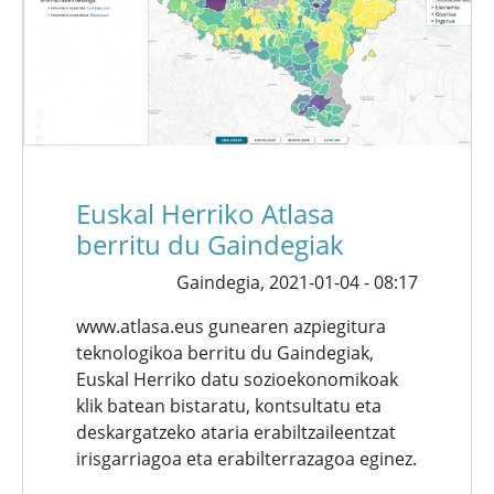
Euskal Herriko Atlasa
berritu du Gaindegiak
Gaindegia,
2021-01-04 - 08:17
www.atlasa.eus gunearen azpiegitura
teknologikoa berritu du Gaindegiak,
Euskal Herriko datu sozioekonomikoak
klik batean bistaratu, kontsultatu eta
deskargatzeko ataria erabiltzaileentzat
irisgarriagoa eta erabilterrazagoa eginez.