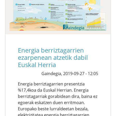
Energia berriztagarrien
ezarpenean atzetik dabil
Euskal Herria
Gaindegia,
2019-09-27 - 12:05
Energia berriztagarrien presentzia
%17,4koa da Euskal Herrian. Energia
berriztagarriak gorabidean dira, baina ez
egoerak eskatzen duen erritmoan.
Europako beste lurraldeetan bezala,
elektrizitatea energia berriztagarrien