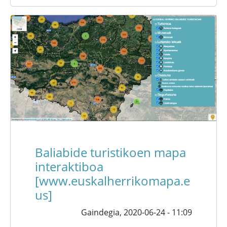
Baliabide turistikoen mapa
interaktiboa
[www.euskalherrikomapa.e
us]
Gaindegia,
2020-06-24 - 11:09