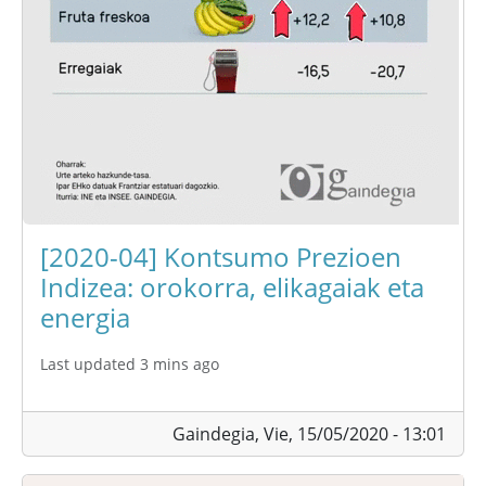
[2020-04] Kontsumo Prezioen
Indizea: orokorra, elikagaiak eta
energia
Last updated 3 mins ago
Gaindegia,
Vie, 15/05/2020 - 13:01