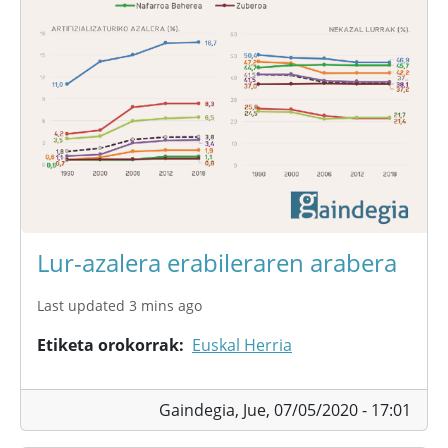
Lur-azalera erabileraren arabera
Last updated 3 mins ago
Etiketa orokorrak
Euskal Herria
Gaindegia,
Jue, 07/05/2020 - 17:01