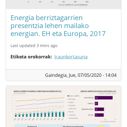
Energia berriztagarrien
presentzia lehen mailako
energian. EH eta Europa, 2017
Last updated 3 mins ago
Etiketa orokorrak
Iraunkortasuna
Gaindegia,
Jue, 07/05/2020 - 14:04