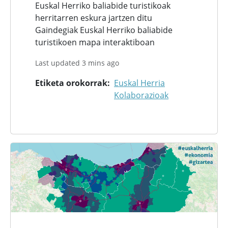
Euskal Herriko baliabide turistikoak
herritarren eskura jartzen ditu
Gaindegiak Euskal Herriko baliabide
turistikoen mapa interaktiboan
Last updated 3 mins ago
Etiketa orokorrak
Euskal Herria
Kolaborazioak