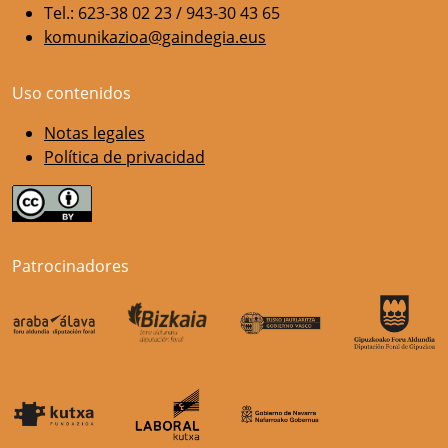
Tel.: 623-38 02 23 / 943-30 43 65
komunikazioa@gaindegia.eus
Uso contenidos
Notas legales
Política de privacidad
Patrocinadores