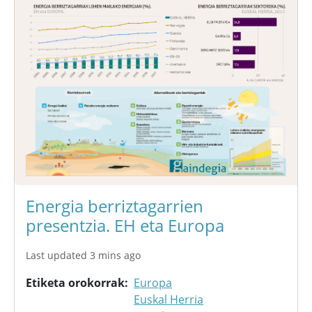
Energia berriztagarrien
presentzia. EH eta Europa
Last updated 3 mins ago
Etiketa orokorrak
Europa
Euskal Herria