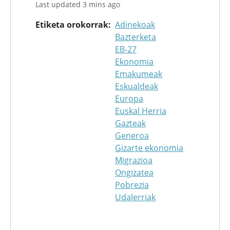
Last updated 3 mins ago
Etiketa orokorrak
Adinekoak
Bazterketa
EB-27
Ekonomia
Emakumeak
Eskualdeak
Europa
Euskal Herria
Gazteak
Generoa
Gizarte ekonomia
Migrazioa
Ongizatea
Pobrezia
Udalerriak