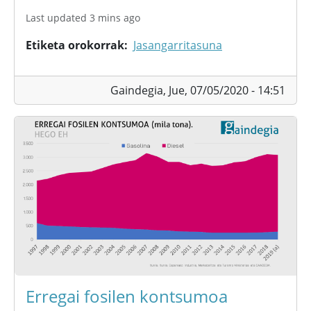
Last updated 3 mins ago
Etiketa orokorrak
Jasangarritasuna
Gaindegia,
Jue, 07/05/2020 - 14:51
Erregai fosilen kontsumoa