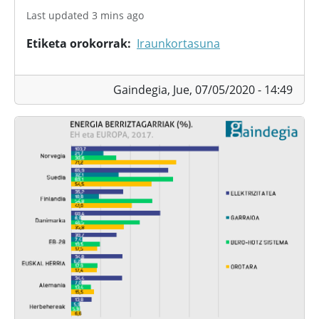
Last updated 3 mins ago
Etiketa orokorrak
Iraunkortasuna
Gaindegia,
Jue, 07/05/2020 - 14:49