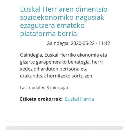
Euskal Herriaren dimentsio
sozioekonomiko nagusiak
ezagutzera emateko
plataforma berria
Gaindegia,
2020-05-22 - 11:42
Gaindegia, Euskal Herriko ekonomia eta
gizarte garapenerako behategia, herri
xedez diharduten pertsona eta
erakundeak hornitzeko sortu zen.
Last updated 3 mins ago
Etiketa orokorrak
Euskal Herria