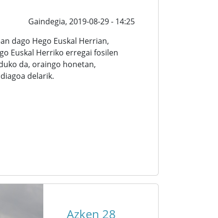
Gaindegia,
2019-08-29 - 14:25
ean dago Hego Euskal Herrian,
o Euskal Herriko erregai fosilen
uko da, oraingo honetan,
diagoa delarik.
Azken 28