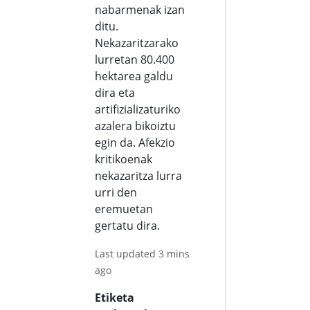
nabarmenak izan
ditu.
Nekazaritzarako
lurretan 80.400
hektarea galdu
dira eta
artifizializaturiko
azalera bikoiztu
egin da. Afekzio
kritikoenak
nekazaritza lurra
urri den
eremuetan
gertatu dira.
Last updated 3 mins
ago
Etiketa