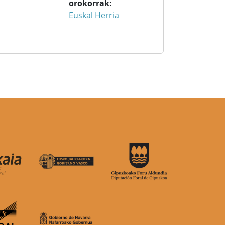
orokorrak
Euskal Herria