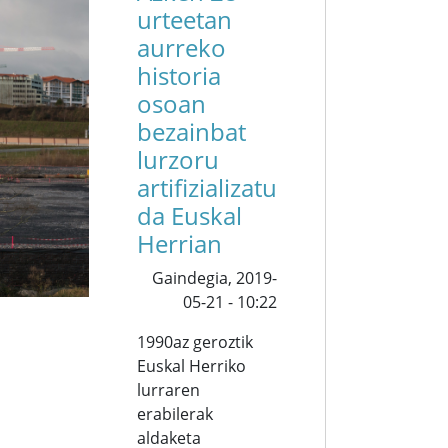
urteetan
aurreko
historia
osoan
bezainbat
lurzoru
artifizializatu
da Euskal
Herrian
Gaindegia,
2019-
05-21 - 10:22
1990az geroztik
Euskal Herriko
lurraren
erabilerak
aldaketa