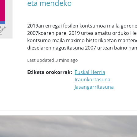
eta mendeko
2019an erregai fosilen kontsumoa maila goren
2007koaren pare. 2019 urtea amaitu orduko Heg
kontsumo-maila maximo historikoetan mantend
dieselaren nagusitasuna 2007 urtean baino han
Last updated 3 mins ago
Etiketa orokorrak
Euskal Herria
Iraunkortasuna
Jasangarritasuna