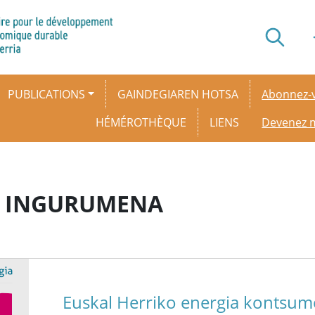
Secondar
PUBLICATIONS
GAINDEGIAREN HOTSA
Abonnez-v
HÉMÉROTHÈQUE
LIENS
Devenez
TA INGURUMENA
Euskal Herriko energia kontsumo