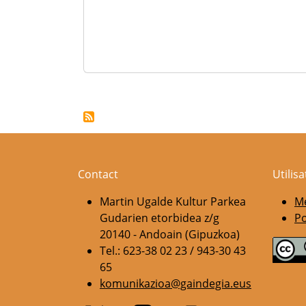
Pagination
Contact
Utilis
Martin Ugalde Kultur Parkea
Me
Gudarien etorbidea z/g
Po
20140 - Andoain (Gipuzkoa)
Tel.: 623-38 02 23 / 943-30 43
65
komunikazioa@gaindegia.eus