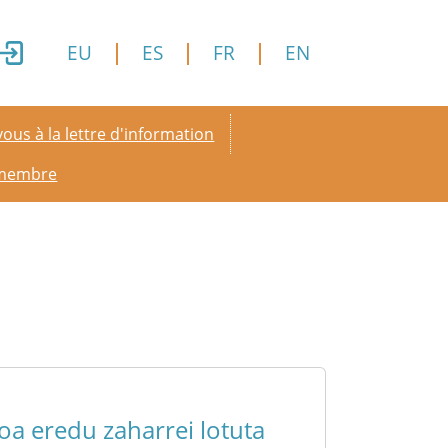
EU
ES
FR
EN
y menu
ous à la lettre d'information
 membre
a eredu zaharrei lotuta