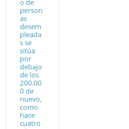
o de
person
as
desem
pleada
s se
sitúa
por
debajo
de los
200.00
0 de
nuevo,
como
hace
cuatro