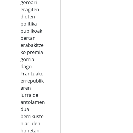
geroari
eragiten
dioten
politika
publikoak
bertan
erabakitze
ko premia
gorria
dago.
Frantziako
errepublik
aren
lurralde
antolamen
dua
berrikuste
n ari den
honetan,