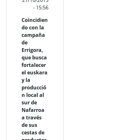
- 15:56
Coincidien
do con la
campaña
de
Errigora,
que busca
fortalecer
el euskara
y la
producció
n local al
sur de
Nafarroa
a través
de sus
cestas de
productos