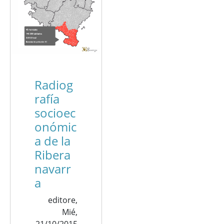
Radiog
rafía
socioec
onómic
a de la
Ribera
navarr
a
editore,
Mié,
21/10/2015