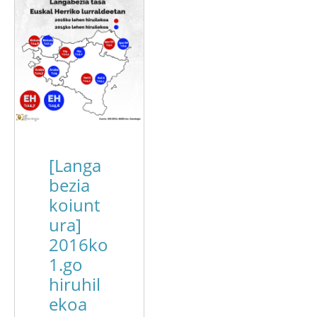
[Langa
bezia
koiunt
ura]
2016ko
1.go
hiruhil
ekoa