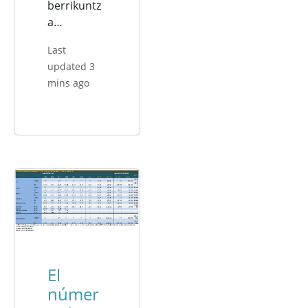
berrikuntz
a…
Last
updated 3
mins ago
El
númer