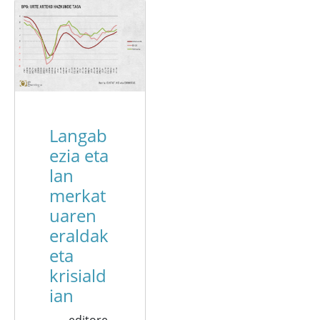
Langab
ezia eta
lan
merkat
uaren
eraldak
eta
krisiald
ian
editore,