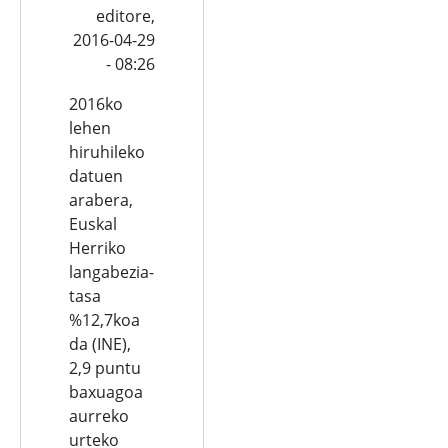
editore,
2016-04-29
- 08:26
2016ko
lehen
hiruhileko
datuen
arabera,
Euskal
Herriko
langabezia-
tasa
%12,7koa
da (INE),
2,9 puntu
baxuagoa
aurreko
urteko