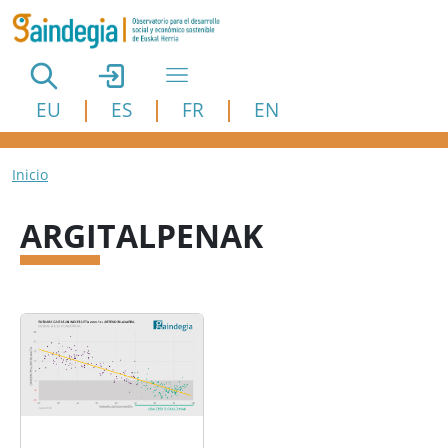
Pasar al contenido principal
EU
ES
FR
EN
Ruta de navegación
Inicio
ARGITALPENAK