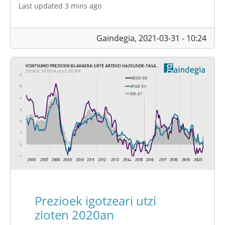
Last updated 3 mins ago
Gaindegia,
2021-03-31 - 10:24
Prezioek igotzeari utzi
zioten 2020an