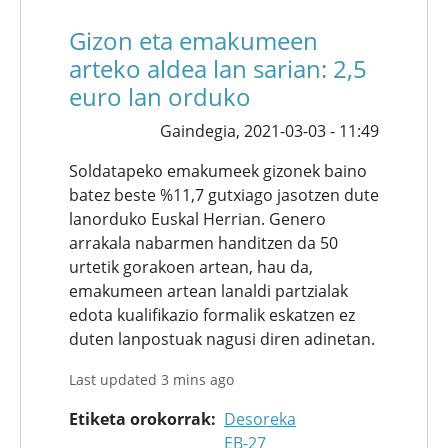
Gizon eta emakumeen
arteko aldea lan sarian: 2,5
euro lan orduko
Gaindegia,
2021-03-03 - 11:49
Soldatapeko emakumeek gizonek baino
batez beste %11,7 gutxiago jasotzen dute
lanorduko Euskal Herrian. Genero
arrakala nabarmen handitzen da 50
urtetik gorakoen artean, hau da,
emakumeen artean lanaldi partzialak
edota kualifikazio formalik eskatzen ez
duten lanpostuak nagusi diren adinetan.
Last updated 3 mins ago
Etiketa orokorrak
Desoreka
EB-27