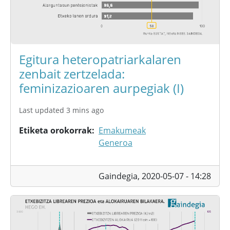
Egitura heteropatriarkalaren
zenbait zertzelada:
feminizazioaren aurpegiak (I)
Last updated 3 mins ago
Etiketa orokorrak
Emakumeak
Generoa
Gaindegia,
2020-05-07 - 14:28