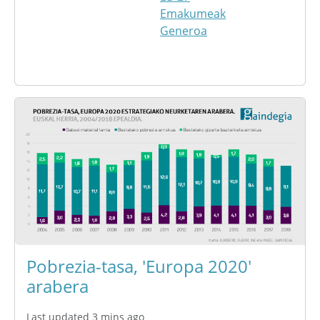
Emakumeak
Generoa
Pobrezia-tasa, 'Europa 2020'
arabera
Last updated 3 mins ago