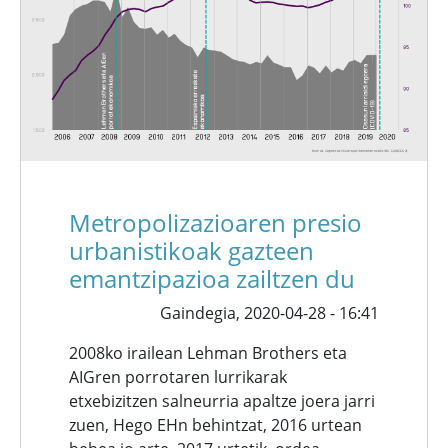
Metropolizazioaren presio
urbanistikoak gazteen
emantzipazioa zailtzen du
Gaindegia,
2020-04-28 - 16:41
2008ko irailean Lehman Brothers eta
AIGren porrotaren lurrikarak
etxebizitzen salneurria apaltze joera jarri
zuen, Hego EHn behintzat, 2016 urtean