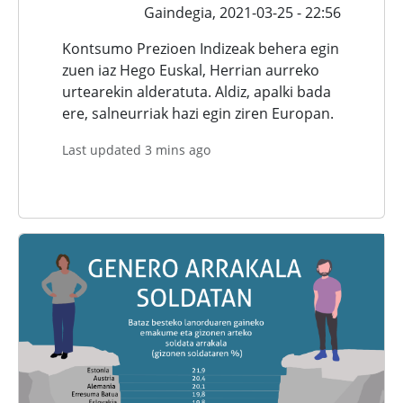
Gaindegia,
2021-03-25 - 22:56
Kontsumo Prezioen Indizeak behera egin
zuen iaz Hego Euskal, Herrian aurreko
urtearekin alderatuta. Aldiz, apalki bada
ere, salneurriak hazi egin ziren Europan.
Last updated 3 mins ago