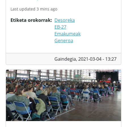
Last updated 3 mins ago
Etiketa orokorrak
Desoreka
EB-27
Emakumeak
Generoa
Gaindegia,
2021-03-04 - 13:27