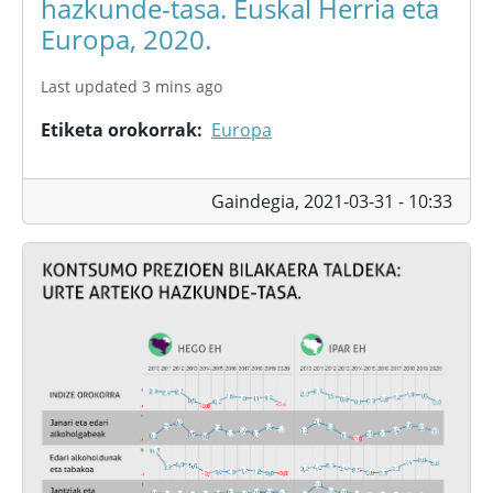
hazkunde-tasa. Euskal Herria eta
Europa, 2020.
Last updated 3 mins ago
Etiketa orokorrak
Europa
Gaindegia,
2021-03-31 - 10:33