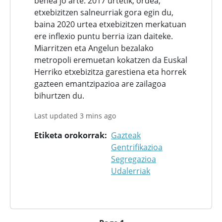
behea jo arte. 2017 urtetik, ordea,
etxebizitzen salneurriak gora egin du,
baina 2020 urtea etxebizitzen merkatuan
ere inflexio puntu berria izan daiteke.
Miarritzen eta Angelun bezalako
metropoli eremuetan kokatzen da Euskal
Herriko etxebizitza garestiena eta horrek
gazteen emantzipazioa are zailagoa
bihurtzen du.
Last updated 3 mins ago
Etiketa orokorrak
Gazteak
Gentrifikazioa
Segregazioa
Udalerriak