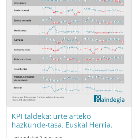
KPI taldeka: urte arteko
hazkunde-tasa. Euskal Herria.
Last updated 3 mins ago