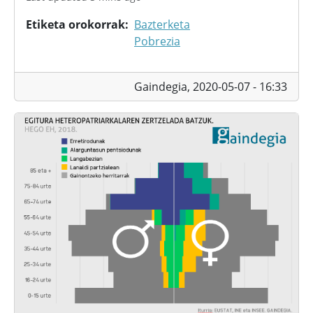
Etiketa orokorrak
Bazterketa
Pobrezia
Gaindegia,
2020-05-07 - 16:33