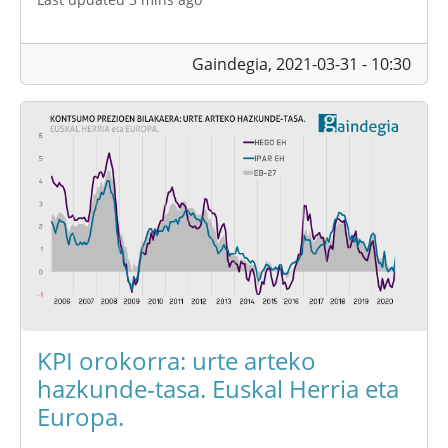
Gaindegia,
2021-03-31 - 10:30
KPI orokorra: urte arteko
hazkunde-tasa. Euskal Herria eta
Europa.