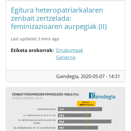
Egitura heteropatriarkalaren
zenbait zertzelada:
feminizazioaren aurpegiak (II)
Last updated 3 mins ago
Etiketa orokorrak
Emakumeak
Generoa
Gaindegia,
2020-05-07 - 14:31