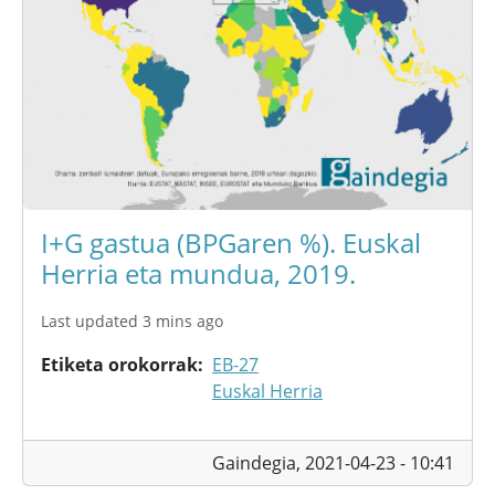
I+G gastua (BPGaren %). Euskal
Herria eta mundua, 2019.
Last updated 3 mins ago
Etiketa orokorrak
EB-27
Euskal Herria
Gaindegia,
2021-04-23 - 10:41