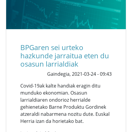
BPGaren sei urteko
hazkunde jarraitua eten du
osasun larrialdiak
Gaindegia,
2021-03-24 - 09:43
Covid-19ak kalte handiak eragin ditu
munduko ekonomian. Osasun
larrialdiaren ondorioz herrialde
gehienetako Barne Produktu Gordinek
atzeraldi nabarmena nozitu dute. Euskal
Herria izan da horietako bat.