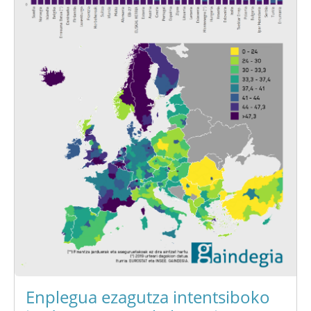
Enplegua ezagutza intentsiboko