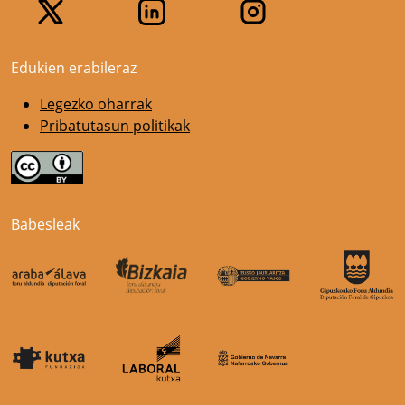
Edukien erabileraz
Legezko oharrak
Pribatutasun politikak
Babesleak