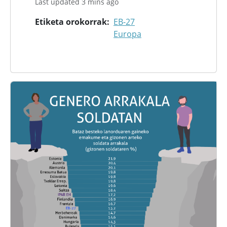
Last updated 3 mins ago
Etiketa orokorrak
EB-27
Europa