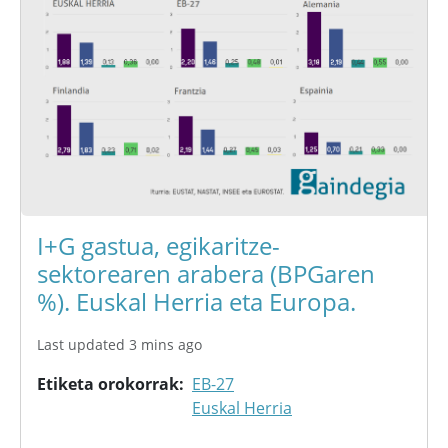
I+G gastua, egikaritze-
sektorearen arabera (BPGaren
%). Euskal Herria eta Europa.
Last updated 3 mins ago
Etiketa orokorrak
EB-27
Euskal Herria