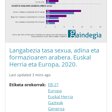
Langabezia tasa sexua, adina eta
formazioaren arabera. Euskal
Herria eta Europa, 2020.
Last updated 3 mins ago
Etiketa orokorrak
EB-27
Europa
Euskal Herria
Gazteak
Generoa