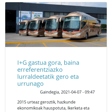
I+G gastua gora, baina
erreferentziazko
lurraldeetatik gero eta
urrunago
Gaindegia,
2021-04-07 - 09:47
2015 urteaz geroztik, hazkunde
ekonomikoak hauspotuta, Ikerketa eta