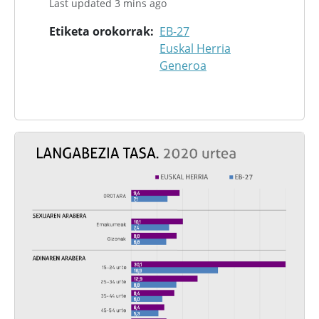
Last updated 3 mins ago
Etiketa orokorrak
EB-27
Euskal Herria
Generoa