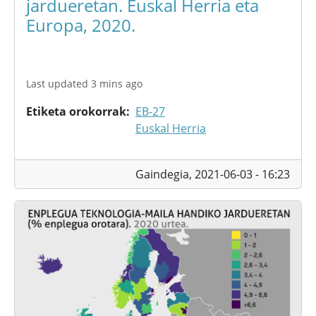
jardueretan. Euskal Herria eta
Europa, 2020.
Last updated 3 mins ago
Etiketa orokorrak
EB-27
Euskal Herria
Gaindegia,
2021-06-03 - 16:23