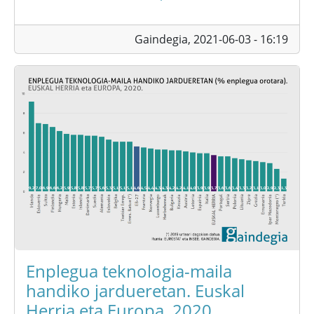
Gaindegia,
2021-06-03 - 16:19
Enplegua teknologia-maila
handiko jardueretan. Euskal
Herria eta Europa, 2020.