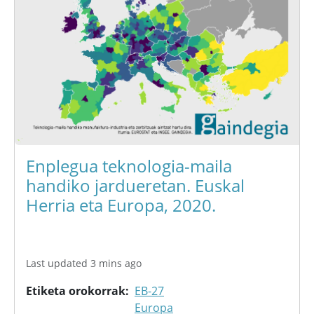
Enplegua teknologia-maila
handiko jardueretan. Euskal
Herria eta Europa, 2020.
Last updated 3 mins ago
Etiketa orokorrak
EB-27
Europa