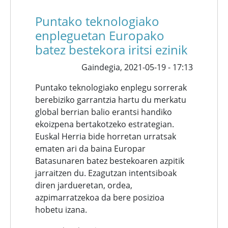
Puntako teknologiako
enpleguetan Europako
batez bestekora iritsi ezinik
Gaindegia,
2021-05-19 - 17:13
Puntako teknologiako enplegu sorrerak
berebiziko garrantzia hartu du merkatu
global berrian balio erantsi handiko
ekoizpena bertakotzeko estrategian.
Euskal Herria bide horretan urratsak
ematen ari da baina Europar
Batasunaren batez bestekoaren azpitik
jarraitzen du. Ezagutzan intentsiboak
diren jardueretan, ordea,
azpimarratzekoa da bere posizioa
hobetu izana.