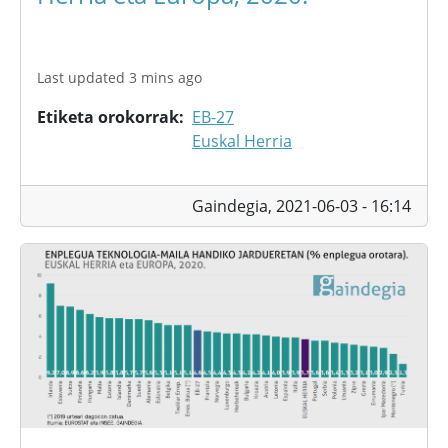
Last updated 3 mins ago
Etiketa orokorrak
EB-27
Euskal Herria
Gaindegia,
2021-06-03 - 16:14