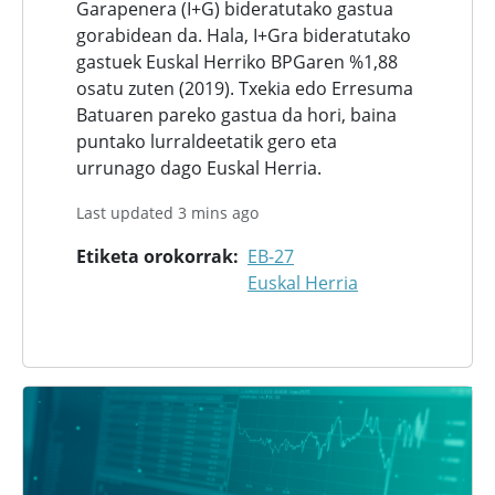
Garapenera (I+G) bideratutako gastua
gorabidean da. Hala, I+Gra bideratutako
gastuek Euskal Herriko BPGaren %1,88
osatu zuten (2019). Txekia edo Erresuma
Batuaren pareko gastua da hori, baina
puntako lurraldeetatik gero eta
urrunago dago Euskal Herria.
Last updated 3 mins ago
Etiketa orokorrak
EB-27
Euskal Herria