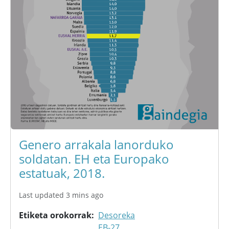
Genero arrakala lanorduko
soldatan. EH eta Europako
estatuak, 2018.
Last updated 3 mins ago
Etiketa orokorrak
Desoreka
EB-27