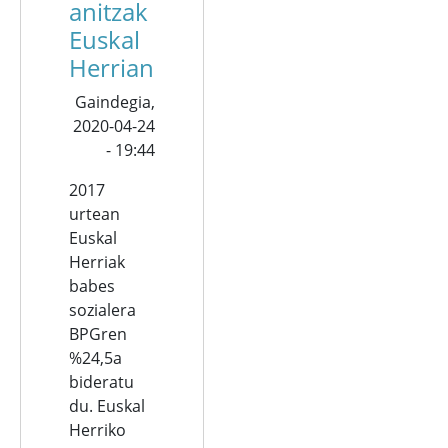
anitzak
Euskal
Herrian
Gaindegia,
2020-04-24
- 19:44
2017
urtean
Euskal
Herriak
babes
sozialera
BPGren
%24,5a
bideratu
du. Euskal
Herriko