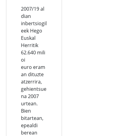
2007/19 al
dian
inbertsiogil
eek Hego
Euskal
Herritik
62.640 mili
oi
euro eram
an dituzte
atzerrira,
gehientsue
na 2007
urtean.
Bien
bitartean,
epealdi
berean