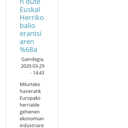
n dute
Euskal
Herriko
balio
erantsi
aren
%68a
Gaindegia,
2020-03-29
- 14:43
Milurteko
hasieratik
Europako
herrialde
gehienen
ekonomian
industriare