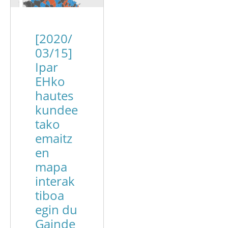
[2020/
03/15]
Ipar
EHko
hautes
kundee
tako
emaitz
en
mapa
interak
tiboa
egin du
Gainde