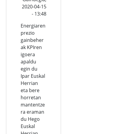
2020-04-15
- 13:48
Energiaren
prezio
gainbeher
ak KPIren
igoera
apaldu
egin du
Ipar Euskal
Herrian
eta bere
horretan
mantentze
ra eraman
du Hego
Euskal
Herrian.