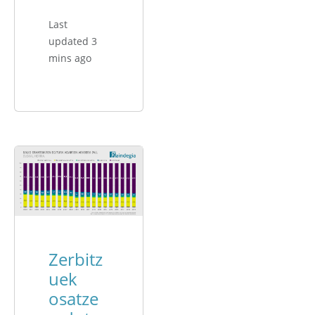
Last
updated 3
mins ago
Zerbitz
uek
osatze