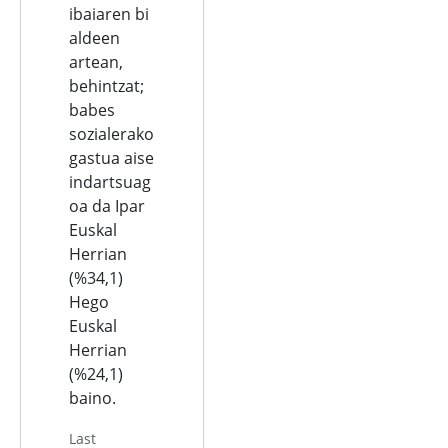
ibaiaren bi
aldeen
artean,
behintzat;
babes
sozialerako
gastua aise
indartsuag
oa da Ipar
Euskal
Herrian
(%34,1)
Hego
Euskal
Herrian
(%24,1)
baino.
Last