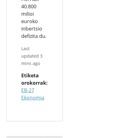
40.800
milioi
euroko
inbertsio
defizita du.
Last
updated 3
mins ago
Etiketa
orokorrak
EB-27
Ekonomia