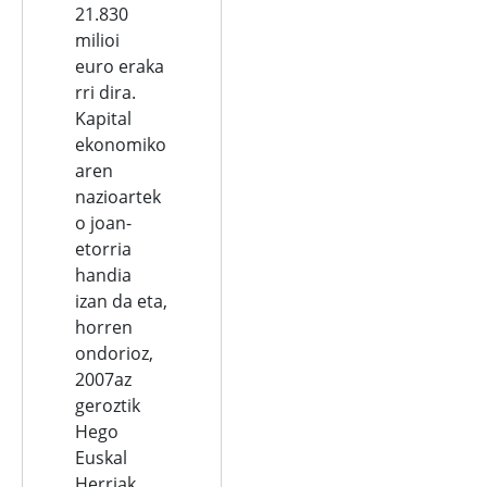
21.830
milioi
euro eraka
rri dira.
Kapital
ekonomiko
aren
nazioartek
o joan-
etorria
handia
izan da eta,
horren
ondorioz,
2007az
geroztik
Hego
Euskal
Herriak