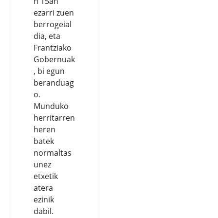
n 15an
ezarri zuen
berrogeial
dia, eta
Frantziako
Gobernuak
, bi egun
beranduag
o.
Munduko
herritarren
heren
batek
normaltas
unez
etxetik
atera
ezinik
dabil.