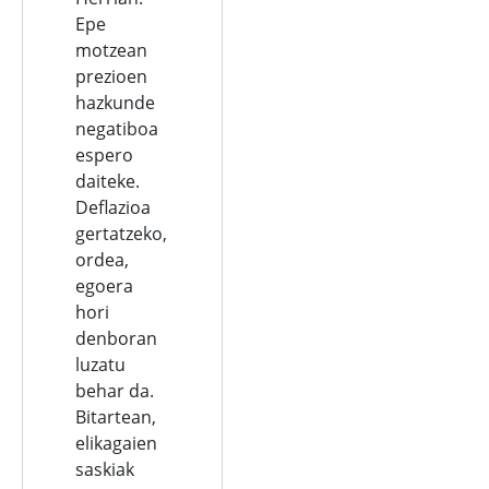
Epe
motzean
prezioen
hazkunde
negatiboa
espero
daiteke.
Deflazioa
gertatzeko,
ordea,
egoera
hori
denboran
luzatu
behar da.
Bitartean,
elikagaien
saskiak