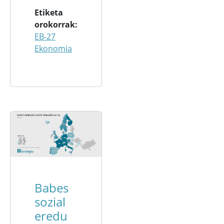
Etiketa
orokorrak
EB-27
Ekonomia
Babes
sozial
eredu