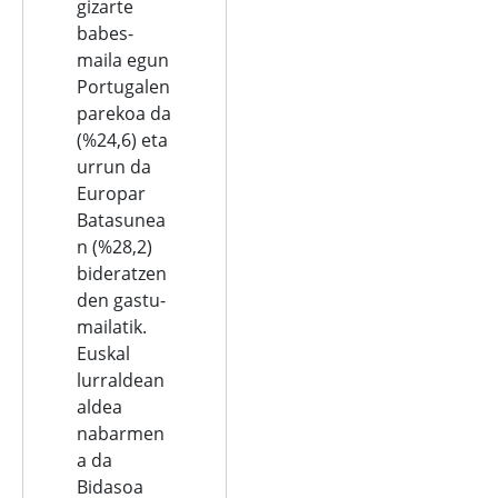
gizarte
babes-
maila egun
Portugalen
parekoa da
(%24,6) eta
urrun da
Europar
Batasunea
n (%28,2)
bideratzen
den gastu-
mailatik.
Euskal
lurraldean
aldea
nabarmen
a da
Bidasoa