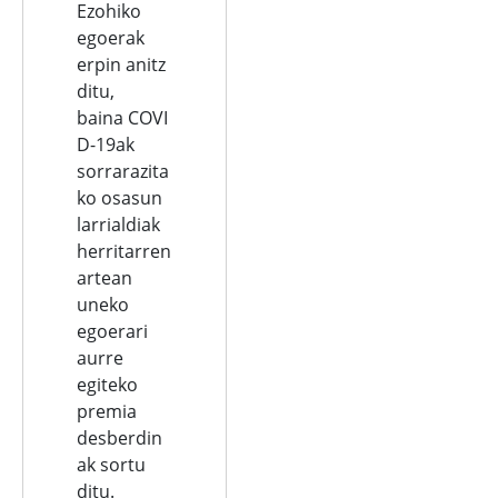
Ezohiko
egoerak
erpin anitz
ditu,
baina COVI
D-19ak
sorrarazita
ko osasun
larrialdiak
herritarren
artean
uneko
egoerari
aurre
egiteko
premia
desberdin
ak sortu
ditu.