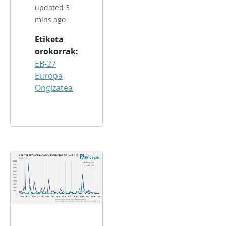
updated 3
mins ago
Etiketa
orokorrak
EB-27
Europa
Ongizatea