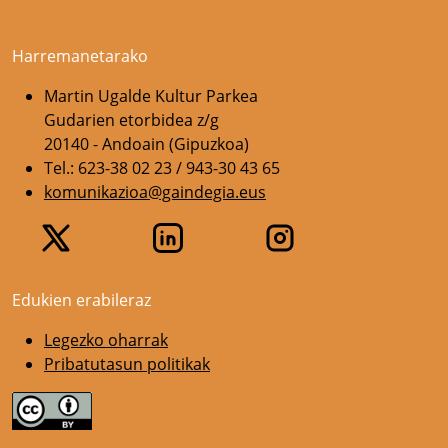
Harremanetarako
Martin Ugalde Kultur Parkea
Gudarien etorbidea z/g
20140 - Andoain (Gipuzkoa)
Tel.: 623-38 02 23 / 943-30 43 65
komunikazioa@gaindegia.eus
Edukien erabileraz
Legezko oharrak
Pribatutasun politikak