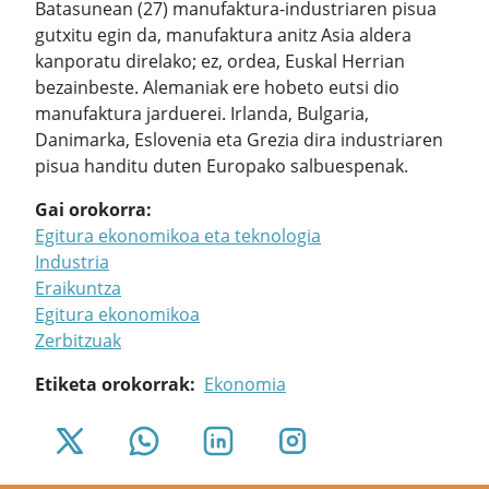
Batasunean (27) manufaktura-industriaren pisua
gutxitu egin da, manufaktura anitz Asia aldera
kanporatu direlako; ez, ordea, Euskal Herrian
bezainbeste. Alemaniak ere hobeto eutsi dio
manufaktura jarduerei. Irlanda, Bulgaria,
Danimarka, Eslovenia eta Grezia dira industriaren
pisua handitu duten Europako salbuespenak.
Gai orokorra
Egitura ekonomikoa eta teknologia
Industria
Eraikuntza
Egitura ekonomikoa
Zerbitzuak
Etiketa orokorrak
Ekonomia