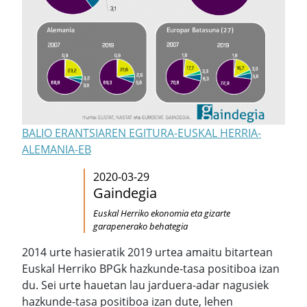
BALIO ERANTSIAREN EGITURA-EUSKAL HERRIA-
ALEMANIA-EB
2020-03-29
Gaindegia
Euskal Herriko ekonomia eta gizarte
garapenerako behategia
2014 urte hasieratik 2019 urtea amaitu bitartean
Euskal Herriko BPGk hazkunde-tasa positiboa izan
du. Sei urte hauetan lau jarduera-adar nagusiek
hazkunde-tasa positiboa izan dute, lehen