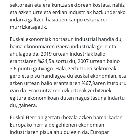
sektorean eta eraikuntza sektorean kostata, nahiz
eta azken urte eta erdian industriak hazkunderako
indarra galtzen hasia zen kanpo eskariaren
murrizketagatik.
Euskal ekonomiak nortasun industrial handia du,
baina ekonomiaren izaera industriala gero eta
ahulagoa da. 2019 urtean industriak balio
erantsiaren %24,5a sortu du, 2007 urtean baino
3,6 puntu gutxiago. Hala, zerbitzuen sektoreak
gero eta pisu handiagoa du euskal ekonomian, eta
azken urtean balio erantsiaren %67,9aren iturburu
izan da. Eraikuntzaren uzkurtzeak zerbitzuek
egitura ekonomikoan duten nagusitasuna indartu
du, gainera.
Euskal Herrian gertatu bezala azken hamarkadan
Europako herrialde gehienen ekonomian
industriaren pisua ahuldu egin da. Europar