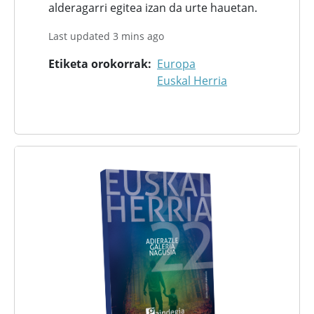
alderagarri egitea izan da urte hauetan.
Last updated 3 mins ago
Etiketa orokorrak
Europa
Euskal Herria