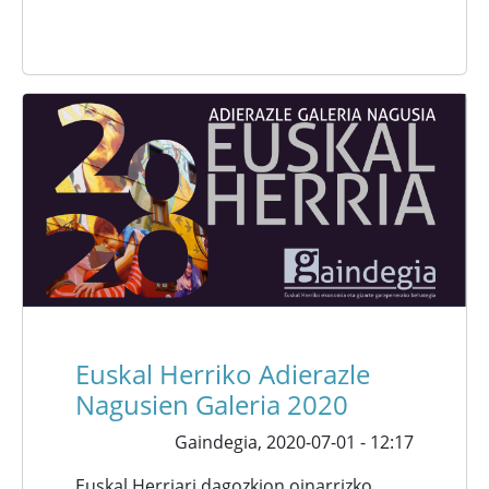
Euskal Herriko Adierazle
Nagusien Galeria 2020
Gaindegia,
2020-07-01 - 12:17
Euskal Herriari dagozkion oinarrizko