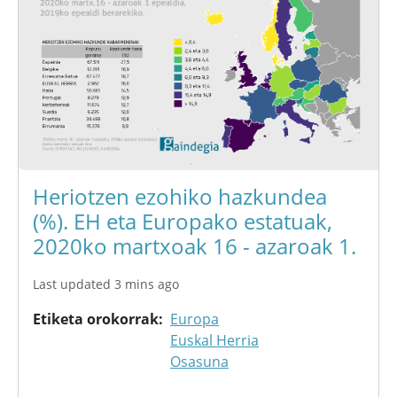
Heriotzen ezohiko hazkundea
(%). EH eta Europako estatuak,
2020ko martxoak 16 - azaroak 1.
Last updated 3 mins ago
Etiketa orokorrak
Europa
Euskal Herria
Osasuna