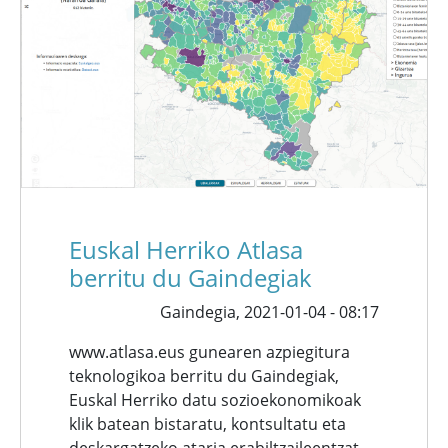
Euskal Herriko Atlasa
berritu du Gaindegiak
Gaindegia,
2021-01-04 - 08:17
www.atlasa.eus gunearen azpiegitura
teknologikoa berritu du Gaindegiak,
Euskal Herriko datu sozioekonomikoak
klik batean bistaratu, kontsultatu eta