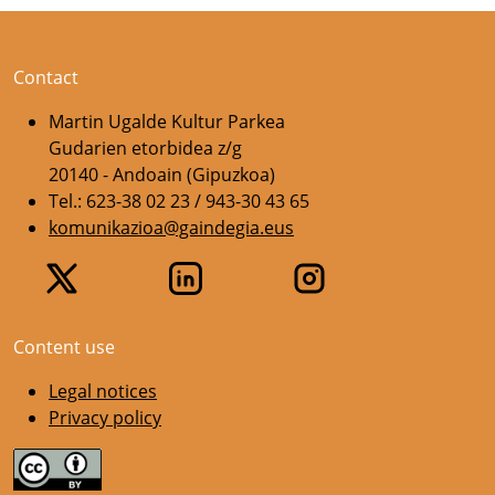
Contact
Martin Ugalde Kultur Parkea
Gudarien etorbidea z/g
20140 - Andoain (Gipuzkoa)
Tel.: 623-38 02 23 / 943-30 43 65
komunikazioa@gaindegia.eus
Content use
Legal notices
Privacy policy