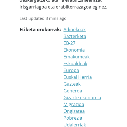
deskargatzeko ataria erabiltzaileentzat
irisgarriagoa eta erabilterrazagoa eginez.
Last updated 3 mins ago
Etiketa orokorrak
Adinekoak
Bazterketa
EB-27
Ekonomia
Emakumeak
Eskualdeak
Europa
Euskal Herria
Gazteak
Generoa
Gizarte ekonomia
Migrazioa
Ongizatea
Pobrezia
Udalerriak