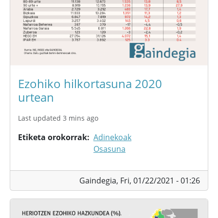
Ezohiko hilkortasuna 2020
urtean
Last updated 3 mins ago
Etiketa orokorrak
Adinekoak
Osasuna
Gaindegia,
Fri, 01/22/2021 - 01:26