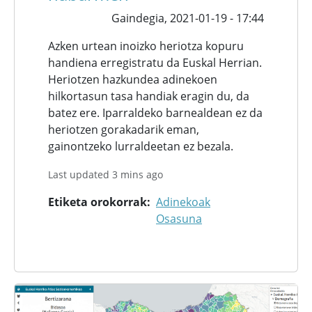
Gaindegia,
2021-01-19 - 17:44
Azken urtean inoizko heriotza kopuru
handiena erregistratu da Euskal Herrian.
Heriotzen hazkundea adinekoen
hilkortasun tasa handiak eragin du, da
batez ere. Iparraldeko barnealdean ez da
heriotzen gorakadarik eman,
gainontzeko lurraldeetan ez bezala.
Last updated 3 mins ago
Etiketa orokorrak
Adinekoak
Osasuna