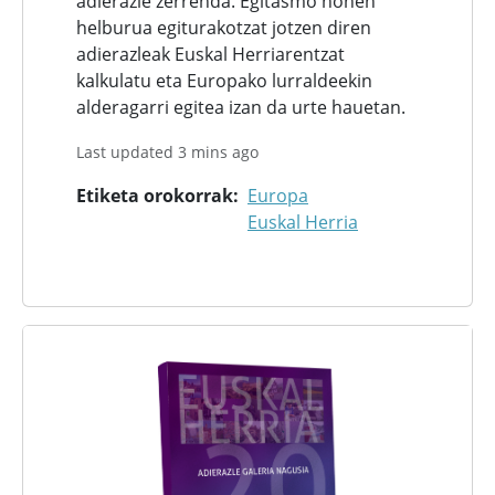
adierazle zerrenda. Egitasmo honen
helburua egiturakotzat jotzen diren
adierazleak Euskal Herriarentzat
kalkulatu eta Europako lurraldeekin
alderagarri egitea izan da urte hauetan.
Last updated 3 mins ago
Etiketa orokorrak
Europa
Euskal Herria