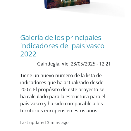
Galería de los principales
indicadores del país vasco
2022
Gaindegia,
Vie, 23/05/2025 - 12:21
Tiene un nuevo número de la lista de
indicadores que ha actualizado desde
2007. El propósito de este proyecto se
ha calculado para la estructura para el
país vasco y ha sido comparable a los
territorios europeos en estos años.
Last updated 3 mins ago