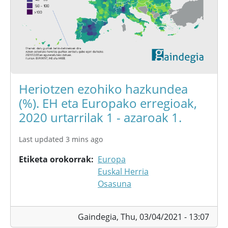
Heriotzen ezohiko hazkundea
(%). EH eta Europako erregioak,
2020 urtarrilak 1 - azaroak 1.
Last updated 3 mins ago
Etiketa orokorrak
Europa
Euskal Herria
Osasuna
Gaindegia,
Thu, 03/04/2021 - 13:07