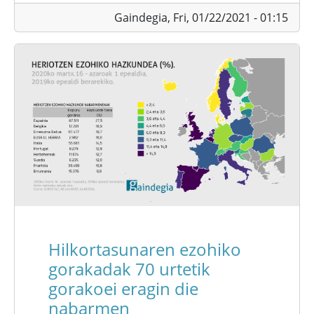
Gaindegia,
Fri, 01/22/2021 - 01:15
Hilkortasunaren ezohiko
gorakadak 70 urtetik
gorakoei eragin die
nabarmen