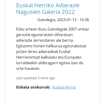
Euskal Herriko Adierazle
Nagusien Galeria 2022
Gaindegia,
2023-01-13 - 16:38
Esku artean duzu Gaindegiak 2007 urteaz
geroztik eguneratzen diharduen
adierazle zerrendaren ale berria.
Egitasmo honen helburua egiturakotzat
jotzen diren adierazleak Euskal
Herriarentzat kalkulatu eta Europako
lurraldeekin alderagarri egitea izan da
urte hauetan.
Last updated 3 mins ago
Etiketa orokorrak
Euskal Herria