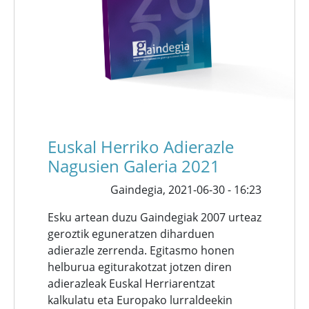
Euskal Herriko Adierazle
Nagusien Galeria 2021
Gaindegia,
2021-06-30 - 16:23
Esku artean duzu Gaindegiak 2007 urteaz
geroztik eguneratzen diharduen
adierazle zerrenda. Egitasmo honen
helburua egiturakotzat jotzen diren
adierazleak Euskal Herriarentzat
kalkulatu eta Europako lurraldeekin