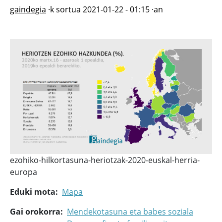
gaindegia
·k sortua
2021-01-22 - 01:15
·an
ezohiko-hilkortasuna-heriotzak-2020-euskal-herria-
europa
Eduki mota
Mapa
Gai orokorra
Mendekotasuna eta babes soziala