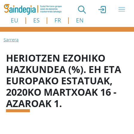
Skip to main content
EU
ES
FR
EN
Breadcrumb
Sarrera
HERIOTZEN EZOHIKO
HAZKUNDEA (%). EH ETA
EUROPAKO ESTATUAK,
2020KO MARTXOAK 16 -
AZAROAK 1.