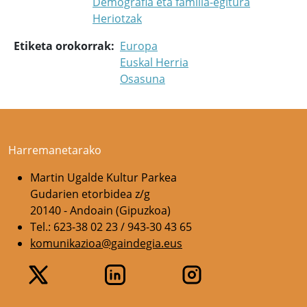
Demografia eta familia-egitura
Heriotzak
Etiketa orokorrak
Europa
Euskal Herria
Osasuna
Harremanetarako
Martin Ugalde Kultur Parkea
Gudarien etorbidea z/g
20140 - Andoain (Gipuzkoa)
Tel.: 623-38 02 23 / 943-30 43 65
komunikazioa@gaindegia.eus