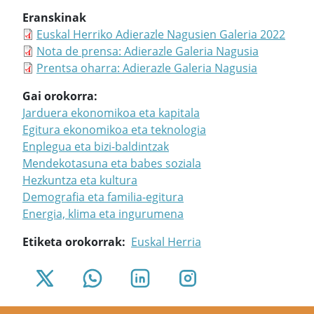
Eranskinak
Euskal Herriko Adierazle Nagusien Galeria 2022
Nota de prensa: Adierazle Galeria Nagusia
Prentsa oharra: Adierazle Galeria Nagusia
Gai orokorra
Jarduera ekonomikoa eta kapitala
Egitura ekonomikoa eta teknologia
Enplegua eta bizi-baldintzak
Mendekotasuna eta babes soziala
Hezkuntza eta kultura
Demografia eta familia-egitura
Energia, klima eta ingurumena
Etiketa orokorrak
Euskal Herria