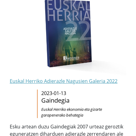
Euskal Herriko Adierazle Nagusien Galeria 2022
2023-01-13
Gaindegia
Euskal Herriko ekonomia eta gizarte
garapenerako behategia
Esku artean duzu Gaindegiak 2007 urteaz geroztik
eguneratzen diharduen adierazle zerrendaren ale