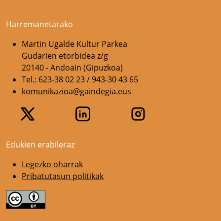
Harremanetarako
Martin Ugalde Kultur Parkea
Gudarien etorbidea z/g
20140 - Andoain (Gipuzkoa)
Tel.: 623-38 02 23 / 943-30 43 65
komunikazioa@gaindegia.eus
Edukien erabileraz
Legezko oharrak
Pribatutasun politikak