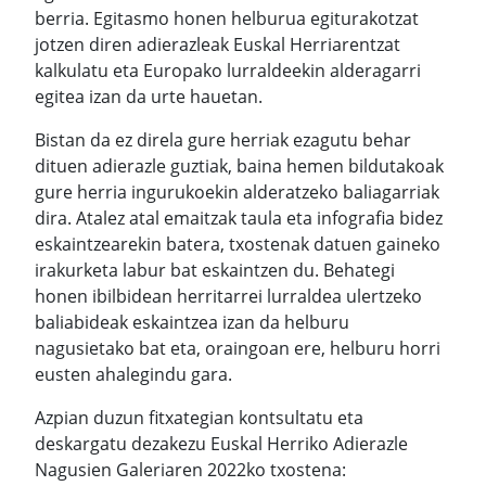
berria. Egitasmo honen helburua egiturakotzat
jotzen diren adierazleak Euskal Herriarentzat
kalkulatu eta Europako lurraldeekin alderagarri
egitea izan da urte hauetan.
Bistan da ez direla gure herriak ezagutu behar
dituen adierazle guztiak, baina hemen bildutakoak
gure herria ingurukoekin alderatzeko baliagarriak
dira. Atalez atal emaitzak taula eta infografia bidez
eskaintzearekin batera, txostenak datuen gaineko
irakurketa labur bat eskaintzen du. Behategi
honen ibilbidean herritarrei lurraldea ulertzeko
baliabideak eskaintzea izan da helburu
nagusietako bat eta, oraingoan ere, helburu horri
eusten ahalegindu gara.
Azpian duzun fitxategian kontsultatu eta
deskargatu dezakezu Euskal Herriko Adierazle
Nagusien Galeriaren 2022ko txostena: