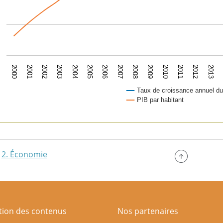
2007
2003
2010
2006
2002
2013
2009
2005
2001
2012
2008
2004
2000
2011
Taux de croissance annuel d
PIB par habitant
of interactive chart.
2. Économie
ation des contenus
Nos partenaires