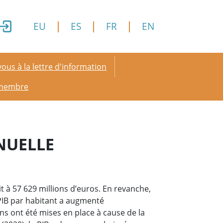
EU
ES
FR
EN
y menu
ous à la lettre d'information
 membre
NNUELLE
it à 57 629 millions d’euros. En revanche,
e PIB par habitant a augmenté
ons ont été mises en place à cause de la