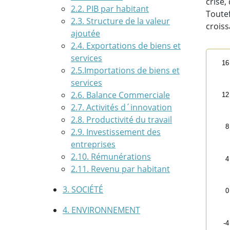
crise,
2.2. PIB par habitant
Toutef
2.3. Structure de la valeur
croiss
ajoutée
2.4. Exportations de biens et
services
Cha
16
2.5.Importations de biens et
services
Line
2.6. Balance Commerciale
The 
12
2.7. Activités d´innovation
The 
2.8. Productivité du travail
8
2.9. Investissement des
entreprises
2.10. Rémunérations
4
2.11. Revenu par habitant
3. SOCIÉTÉ
0
4. ENVIRONNEMENT
-4