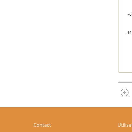
-8
-12
End 
Contact
Utilis