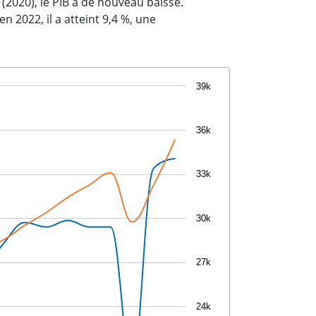
 (2020), le PIB a de nouveau baissé.
n 2022, il a atteint 9,4 %, une
39k
36k
33k
30k
27k
24k