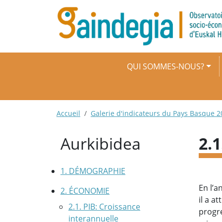
Aller au contenu principal
Navigation principale
QUI SOMMES-NOUS?
Fil d'Ariane
Accueil
Galerie d'indicateurs du Pays Basque 2
Aurkibidea
2.
1. DÉMOGRAPHIE
En l’a
2. ÉCONOMIE
il a a
2.1. PIB: Croissance
progre
interannuelle