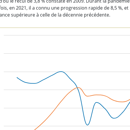
 d’où le recul de 3,8 % constaté en 2009. Durant la pandémie
ois, en 2021, il a connu une progression rapide de 8,5 %, et e
ance supérieure à celle de la décennie précédente.
rt
 chart with 2 lines.
chart has 1 X axis displaying categories.
chart has 2 Y axes displaying values, and values.