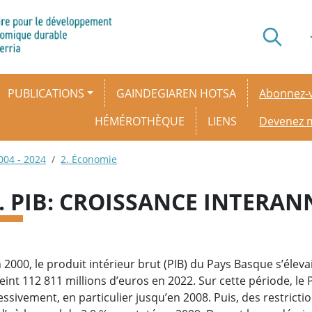
Secondar
PUBLICATIONS
GAINDEGIAREN HOTSA
Abonnez-v
HÉMÉROTHÈQUE
LIENS
Devenez
004 - 2024
2. Économie
1. PIB: CROISSANCE INTERA
n 2000, le produit intérieur brut (PIB) du Pays Basque s’éleva
tteint 112 811 millions d’euros en 2022. Sur cette période, l
ssivement, en particulier jusqu’en 2008. Puis, des restricti