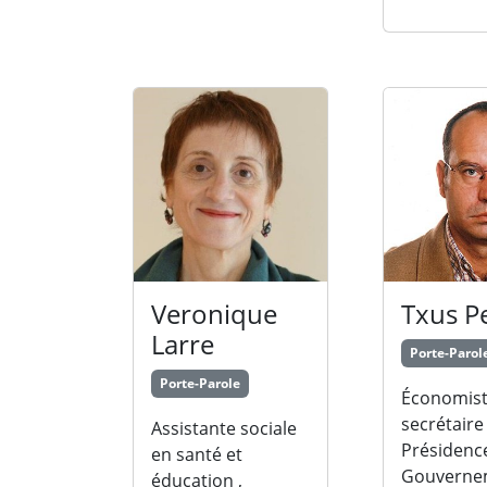
Veronique
Txus P
Larre
Porte-Parol
Porte-Parole
Économist
secrétaire
Assistante sociale
Présidenc
en santé et
Gouverne
éducation ,