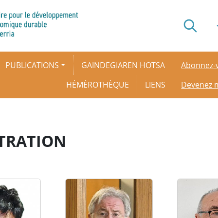
Secondar
PUBLICATIONS
GAINDEGIAREN HOTSA
Abonnez-v
HÉMÉROTHÈQUE
LIENS
Devenez
STRATION