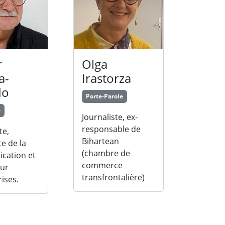
r
Olga
a-
Irastorza
do
Porte-Parole
e
Journaliste, ex-
responsable de
te,
Bihartean
te de la
(chambre de
cation et
commerce
ur
transfrontalière)
ises.