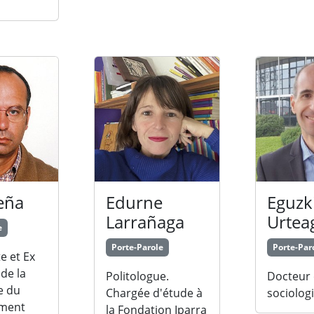
eña
Edurne
Eguzk
Larrañaga
Urtea
e
Porte-Parole
Porte-Par
e et Ex
 de la
Politologue.
Docteur
e du
Chargée d'étude à
sociologi
ment
la Fondation Iparra