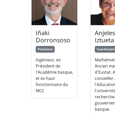
Iñaki
Anjeles
Dorronsoso
Iztueta
Président
Coordinatri
Ingénieur, ex
Mathémati
Président de
Ancien m
l'Académie basque,
d'Eustat. 
et ex haut
conseiller 
fonctionnaire du
l'éducatio
MCC
l'universit
recherche
gouverne
basque.