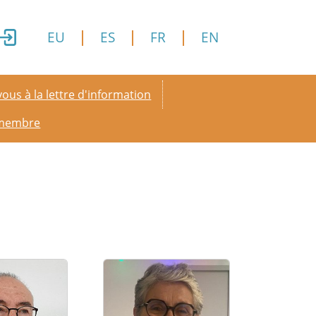
EU
ES
FR
EN
y menu
ous à la lettre d'information
 membre