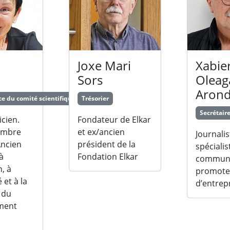
Joxe Mari
Xabie
Sors
Oleag
Aron
ce du comité scientifique
Trésorier
Secrétair
cien.
Fondateur de Elkar
embre
et ex/ancien
Journalis
Ancien
président de la
spécialis
à
Fondation Elkar
communi
n, à
promote
é et à la
d’entrepr
 du
ment