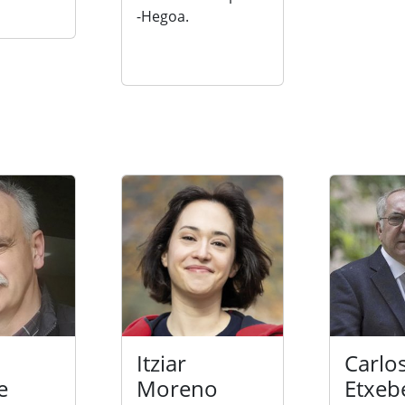
-Hegoa.
Itziar
Carlo
e
Moreno
Etxeb