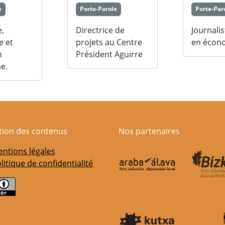
e
Porte-Parole
Porte-Par
e,
Directrice de
Journalis
e et
projets au Centre
en écon
n
Président Aguirre
e.
ation des contenus
Nos partenaires
ntions légales
litique de confidentialité