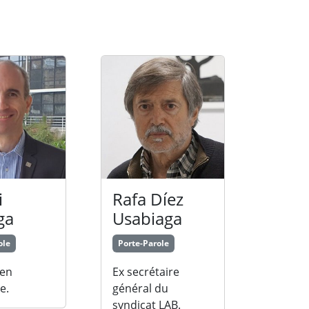
i
Rafa Díez
ga
Usabiaga
ole
Porte-Parole
 en
Ex secrétaire
e.
général du
syndicat LAB.