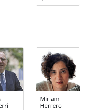
s
Miriam
erri
Herrero