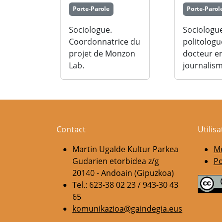
Porte-Parole
Porte-Parol
Sociologue.
Sociologu
Coordonnatrice du
politologu
projet de Monzon
docteur e
Lab.
journalism
Contact
Utilis
Martin Ugalde Kultur Parkea
Me
Gudarien etorbidea z/g
Po
20140 - Andoain (Gipuzkoa)
Tel.: 623-38 02 23 / 943-30 43
65
komunikazioa@gaindegia.eus