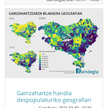
Gainzahartze handia
despopulaturiko geografian
Gaindegia,
2021-03-30 - 15:33