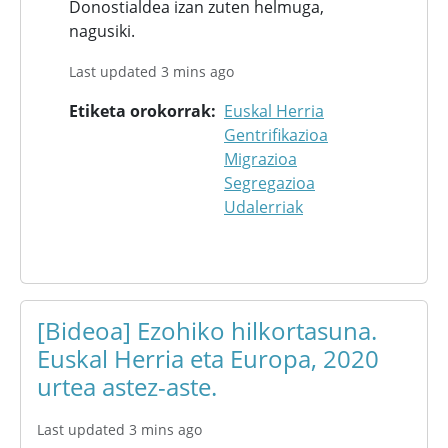
Donostialdea izan zuten helmuga,
nagusiki.
Last updated 3 mins ago
Etiketa orokorrak
Euskal Herria
Gentrifikazioa
Migrazioa
Segregazioa
Udalerriak
[Bideoa] Ezohiko hilkortasuna.
Euskal Herria eta Europa, 2020
urtea astez-aste.
Last updated 3 mins ago