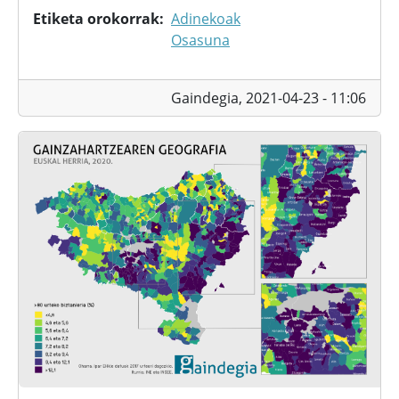
Etiketa orokorrak
Adinekoak
Osasuna
Gaindegia,
2021-04-23 - 11:06