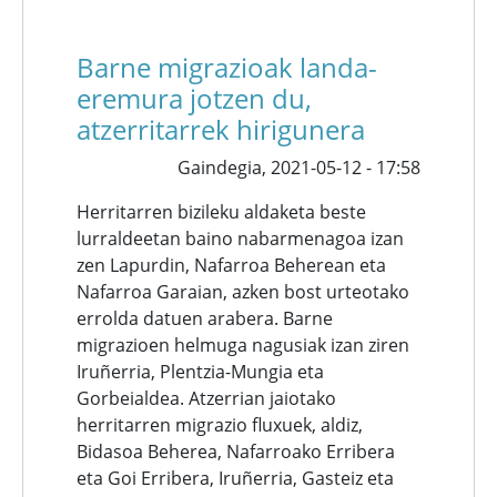
Barne migrazioak landa-
eremura jotzen du,
atzerritarrek hirigunera
Gaindegia,
2021-05-12 - 17:58
Herritarren bizileku aldaketa beste
lurraldeetan baino nabarmenagoa izan
zen Lapurdin, Nafarroa Beherean eta
Nafarroa Garaian, azken bost urteotako
errolda datuen arabera. Barne
migrazioen helmuga nagusiak izan ziren
Iruñerria, Plentzia-Mungia eta
Gorbeialdea. Atzerrian jaiotako
herritarren migrazio fluxuek, aldiz,
Bidasoa Beherea, Nafarroako Erribera
eta Goi Erribera, Iruñerria, Gasteiz eta