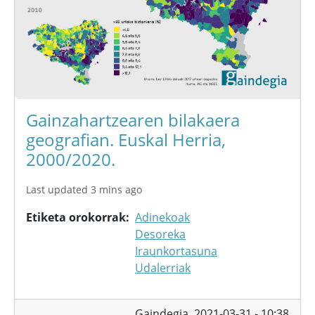
Gainzahartzearen bilakaera
geografian. Euskal Herria,
2000/2020.
Last updated 3 mins ago
Etiketa orokorrak
Adinekoak
Desoreka
Iraunkortasuna
Udalerriak
Gaindegia,
2021-03-31 - 10:38