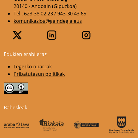
20140 - Andoain (Gipuzkoa)
Tel.: 623-38 02 23 / 943-30 43 65
komunikazioa@gaindegia.eus
Edukien erabileraz
Legezko oharrak
Pribatutasun politikak
Babesleak