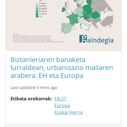
Biztanleriaren banaketa
lurraldean, urbanizazio mailaren
arabera. EH eta Europa
Last updated 3 mins ago
Etiketa orokorrak
EB-27
Europa
Euskal Herria