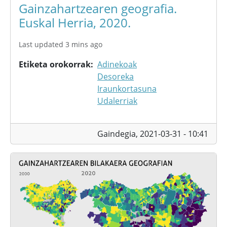
Gainzahartzearen geografia.
Euskal Herria, 2020.
Last updated 3 mins ago
Etiketa orokorrak
Adinekoak
Desoreka
Iraunkortasuna
Udalerriak
Gaindegia,
2021-03-31 - 10:41