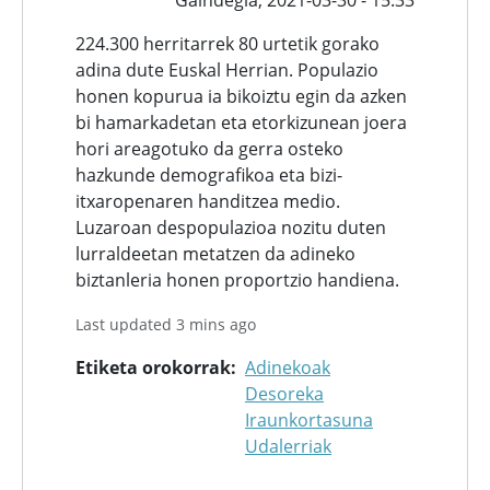
224.300 herritarrek 80 urtetik gorako
adina dute Euskal Herrian. Populazio
honen kopurua ia bikoiztu egin da azken
bi hamarkadetan eta etorkizunean joera
hori areagotuko da gerra osteko
hazkunde demografikoa eta bizi-
itxaropenaren handitzea medio.
Luzaroan despopulazioa nozitu duten
lurraldeetan metatzen da adineko
biztanleria honen proportzio handiena.
Last updated 3 mins ago
Etiketa orokorrak
Adinekoak
Desoreka
Iraunkortasuna
Udalerriak