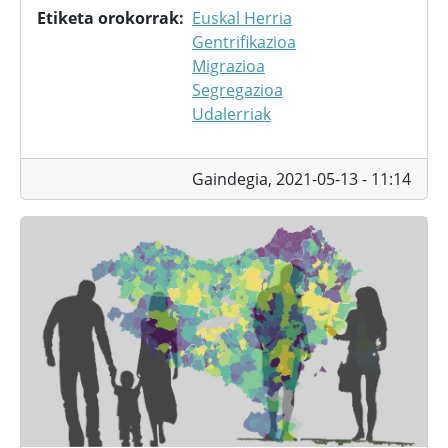
Etiketa orokorrak
Euskal Herria
Gentrifikazioa
Migrazioa
Segregazioa
Udalerriak
Gaindegia,
2021-05-13 - 11:14