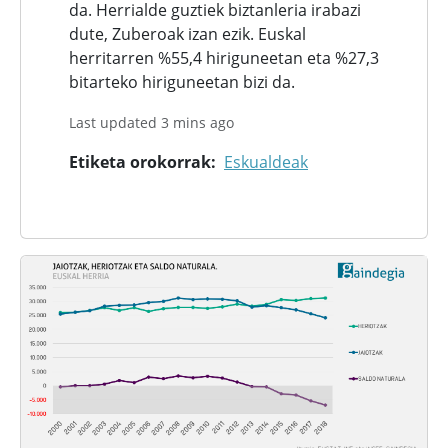
da. Herrialde guztiek biztanleria irabazi
dute, Zuberoak izan ezik. Euskal
herritarren %55,4 hiriguneetan eta %27,3
bitarteko hiriguneetan bizi da.
Last updated 3 mins ago
Etiketa orokorrak
Eskualdeak