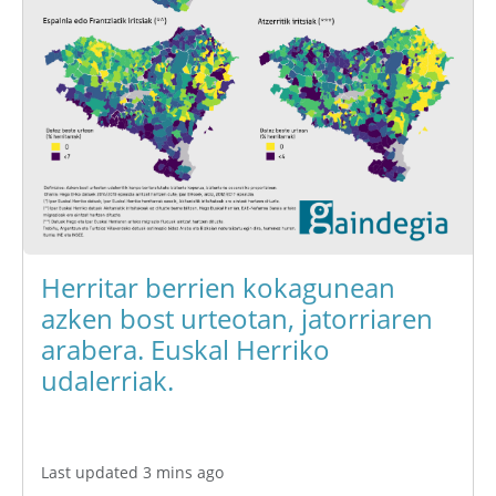
Herritar berrien kokagunean
azken bost urteotan, jatorriaren
arabera. Euskal Herriko
udalerriak.
Last updated 3 mins ago