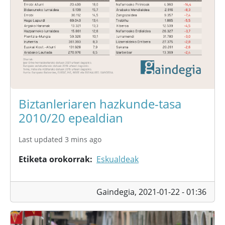
Biztanleriaren hazkunde-tasa
2010/20 epealdian
Last updated 3 mins ago
Etiketa orokorrak
Eskualdeak
Gaindegia,
2021-01-22 - 01:36