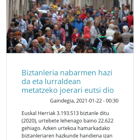
Biztanleria nabarmen hazi
da eta lurraldean
metatzeko joerari eutsi dio
Gaindegia,
2021-01-22 - 00:30
Euskal Herriak 3.193.513 biztanle ditu
(2020), urtebete lehenago baino 22.622
gehiago. Azken urtekoa hamarkadako
biztanleriaren hazkunde handiena izan