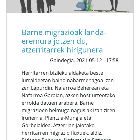
Barne migrazioak landa-
eremura jotzen du,
atzerritarrek hirigunera
Gaindegia,
2021-05-12 - 17:58
Herritarren bizileku aldaketa beste
lurraldeetan baino nabarmenagoa izan
zen Lapurdin, Nafarroa Beherean eta
Nafarroa Garaian, azken bost urteotako
errolda datuen arabera. Barne
migrazioen helmuga nagusiak izan ziren
Iruñerria, Plentzia-Mungia eta
Gorbeialdea. Atzerrian jaiotako
herritarren migrazio fluxuek, aldiz,