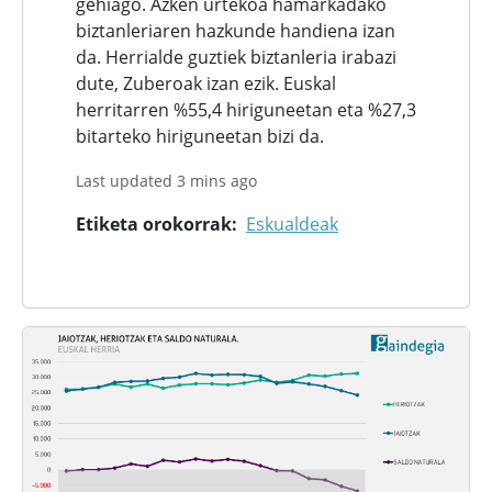
gehiago. Azken urtekoa hamarkadako
biztanleriaren hazkunde handiena izan
da. Herrialde guztiek biztanleria irabazi
dute, Zuberoak izan ezik. Euskal
herritarren %55,4 hiriguneetan eta %27,3
bitarteko hiriguneetan bizi da.
Last updated 3 mins ago
Etiketa orokorrak
Eskualdeak