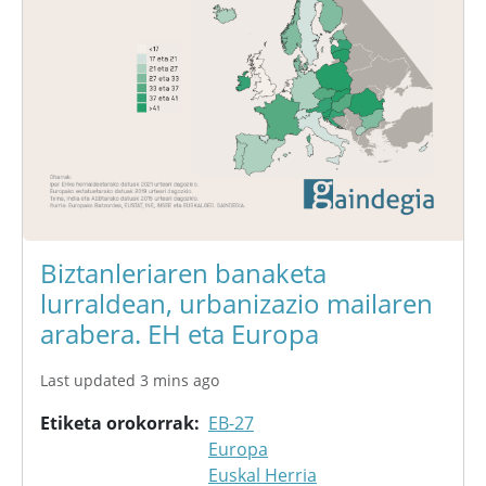
Biztanleriaren banaketa
lurraldean, urbanizazio mailaren
arabera. EH eta Europa
Last updated 3 mins ago
Etiketa orokorrak
EB-27
Europa
Euskal Herria