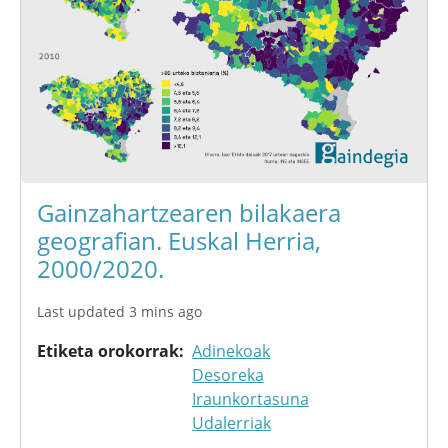
Gainzahartzearen bilakaera
geografian. Euskal Herria,
2000/2020.
Last updated 3 mins ago
Etiketa orokorrak
Adinekoak
Desoreka
Iraunkortasuna
Udalerriak