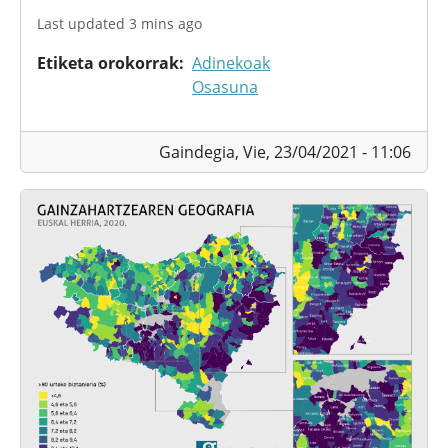
Last updated 3 mins ago
Etiketa orokorrak
Adinekoak
Osasuna
Gaindegia,
Vie, 23/04/2021 - 11:06