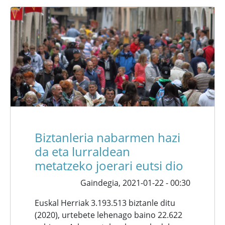
Biztanleria nabarmen hazi
da eta lurraldean
metatzeko joerari eutsi dio
Gaindegia,
2021-01-22 - 00:30
Euskal Herriak 3.193.513 biztanle ditu
(2020), urtebete lehenago baino 22.622