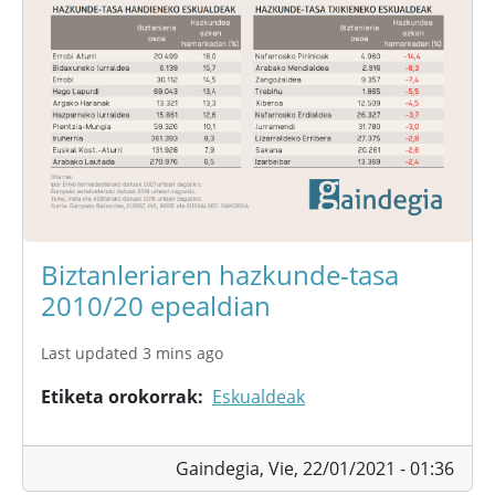
Biztanleriaren hazkunde-tasa
2010/20 epealdian
Last updated 3 mins ago
Etiketa orokorrak
Eskualdeak
Gaindegia,
Vie, 22/01/2021 - 01:36