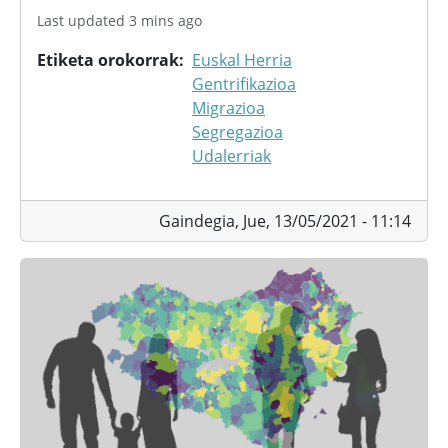
Last updated 3 mins ago
Etiketa orokorrak
Euskal Herria
Gentrifikazioa
Migrazioa
Segregazioa
Udalerriak
Gaindegia,
Jue, 13/05/2021 - 11:14