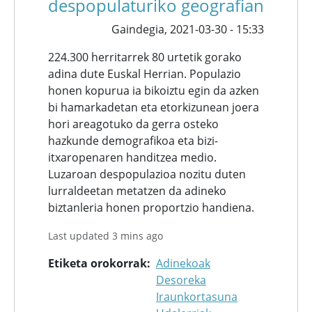
despopulaturiko geografian
Gaindegia,
2021-03-30 - 15:33
224.300 herritarrek 80 urtetik gorako
adina dute Euskal Herrian. Populazio
honen kopurua ia bikoiztu egin da azken
bi hamarkadetan eta etorkizunean joera
hori areagotuko da gerra osteko
hazkunde demografikoa eta bizi-
itxaropenaren handitzea medio.
Luzaroan despopulazioa nozitu duten
lurraldeetan metatzen da adineko
biztanleria honen proportzio handiena.
Last updated 3 mins ago
Etiketa orokorrak
Adinekoak
Desoreka
Iraunkortasuna