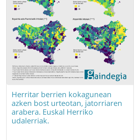
Herritar berrien kokagunean
azken bost urteotan, jatorriaren
arabera. Euskal Herriko
udalerriak.