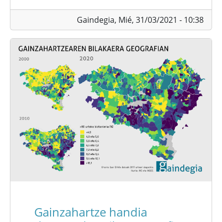
Gaindegia,
Mié, 31/03/2021 - 10:38
Gainzahartze handia