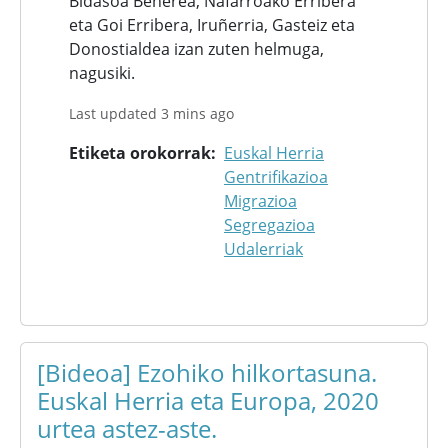
Bidasoa Beherea, Nafarroako Erribera
eta Goi Erribera, Iruñerria, Gasteiz eta
Donostialdea izan zuten helmuga,
nagusiki.
Last updated 3 mins ago
Etiketa orokorrak
Euskal Herria
Gentrifikazioa
Migrazioa
Segregazioa
Udalerriak
[Bideoa] Ezohiko hilkortasuna.
Euskal Herria eta Europa, 2020
urtea astez-aste.