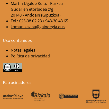
Martin Ugalde Kultur Parkea
Gudarien etorbidea z/g
20140 - Andoain (Gipuzkoa)
Tel.: 623-38 02 23 / 943-30 43 65
komunikazioa@gaindegia.eus
Uso contenidos
Notas legales
Política de privacidad
Patrocinadores