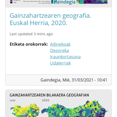
Gainzahartzearen geografia.
Euskal Herria, 2020.
Last updated 3 mins ago
Etiketa orokorrak
Adinekoak
Desoreka
Iraunkortasuna
Udalerriak
Gaindegia,
Mié, 31/03/2021 - 10:41