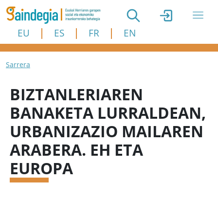
Skip to main content
EU
ES
FR
EN
Breadcrumb
Sarrera
BIZTANLERIAREN
BANAKETA LURRALDEAN,
URBANIZAZIO MAILAREN
ARABERA. EH ETA
EUROPA