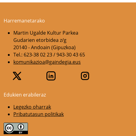
Harremanetarako
Martin Ugalde Kultur Parkea
Gudarien etorbidea z/g
20140 - Andoain (Gipuzkoa)
Tel.: 623-38 02 23 / 943-30 43 65
komunikazioa@gaindegia.eus
Edukien erabileraz
Legezko oharrak
Pribatutasun politikak