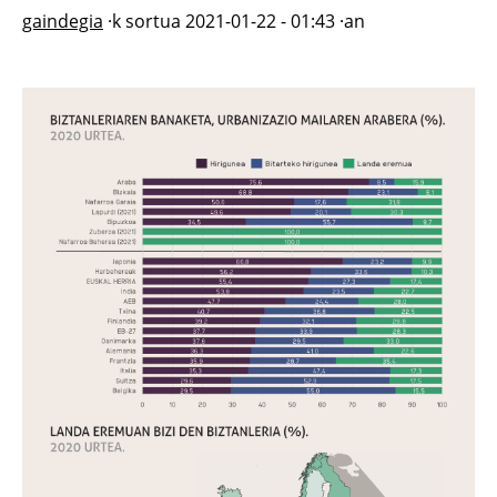
gaindegia
·k sortua
2021-01-22 - 01:43
·an