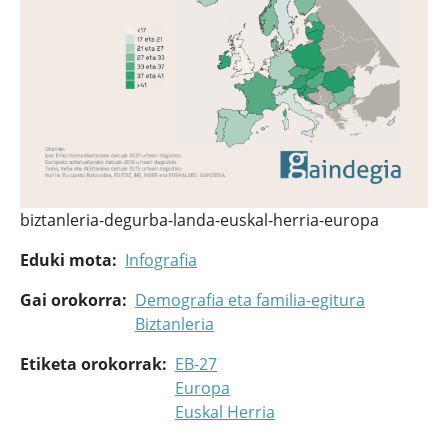
biztanleria-degurba-landa-euskal-herria-europa
Eduki mota
Infografia
Gai orokorra
Demografia eta familia-egitura
Biztanleria
Etiketa orokorrak
EB-27
Europa
Euskal Herria