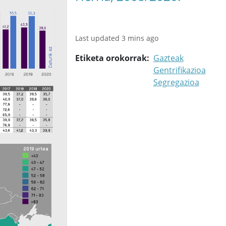
Last updated 3 mins ago
Etiketa orokorrak
Gazteak
Gentrifikazioa
Segregazioa