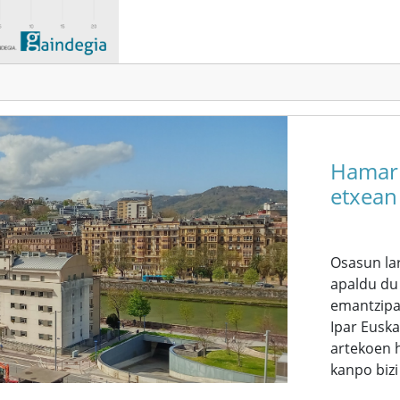
Hamarr
etxean 
Osasun lar
apaldu du
emantzipaz
Ipar Euska
artekoen h
kanpo bizi 
Last updat