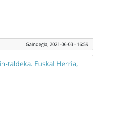
Gaindegia,
2021-06-03 - 16:59
n-taldeka. Euskal Herria,