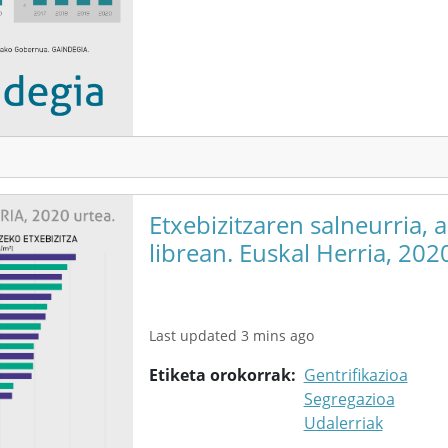
Etxebizitzaren salneurria, 
librean. Euskal Herria, 202
Last updated 3 mins ago
Etiketa orokorrak
Gentrifikazioa
Segregazioa
Udalerriak