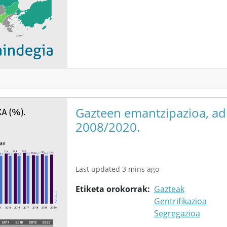
Gazteen emantzipazioa, adi
2008/2020.
Last updated 3 mins ago
Etiketa orokorrak
Gazteak
Gentrifikazioa
Segregazioa