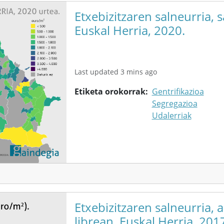
Etxebizitzaren salneurria, s
Euskal Herria, 2020.
Last updated 3 mins ago
Etiketa orokorrak
Gentrifikazioa
Segregazioa
Udalerriak
Etxebizitzaren salneurria, 
librean. Euskal Herria, 201