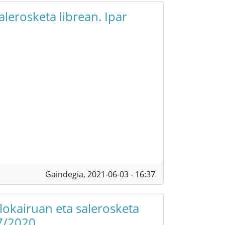
alerosketa librean. Ipar
Gaindegia,
2021-06-03 - 16:37
alokairuan eta salerosketa
7/2020.