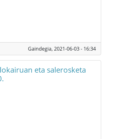
Gaindegia,
2021-06-03 - 16:34
alokairuan eta salerosketa
0.