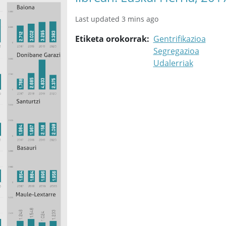
Last updated 3 mins ago
Etiketa orokorrak
Gentrifikazioa
Segregazioa
Udalerriak