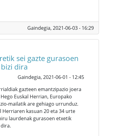
Gaindegia,
2021-06-03 - 16:29
etik sei gazte gurasoen
bizi dira
Gaindegia,
2021-06-01 - 12:45
rialdiak gazteen emantzipazio joera
 Hego Euskal Herrian, Europako
io-mailatik are gehiago urrunduz.
l Herriaren kasuan 20 eta 34 urte
iru laurdenak gurasoen etxetik
dira.
ed 3 mins ago