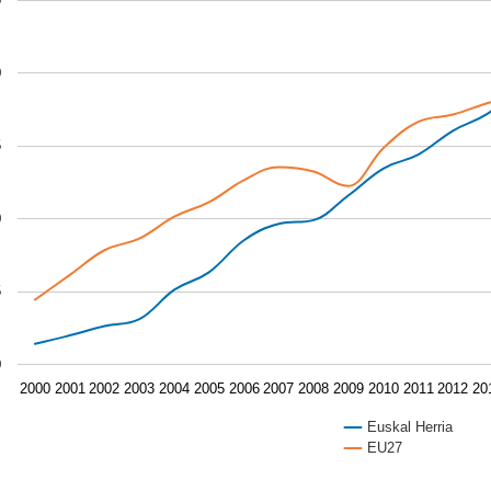
chart has 1 Y axis displaying values. Data ranges from 81.37
0
5
0
5
0
2000
2001
2002
2003
2004
2005
2006
2007
2008
2009
2010
2011
2012
20
Euskal Herria
EU27
of interactive chart.