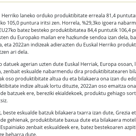
 Herriko laneko orduko produktibitate erreala 81,4 puntuta
ko 105,0 puntura iritsi zen. Horrela, %29,3ko igoera nabar
 EU27ko batez besteko produktibitatea 84,4 puntutik 106,4 
ten du Europako mailan ere hazkunde sendoa izan dela, bai
a, eta 2022an indizeak adierazten du Euskal Herriko produk
tzen ari dela.
 datuek agerian uzten dute Euskal Herriak, Europa osoan, 
, zenbait eskualde nabarmendu dira produktibitatearen bila
ak oso produktibitate altua du eta bilakaera ona izan du ed
tibitate indize altuak lortu dituzte, 2022an oso emaitza ona
lde batzuek ere, bereziki ekialdekoek, produktu gehiago s
siz.
ik, beste eskualde batzuk bilakaera txarra izan dute, Grezia
de gehienak, produktibitate baxua dute eta bilakaera motel
 Espainiako zenbait eskualdeek ere, batez bestekoaren azpit
ze beharra dute.