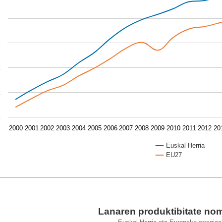
k
k
k
k
k
2000
2001
2002
2003
2004
2005
2006
2007
2008
2009
2010
2011
2012
20
Euskal Herria
EU27
of interactive chart.
aren produktibitate nominala (€).
Lanaren produktibitate nomi