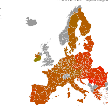
Euskal Herria eta Europako erregioa
of unspecified region with 1 data series.
kal Herria eta Europako erregioak. 2023
ew as data table, Lanaren produktibitate nominala (€).