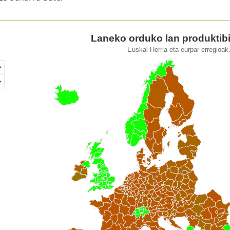
eko orduko lan produktibitate erreala
Laneko orduko lan produktibi
Euskal Herria eta eurpar erregioak
of unspecified region with 1 data series.
kal Herria eta eurpar erregioak. 2022
ew as data table, Laneko orduko lan produktibitate erreala