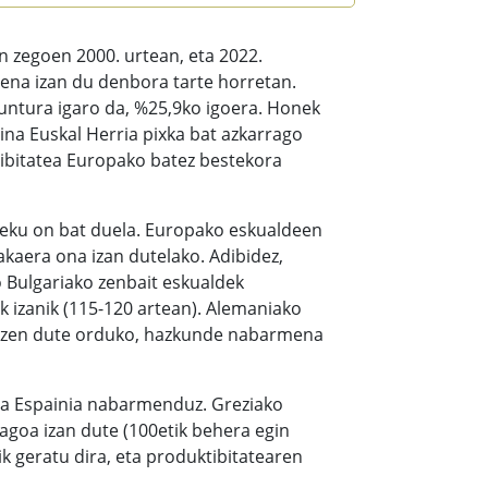
n zegoen 2000. urtean, eta 2022.
mena izan du denbora tarte horretan.
puntura igaro da, %25,9ko igoera. Honek
na Euskal Herria pixka bat azkarrago
tibitatea Europako batez bestekora
leku on bat duela. Europako eskualdeen
kaera ona izan dutelako. Adibidez,
o Bulgariako zenbait eskualdek
k izanik (115-120 artean). Alemaniako
ortzen dute orduko, hazkunde nabarmena
 eta Espainia nabarmenduz. Greziako
agoa izan dute (100etik behera egin
ik geratu dira, eta produktibitatearen