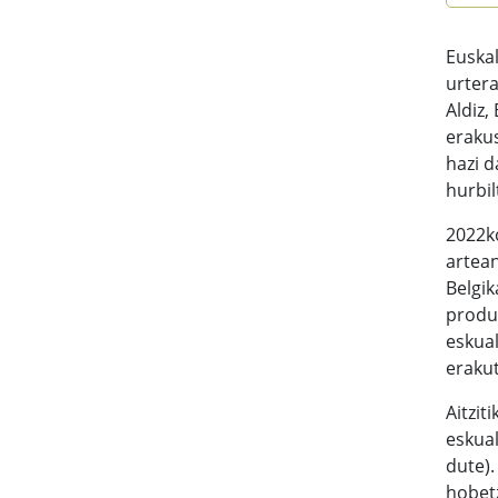
Euskal
urtera
Aldiz,
erakus
hazi d
hurbil
2022ko
artean
Belgik
produk
eskua
erakut
Aitzit
eskual
dute).
hobet