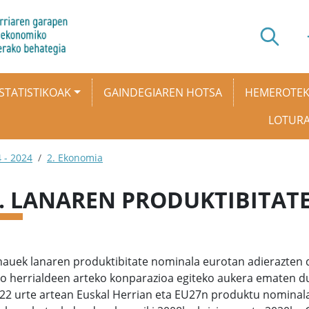
STATISTIKOAK
GAINDEGIAREN HOTSA
HEMEROTE
LOTUR
 - 2024
2. Ekonomia
8. LANAREN PRODUKTIBITAT
auek lanaren produktibitate nominala eurotan adierazten d
o herrialdeen arteko konparazioa egiteko aukera ematen du
022 urte artean Euskal Herrian eta EU27n produktu nominala