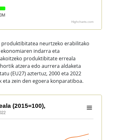
10M
Highcharts.com
produktibitatea neurtzeko erabilitako
o ekonomiaren indarra eta
akoitzeko produktibitate erreala
 hortik atzera edo aurrera aldaketa
atu (EU27) aztertuz, 2000 eta 2022
k eta zein den egoera konparatiboa.
eala (2015=100),
022
15=100),