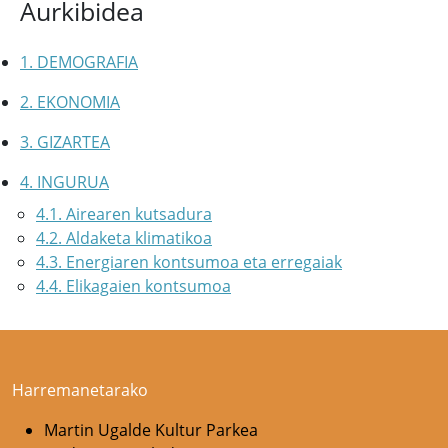
Aurkibidea
1. DEMOGRAFIA
2. EKONOMIA
3. GIZARTEA
4. INGURUA
4.1. Airearen kutsadura
4.2. Aldaketa klimatikoa
4.3. Energiaren kontsumoa eta erregaiak
4.4. Elikagaien kontsumoa
Harremanetarako
Martin Ugalde Kultur Parkea