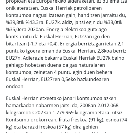
propioan eta Europarekiko alderaketan, ez du emaitza
onik ateratzen. Euskal Herriak petrolioaren
kontsumoa nagusi izatean gain, handitzen jarraitu du,
%39,8tik %43,3ra. EU27k, aldiz, jaitsi egin du %38,0tik
%35,0era 2020an. Energia elektrikoa gutxiago
kontsumitu da Euskal Herrian, EU27an igo den
bitartean (-1,7 eta +0,4). Energia berriztagarrietan 2,1
puntuko igoera eman da Euskal Herrian, 2,8koa berriz
EU27n. Adierazle bakarra Euskal Herriak EU27k baino
gehiago hobetzen duena da gas naturalaren
kontsumoa, zeinetan 4 puntu egin duen behera
Euskal Herrian, EU27ren 0,5eko hazkundearen
ondoan.
Euskal Herrian etxeetako janari kontsumoa azken
hamarkadan nabarmen jaitsi da, 2008an 2.012.068
kilogramotik 2023an 1.779.969 kilogramoetara iritsiz.
Kontsumo orokorrean, fruta freskoa (91 kg), esnea (74
kg) eta barazki freskoa (57 kg) dira gehien