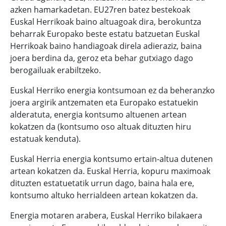
azken hamarkadetan. EU27ren batez bestekoak
Euskal Herrikoak baino altuagoak dira, berokuntza
beharrak Europako beste estatu batzuetan Euskal
Herrikoak baino handiagoak direla adieraziz, baina
joera berdina da, geroz eta behar gutxiago dago
berogailuak erabiltzeko.
Euskal Herriko energia kontsumoan ez da beheranzko
joera argirik antzematen eta Europako estatuekin
alderatuta, energia kontsumo altuenen artean
kokatzen da (kontsumo oso altuak dituzten hiru
estatuak kenduta).
Euskal Herria energia kontsumo ertain-altua dutenen
artean kokatzen da. Euskal Herria, kopuru maximoak
dituzten estatuetatik urrun dago, baina hala ere,
kontsumo altuko herrialdeen artean kokatzen da.
Energia motaren arabera, Euskal Herriko bilakaera