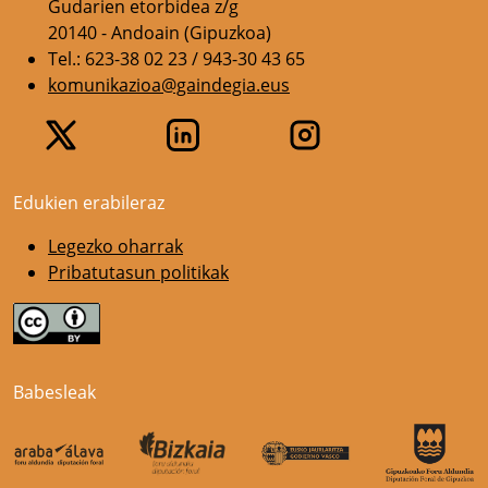
Gudarien etorbidea z/g
20140 - Andoain (Gipuzkoa)
Tel.: 623-38 02 23 / 943-30 43 65
komunikazioa@gaindegia.eus
Edukien erabileraz
Legezko oharrak
Pribatutasun politikak
Babesleak