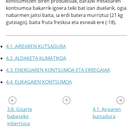
kontsumitzen diren produktuak, barazki freskoaren
kontsumoa bakarrik igoera txiki bat izan duelarik, ogia
nabarmen jaitsi baita, ia erdi batera murriztuz (21 kg
gutxiago), baita fruta freskoa eta esneak ere (-18).
4.1. AIREAREN KUTSADURA
4.2. ALDAKETA KLIMATIKOA
4.3. ENERGIAREN KONTSUMOA ETA ERREGAIAK
4.4. ELIKAGAIEN KONTSUMOA
3.8. Gizarte
4.1. Airearen
babeseko
kutsadura
inbertsioa