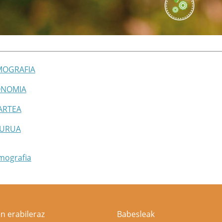
MOGRAFIA
ONOMIA
ZARTEA
GURUA
mografia
n erabileraz
Babesleak