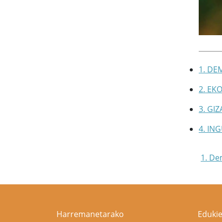
1. DE
2. EK
3. GI
4. IN
1. De
Harremanetarako
Edukie