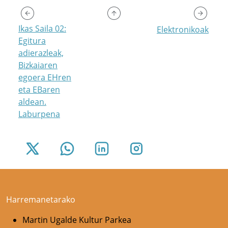
Ikas Saila 02:
Elektronikoak
Egitura
adierazleak,
Bizkaiaren
egoera EHren
eta EBaren
aldean.
Laburpena
Harremanetarako
Martin Ugalde Kultur Parkea