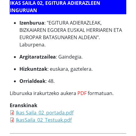
IKAS SAILA 02, EGITURA ADIERAZLEEN
INGURUAN
Izenburua
: "EGITURA ADIERAZLEAK,
BIZKAIAREN EGOERA EUSKAL HERRIAREN ETA
EUROPAR BATASUNAREN ALDEAN".
Laburpena.
Argitaratzailea
: Gaindegia.
Hizkuntzak
: euskara, gaztelera.
Orrialdeak
: 48.
Liburuxka irakurtzeko aukera
PDF
formatuan.
Eranskinak
Ikas Saila_02_portada.pdf
IkasSaila_02_Testuak.pdf