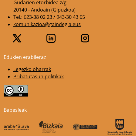
Gudarien etorbidea z/g
20140 - Andoain (Gipuzkoa)
Tel.: 623-38 02 23 / 943-30 43 65
komunikazioa@gaindegia.eus
Edukien erabileraz
Legezko oharrak
Pribatutasun politikak
Babesleak