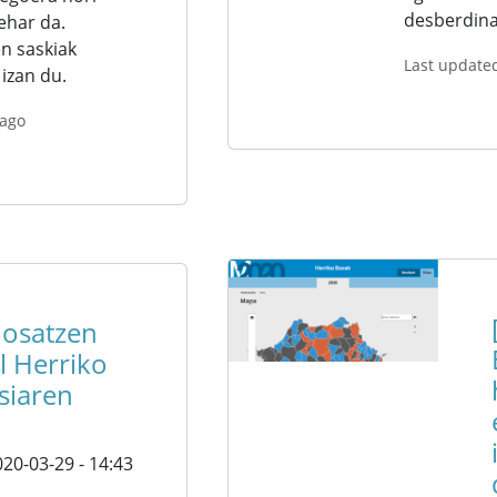
desberdina
ehar da.
en saskiak
Last update
izan du.
 ago
 osatzen
l Herriko
siaren
20-03-29 - 14:43