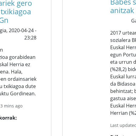
Babes s
ariek gero
anitzak
 txikiagoa
PGn
G
gia,
2020-04-24 -
2017 urtea
23:28
sozialera 
Euskal Herr
en
egun Portu
azioa gorabidean
eta urrun 
skal Herria ez
(%28,2) bid
ena. Hala,
Euskal lur
en ordainsariek
da Bidasoa 
u txikiagoa dute
behintzat; 
uktu Gordinean.
gastua aise
Euskal Her
 3 mins ago
Herrian (%2
okorrak
Last update