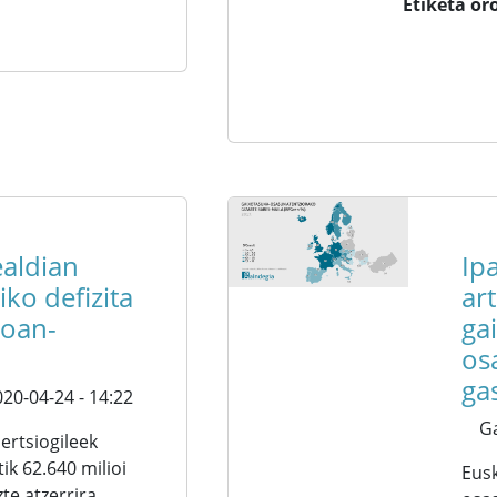
Etiketa or
aldian
Ip
iko defizita
ar
joan-
ga
os
ga
20-04-24 - 14:22
G
ertsiogileek
ik 62.640 milioi
Eusk
e atzerrira,