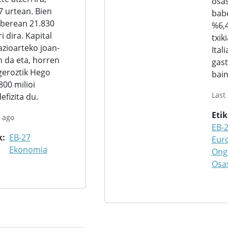
osas
 urtean. Bien
bab
 berean 21.830
%6,4
i dira. Kapital
txik
zioarteko joan-
Ital
n da eta, horren
gast
geroztik Hego
bai
800 milioi
Last
efizita du.
Eti
 ago
EB-
k
EB-27
Eur
Ekonomia
Ong
Osa