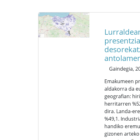
Lurraldea
presentzi
desorekat
antolame
Gaindegia,
20
Emakumeen pr
aldakorra da e
geografian: hi
herritarren %5
dira. Landa-ere
%49,1. Industr
handiko eremu
gizonen arteko