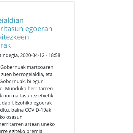
ialdian
ritasun egoeran
aitezkeen
rrak
aindegia,
2020-04-12 - 18:58
o Gobernuak martxoaren
 zuen berrogeialdia, eta
 Gobernuak, bi egun
o. Munduko herritarren
k normaltasunez etxetik
k dabil. Ezohiko egoerak
 ditu, baina COVID-19ak
ako osasun
 herritarren artean uneko
urre egiteko premia