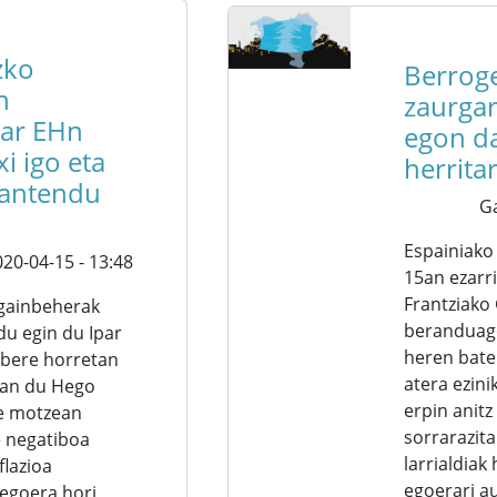
zko
Berroge
n
zaurgar
par EHn
egon d
i igo eta
herrita
antendu
G
Espainiak
20-04-15 - 13:48
15an ezarri
Frantziako
 gainbeherak
beranduag
du egin du Ipar
heren bate
 bere horretan
atera ezini
an du Hego
erpin anitz
pe motzean
sorrarazit
 negatiboa
larrialdiak
flazioa
egoerari a
 egoera hori