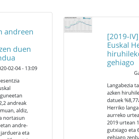
n andreen
[2019-IV
a
Euskal He
zen duen
hiruhile
ndua
gehiago
20-02-04 - 13:09
G
esentzia
Langabezia ta
uskal
azken hiruhil
riguneetan
datuek %8,77a
2,2 andreak
Herriko langa
muan, aldiz,
aurreko urtea
ia nortasun
2019 urtean 1
etan andre-
gutxiago eta 
 jarduera eta
gehiago zenba