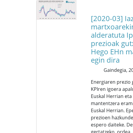
[2020-03] Ia
martxoareki
alderatuta I
prezioak gutx
Hego EHn m
egin dira
Gaindegia,
20
Energiaren prezio
KPIren igoera apal
Euskal Herrian eta
mantentzera eram
Euskal Herrian. E
prezioen hazkunde
espero daiteke. De
gertatzeko, ordea,