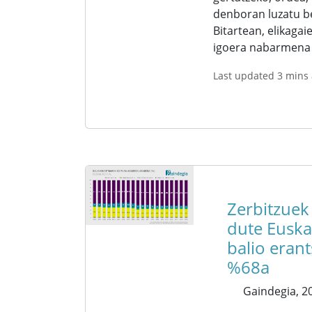
denboran luzatu b
Bitartean, elikagai
igoera nabarmena 
Last updated 3 mins
Zerbitzuek
dute Euska
balio erant
%68a
Gaindegia,
20