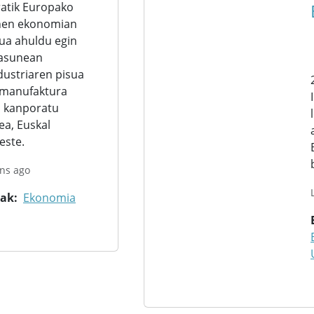
ratik Europako
enen ekonomian
sua ahuldu egin
tasunean
ustriaren pisua
, manufaktura
ra kanporatu
dea, Euskal
este.
ns ago
rak
Ekonomia