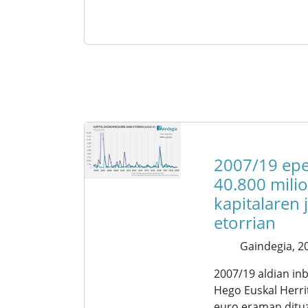
2007/19 epe
40.800 milio
kapitalaren 
etorrian
Gaindegia,
20
2007/19 aldian inb
Hego Euskal Herrit
euro eraman dituzt