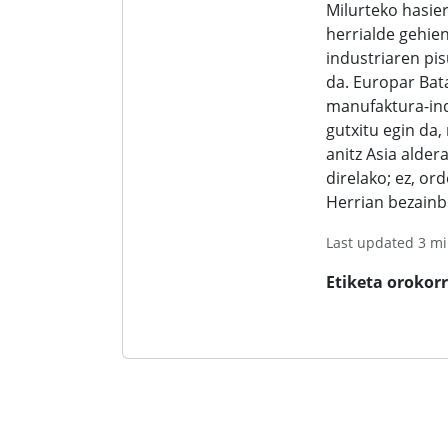
Milurteko hasie
herrialde gehi
industriaren pi
da. Europar Ba
manufaktura-ind
gutxitu egin da
anitz Asia alde
direlako; ez, or
Herrian bezainb
Last updated 3 mi
Etiketa orokor