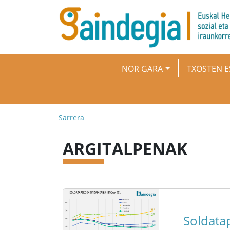
Skip to main content
Main navigation
NOR GARA
TXOSTEN E
Breadcrumb
Sarrera
ARGITALPENAK
Soldata