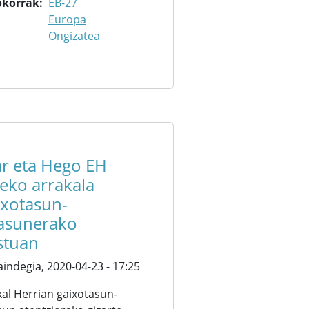
okorrak
EB-27
Europa
Ongizatea
ar eta Hego EH
teko arrakala
ixotasun-
asunerako
stuan
aindegia,
2020-04-23 - 17:25
al Herrian gaixotasun-