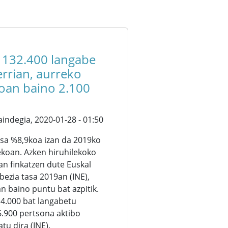
] 132.400 langabe
rrian, aurreko
koan baino 2.100
aindegia,
2020-01-28 - 01:50
sa %8,9koa izan da 2019ko
ekoan. Azken hiruhilekoko
n finkatzen dute Euskal
bezia tasa 2019an (INE),
n baino puntu bat azpitik.
4.000 bat langabetu
6.900 pertsona aktibo
tu dira (INE).