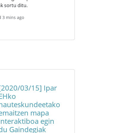
k sortu ditu.
d 3 mins ago
[2020/03/15] Ipar
EHko
hauteskundeetako
emaitzen mapa
interaktiboa egin
du Gaindegiak