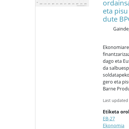
ordains
eta pisu
dute B
Gainde
Ekonomiar
finantzariz
dago eta Eu
da salbuesp
soldatapeko
gero eta pis
Barne Prod
Last updated
Etiketa or
EB-27
Ekonomia