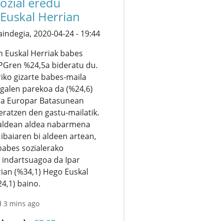
ozial eredu
 Euskal Herrian
aindegia,
2020-04-24 - 19:44
n Euskal Herriak babes
BPGren %24,5a bideratu du.
iko gizarte babes-maila
galen parekoa da (%24,6)
da Europar Batasunean
eratzen den gastu-mailatik.
raldean aldea nabarmena
ibaiaren bi aldeen artean,
babes sozialerako
 indartsuagoa da Ipar
rian (%34,1) Hego Euskal
4,1) baino.
d 3 mins ago