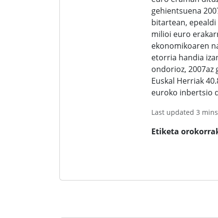
gehientsuena 2007
bitartean, epealdi
milioi euro erakarr
ekonomikoaren na
etorria handia iza
ondorioz, 2007az 
Euskal Herriak 40.
euroko inbertsio d
Last updated 3 mins
Etiketa orokorra