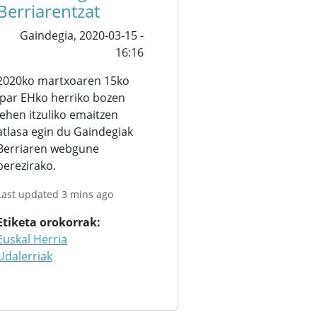
Berriarentzat
Gaindegia,
2020-03-15 -
16:16
2020ko martxoaren 15ko
Ipar EHko herriko bozen
lehen itzuliko emaitzen
atlasa egin du Gaindegiak
Berriaren webgune
berezirako.
Last updated 3 mins ago
Etiketa orokorrak
Euskal Herria
Udalerriak