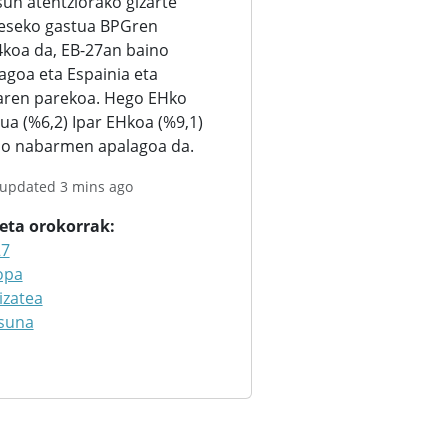
un atentziorako gizarte
eseko gastua BPGren
koa da, EB-27an baino
iagoa eta Espainia eta
iaren parekoa. Hego EHko
ua (%6,2) Ipar EHkoa (%9,1)
no nabarmen apalagoa da.
 updated 3 mins ago
keta orokorrak
27
opa
izatea
suna