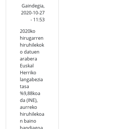
Gaindegia,
2020-10-27
- 11:53
2020ko
hirugarren
hiruhilekok
o datuen
arabera
Euskal
Herriko
langabezia
tasa
%9,88koa
da (INE),
aurreko
hiruhilekoa
n baino
handiagoa