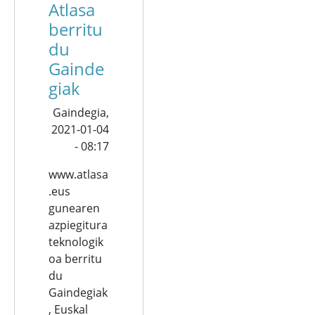
Atlasa
berritu
du
Gainde
giak
Gaindegia,
2021-01-04
- 08:17
www.atlasa
.eus
gunearen
azpiegitura
teknologik
oa berritu
du
Gaindegiak
, Euskal