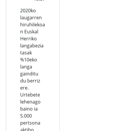
2020ko
laugarren
hiruhilekoa
n Euskal
Herriko
langabezia
tasak
%10eko
langa
gainditu
du berriz
ere.
Urtebete
lehenago
baino ia
5.000
pertsona
aktibo