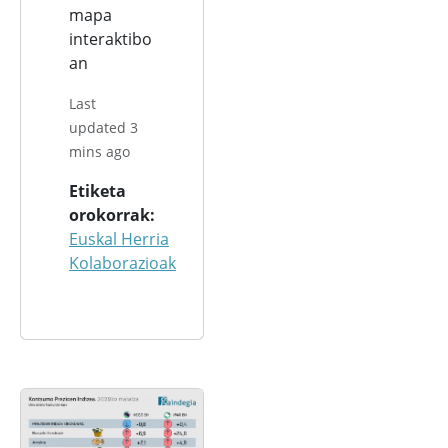
mapa
interaktibo
an
Last
updated 3
mins ago
Etiketa
orokorrak
Euskal Herria
Kolaborazioak