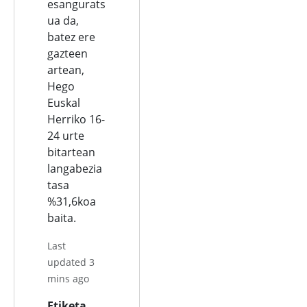
esangurats
ua da,
batez ere
gazteen
artean,
Hego
Euskal
Herriko 16-
24 urte
bitartean
langabezia
tasa
%31,6koa
baita.
Last
updated 3
mins ago
Etiketa