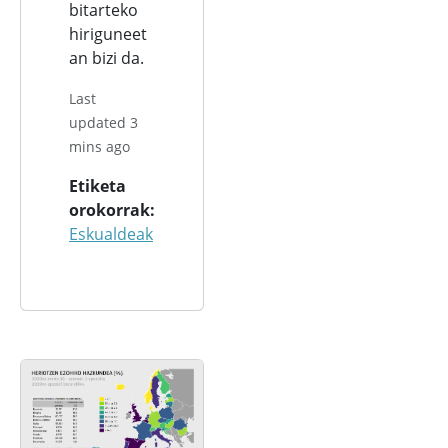
bitarteko
hiriguneet
an bizi da.
Last
updated 3
mins ago
Etiketa
orokorrak
Eskualdeak