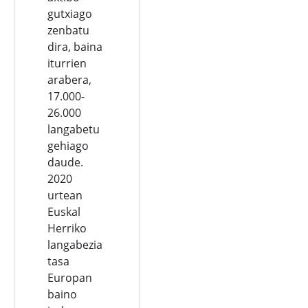
gutxiago
zenbatu
dira, baina
iturrien
arabera,
17.000-
26.000
langabetu
gehiago
daude.
2020
urtean
Euskal
Herriko
langabezia
tasa
Europan
baino