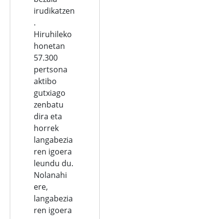
irudikatzen
.
Hiruhileko
honetan
57.300
pertsona
aktibo
gutxiago
zenbatu
dira eta
horrek
langabezia
ren igoera
leundu du.
Nolanahi
ere,
langabezia
ren igoera