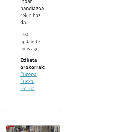
indar
handiagoa
rekin hazi
da.
Last
updated 3
mins ago
Etiketa
orokorrak
Europa
Euskal
Herria