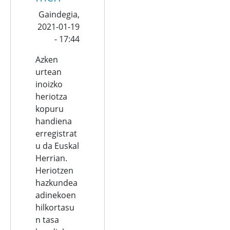
Gaindegia,
2021-01-19
- 17:44
Azken
urtean
inoizko
heriotza
kopuru
handiena
erregistrat
u da Euskal
Herrian.
Heriotzen
hazkundea
adinekoen
hilkortasu
n tasa