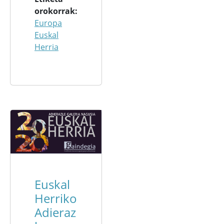
orokorrak
Europa
Euskal
Herria
Euskal
Herriko
Adieraz