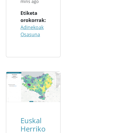
mins ago
Etiketa
orokorrak
Adinekoak
Osasuna
Euskal
Herriko