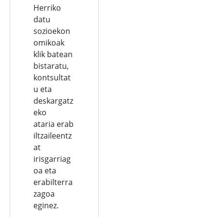
Herriko
datu
sozioekon
omikoak
klik batean
bistaratu,
kontsultat
u eta
deskargatz
eko
ataria erab
iltzaileentz
at
irisgarriag
oa eta
erabilterra
zagoa
eginez.