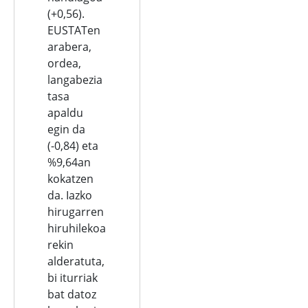
(+0,56).
EUSTATen
arabera,
ordea,
langabezia
tasa
apaldu
egin da
(-0,84) eta
%9,64an
kokatzen
da. Iazko
hirugarren
hiruhilekoa
rekin
alderatuta,
bi iturriak
bat datoz