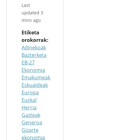
Last
updated 3
mins ago
Etiketa
orokorrak
Adinekoak
Bazterketa
EB-27
Ekonomia
Emakumeak
Eskualdeak
Europa
Euskal
Herria
Gazteak
Generoa
Gizarte
ekonomia