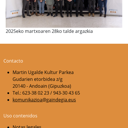
2025eko martxoaren 28ko talde argazkia
Contacto
Martin Ugalde Kultur Parkea
Gudarien etorbidea z/g
20140 - Andoain (Gipuzkoa)
Tel.: 623-38 02 23 / 943-30 43 65
komunikazioa@gaindegia.eus
Uso contenidos
Notas legales