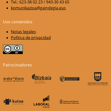
Tel.: 623-38 02 23 / 943-30 43 65
komunikazioa@gaindegia.eus
Uso contenidos
Notas legales
Política de privacidad
Patrocinadores