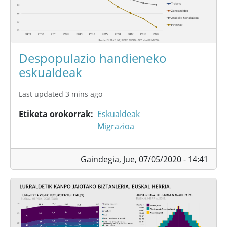
Despopulazio handieneko
eskualdeak
Last updated 3 mins ago
Etiketa orokorrak
Eskualdeak
Migrazioa
Gaindegia,
Jue, 07/05/2020 - 14:41