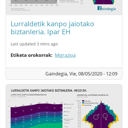
Lurraldetik kanpo jaiotako
biztanleria. Ipar EH
Last updated 3 mins ago
Etiketa orokorrak
Migrazioa
Gaindegia,
Vie, 08/05/2020 - 12:09