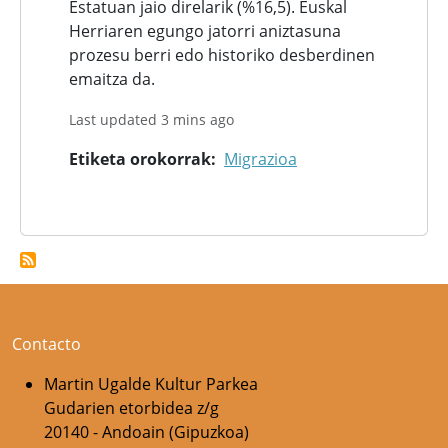
Estatuan jaio direlarik (%16,5). Euskal
Herriaren egungo jatorri aniztasuna
prozesu berri edo historiko desberdinen
emaitza da.
Last updated 3 mins ago
Etiketa orokorrak
Migrazioa
Contacto
Martin Ugalde Kultur Parkea
Gudarien etorbidea z/g
20140 - Andoain (Gipuzkoa)