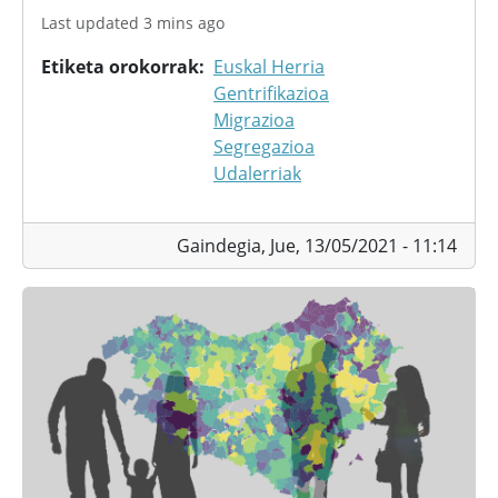
Last updated 3 mins ago
Etiketa orokorrak
Euskal Herria
Gentrifikazioa
Migrazioa
Segregazioa
Udalerriak
Gaindegia,
Jue, 13/05/2021 - 11:14