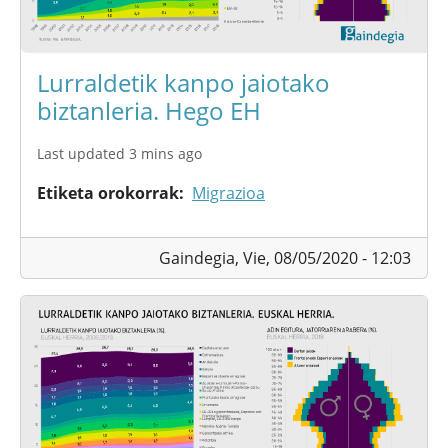
Lurraldetik kanpo jaiotako
biztanleria. Hego EH
Last updated 3 mins ago
Etiketa orokorrak
Migrazioa
Gaindegia,
Vie, 08/05/2020 - 12:03