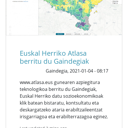
Euskal Herriko Atlasa
berritu du Gaindegiak
Gaindegia,
2021-01-04 - 08:17
www.atlasa.eus gunearen azpiegitura
teknologikoa berritu du Gaindegiak,
Euskal Herriko datu sozioekonomikoak
klik batean bistaratu, kontsultatu eta
deskargatzeko ataria erabiltzaileentzat
irisgarriagoa eta erabilterrazagoa eginez.