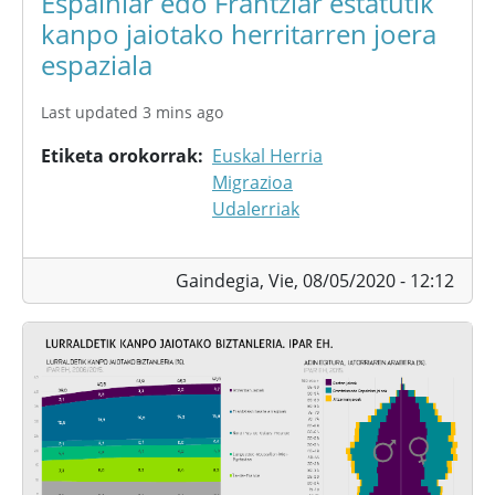
Espainiar edo Frantziar estatutik
kanpo jaiotako herritarren joera
espaziala
Last updated 3 mins ago
Etiketa orokorrak
Euskal Herria
Migrazioa
Udalerriak
Gaindegia,
Vie, 08/05/2020 - 12:12