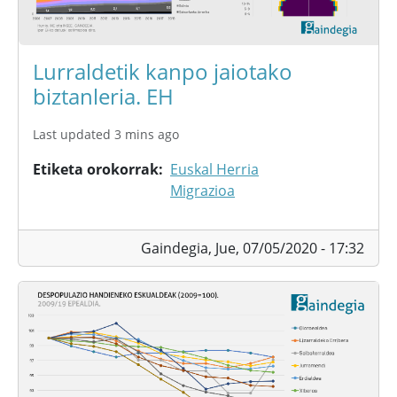
Lurraldetik kanpo jaiotako
biztanleria. EH
Last updated 3 mins ago
Etiketa orokorrak
Euskal Herria
Migrazioa
Gaindegia,
Jue, 07/05/2020 - 17:32