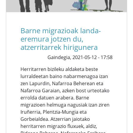
Barne migrazioak landa-
eremura jotzen du,
atzerritarrek hirigunera
Gaindegia,
2021-05-12 - 17:58
Herritarren bizileku aldaketa beste
lurraldeetan baino nabarmenagoa izan
zen Lapurdin, Nafarroa Beherean eta
Nafarroa Garaian, azken bost urteotako
errolda datuen arabera. Barne
migrazioen helmuga nagusiak izan ziren
Iruñerria, Plentzia-Mungia eta
Gorbeialdea. Atzerrian jaiotako
herritarren migrazio fluxuek, aldiz,