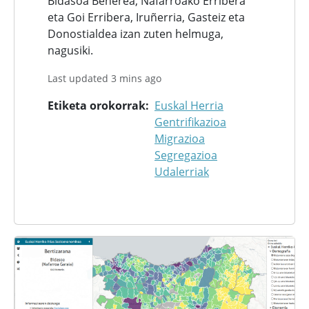
Bidasoa Beherea, Nafarroako Erribera
eta Goi Erribera, Iruñerria, Gasteiz eta
Donostialdea izan zuten helmuga,
nagusiki.
Last updated 3 mins ago
Etiketa orokorrak
Euskal Herria
Gentrifikazioa
Migrazioa
Segregazioa
Udalerriak