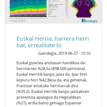
Euskal Herria: harrera herri
bat, errealitate bi
Gaindegia,
2019-06-27 - 15:16
Euskal gizartea aniztasun handikoa da:
herritarren %28,5a (898.500 pertsona)
Euskal Herritik kanpo jaioa da. Ipar EHn
kopuru hori %42,8koa da, eta gehienak,
Frantziar estatuko herritarrak dira
(%39,2). Euskal Herritik kanpo jaiotakoen
presentzia apalagoa da Hegoaldean
(%27), erdia baino gehiago Espainiar