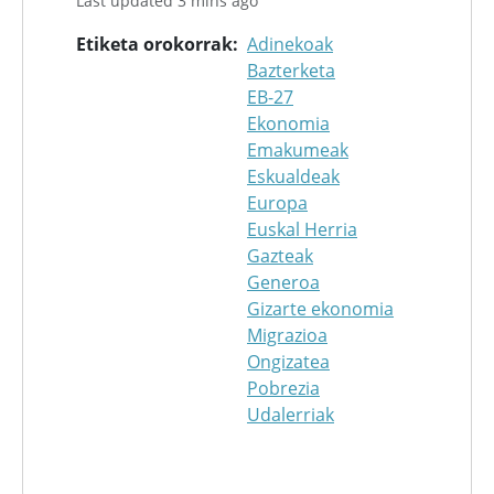
Last updated 3 mins ago
Etiketa orokorrak
Adinekoak
Bazterketa
EB-27
Ekonomia
Emakumeak
Eskualdeak
Europa
Euskal Herria
Gazteak
Generoa
Gizarte ekonomia
Migrazioa
Ongizatea
Pobrezia
Udalerriak