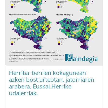
Herritar berrien kokagunean
azken bost urteotan, jatorriaren
arabera. Euskal Herriko
udalerriak.