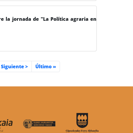
e la jornada de "La Política agraria en
na
Siguiente página
Última página
Siguiente >
Último »