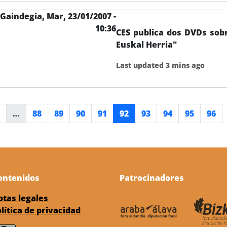
Gaindegia,
Mar, 23/01/2007 -
10:36
CES publica dos DVDs sobr
Euskal Herria"
Last updated 3 mins ago
terior
Página
Página
Página
Página
Página actual
Página
Página
Página
Pági
…
88
89
90
91
92
93
94
95
96
ontenidos
Patrocinadores
otas legales
lítica de privacidad