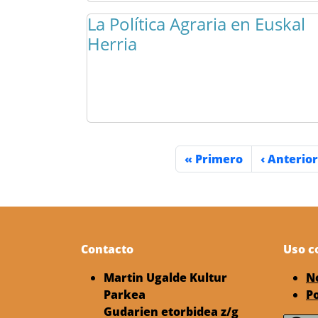
La Política Agraria en Euskal
Herria
Paginación
Primera página
Página an
« Primero
‹ Anterior
Contacto
Uso c
Martin Ugalde Kultur
N
Parkea
Po
Gudarien etorbidea z/g