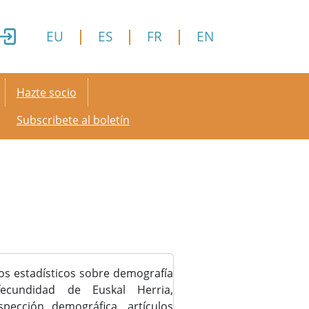
EU
ES
FR
EN
Secondary menu
Hazte socio
Subscribete al boletín
os estadísticos sobre demografía
ecundidad de Euskal Herria,
spección demográfica, artículos