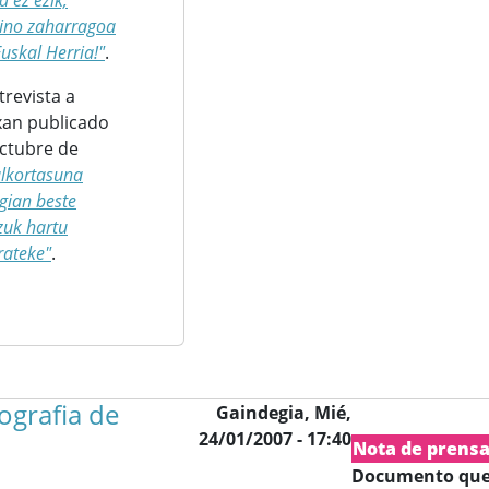
 ez ezik,
ino zaharragoa
uskal Herria!"
.
trevista a
xan publicado
octubre de
lkortasuna
gian beste
zuk hartu
rateke"
.
ografia de
Gaindegia,
Mié,
24/01/2007 - 17:40
Nota de prens
Documento que 