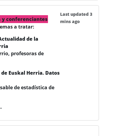
Last updated 3
 y conferenciantes
mins ago
temas a tratar:
Actualidad de la
rria
rio, profesoras de
de Euskal Herria. Datos
sable de estadística de
.