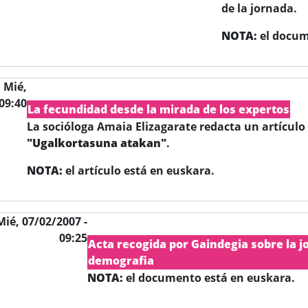
de la jornada.
NOTA:
el docum
,
Mié,
 09:40
La fecundidad desde la mirada de los expertos
La socióloga Amaia Elizagarate redacta un artículo 
"Ugalkortasuna atakan"
.
NOTA:
el artículo está en euskara.
Mié, 07/02/2007 -
09:25
Acta recogida por Gaindegia sobre la j
demografia
NOTA:
el documento está en euskara.