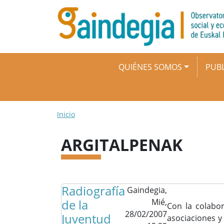
Pasar al contenido principal
Navegación principal
QUIÉNES SOMOS
PUBL
Ruta de navegación
Inicio
ARGITALPENAK
Radiografía
Gaindegia,
de la
Mié,
Con la colabor
28/02/2007
Juventud
asociaciones y