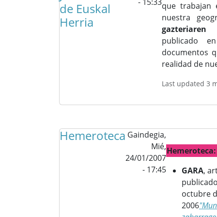
- 15:33
de Euskal
que trabajan 
nuestra geog
Herria
gazteriaren
publicado e
documentos que
realidad de nu
Last updated 3 
Hemeroteca
Gaindegia,
Mié,
Hemeroteca:
24/01/2007
- 17:45
GARA
, ar
publicado
octubre 
2006
"Mun