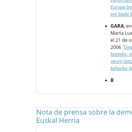
zaharragoa
Europa ba
ere bada E
GARA
, en
Marta Lu
el 21 de 
2006
"Uga
hazteko, a
neurri bat
beharko li
B
Nota de prensa sobre la dem
Euskal Herria