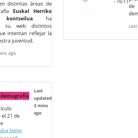
- 16:11
en distintas áreas de
de 
rafía
Euskal Herriko
dem
 kontseilua
ha
n su web distintos
Last
 intentan reflejar la
estra juventud.
mins ago
Last
 demografía
updated
3 mins
tículo
ago
 el 21 de
de
dua baino