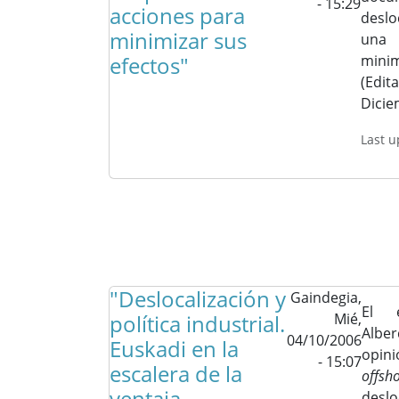
- 15:29
acciones para
deslo
minimizar sus
una
efectos"
minim
(Edita
Dicie
Last 
"Deslocalización y
Gaindegia,
El e
política industrial.
Mié,
Alber
04/10/2006
Euskadi en la
opi
- 15:07
escalera de la
offsh
ventaja
deslo