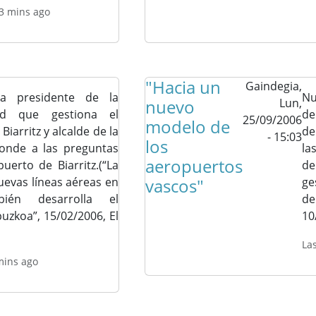
3 mins ago
"Hacia un
Gaindegia,
ra presidente de la
Nu
nuevo
Lun,
d que gestiona el
de
25/09/2006
modelo de
iarritz y alcalde de la
de
- 15:03
los
ponde a las preguntas
la
aeropuertos
uerto de Biarritz.(“La
de
uevas líneas aéreas en
vascos"
ge
mbién desarrolla el
d
uzkoa”, 15/02/2006, El
10
La
mins ago