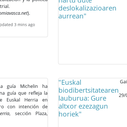
rial.
deslokalizazioaren
omiavasca.net
).
aurrean"
updated 3 mins ago
"Euskal
Gai
a guía Michelin ha
biodibertsitatearen
na guía que refleja la
29/
lauburua: Gure
de Euskal Herria en
altxor ezezagun
ero con intención de
horiek"
erria
, sección Plaza,