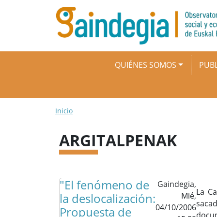
Pasar al contenido principal
Navegación principal
QUIÉNES SOMOS
PUBL
Ruta de navegación
Inicio
ARGITALPENAK
"El fenómeno de
Gaindegia,
La C
la deslocalización:
Mié,
sac
04/10/2006
Propuesta de
doc