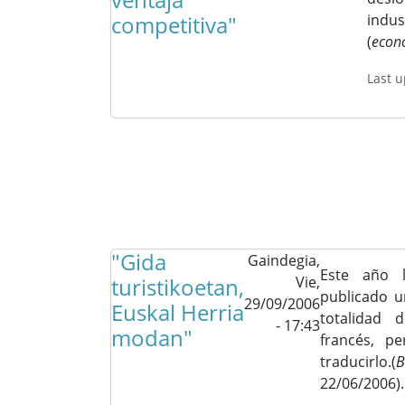
competitiva"
indust
(
econ
Last 
"Gida
Gaindegia,
Este año l
turistikoetan,
Vie,
publicado u
29/09/2006
Euskal Herria
totalidad 
- 17:43
modan"
francés, p
traducirlo.(
B
22/06/2006).