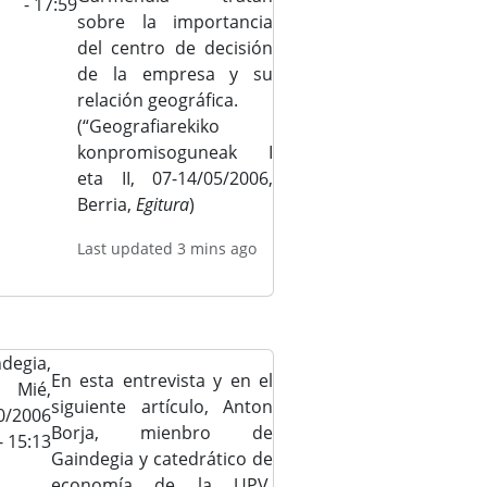
- 17:59
sobre la importancia
del centro de decisión
de la empresa y su
relación geográfica.
(“Geografiarekiko
konpromisoguneak I
eta II, 07-14/05/2006,
Berria,
Egitura
)
Last updated 3 mins ago
degia,
En esta entrevista y en el
Mié,
siguiente artículo, Anton
0/2006
Borja, mienbro de
- 15:13
Gaindegia y catedrático de
economía de la UPV,