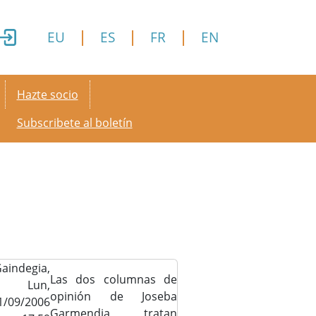
EU
ES
FR
EN
Secondary menu
Hazte socio
Subscribete al boletín
aindegia,
Las dos columnas de
Lun,
opinión de Joseba
1/09/2006
Garmendia tratan