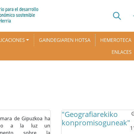
ICACIONES
GAINDEGIAREN HOTSA
HEMEROTECA
ENLACES
"Geografiarekiko
G
amara de Gipuzkoa ha
konpromisoguneak"
ado a la luz un
1
umento sobre la