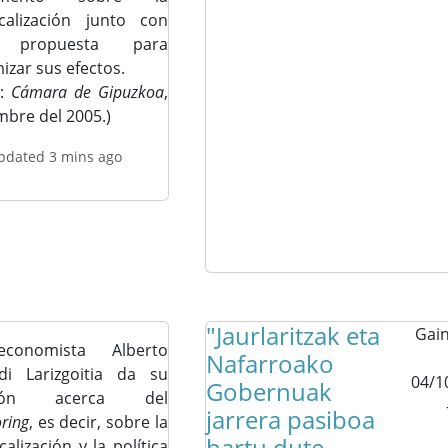
calización junto con
 propuesta para
izar sus efectos.
:
Cámara de Gipuzkoa
,
mbre del 2005.)
updated 3 mins ago
"Jaurlaritzak eta
Gain
conomista Alberto
Nafarroako
di Larizgoitia da su
04/1
Gobernuak
nión acerca del
jarrera pasiboa
oring
, es decir, sobre la
hartu dute
calización y la política