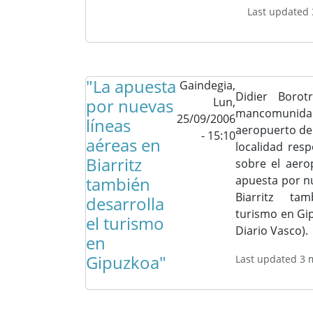
Last updated 
"La apuesta
Gaindegia,
Didier Borot
por nuevas
Lun,
mancomunida
25/09/2006
líneas
aeropuerto de B
- 15:10
aéreas en
localidad res
Biarritz
sobre el aerop
también
apuesta por n
Biarritz ta
desarrolla
turismo en Gip
el turismo
Diario Vasco).
en
Gipuzkoa"
Last updated 3 