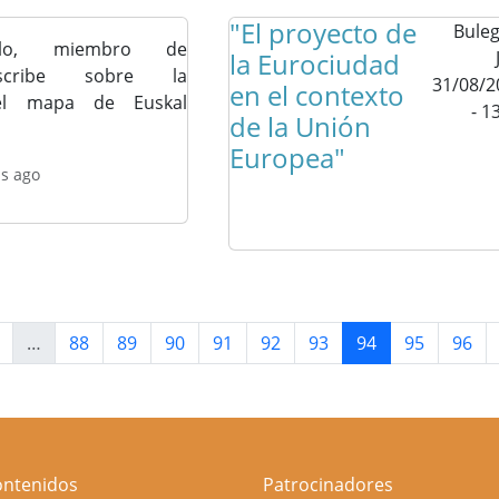
"El proyecto de
Buleg
illo, miembro de
la Eurociudad
escribe sobre la
31/08/2
en el contexto
 del mapa de Euskal
- 1
de la Unión
Europea"
ns ago
terior
Página
Página
Página
Página
Página
Página
Página actual
Página
Págin
…
88
89
90
91
92
93
94
95
96
ontenidos
Patrocinadores