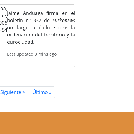
oa,
Jaime Anduaga firma en el
Jue,
boletín nº 332 de
Euskonews
006
un largo artículo sobre la
3:54
ordenación del territorio y la
eurociudad.
Last updated 3 mins ago
a
Siguiente página
Última página
Siguiente >
Último »