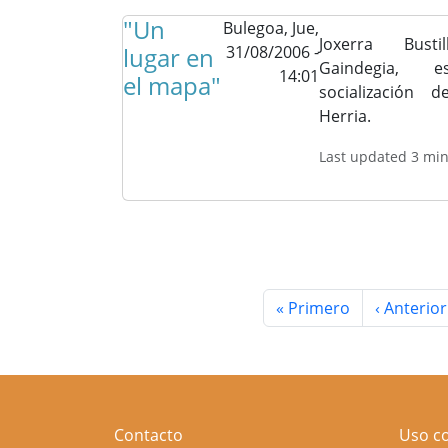
"Un
Bulegoa,
Jue,
Joxerra Bust
lugar en
31/08/2006 -
Gaindegia, 
14:01
el mapa"
socialización
Herria.
Last updated 3 mi
Paginación
Primera página
Página an
« Primero
‹ Anterior
Contacto
Uso c