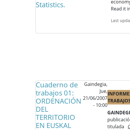
economy
Statistics.
Read it 
Last upda
Cuaderno de
Gaindegia,
trabajos 01:
Jue,
INFORME
21/06/2007
ORDENACIÓN
TRABAJOS
- 10:00
DEL
GAINDEG
TERRITORIO
publicaci
EN EUSKAL
titulada