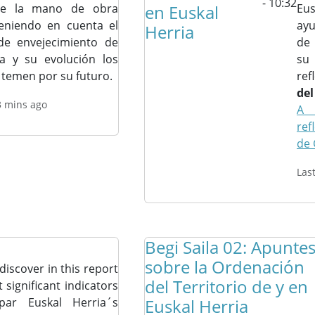
- 10:32
de la mano de obra
en Euskal
Eus
Teniendo en cuenta el
ayu
Herria
 de envejecimiento de
de 
ia y su evolución los
su 
temen por su futuro.
ref
del
3 mins ago
A 
ref
de 
Las
Begi Saila 02: Apunte
sobre la Ordenación
discover in this report
del Territorio de y en
 significant indicators
par Euskal Herria´s
Euskal Herria