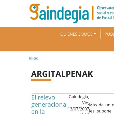
Pasar al contenido principal
Navegación principal
QUIÉNES SOMOS
PUBL
Ruta de navegación
Inicio
ARGITALPENAK
El relevo
Gaindegia,
generacional
Vie,
Más de un q
13/07/2007
en la
les supone 