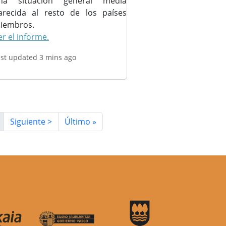
na situación general media
arecida al resto de los países
iembros.
er el informe.
ast updated 3 mins ago
Siguiente página
Última página
Siguiente >
Último »