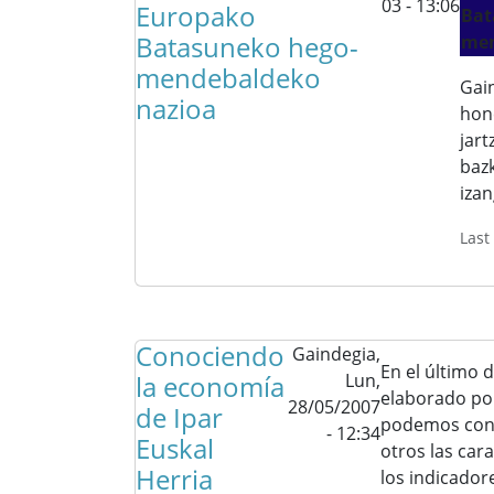
03 - 13:06
Europako
Bat
Batasuneko hego-
men
mendebaldeko
Gai
nazioa
hon
jar
baz
iza
Last
Conociendo
Gaindegia,
En el último 
la economía
Lun,
elaborado po
28/05/2007
de Ipar
podemos con
- 12:34
Euskal
otros las cara
Herria
los indicador