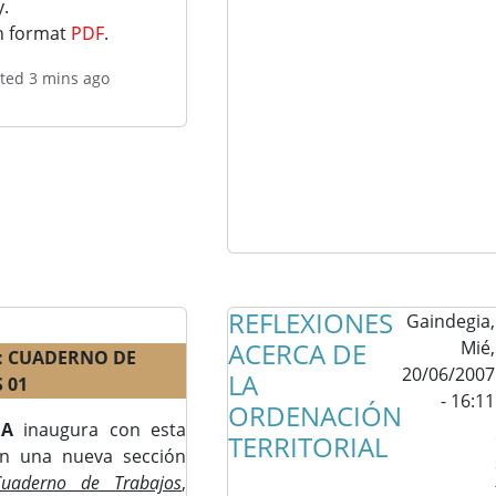
.
in format
PDF
.
ted 3 mins ago
REFLEXIONES
Gaindegia,
ACERCA DE
Mié,
: CUADERNO DE
20/06/2007
LA
 01
- 16:11
ORDENACIÓN
IA
inaugura con esta
TERRITORIAL
ón una nueva sección
Cuaderno de Trabajos
,