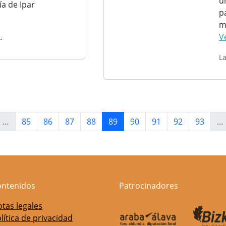
u
a de Ipar
p
.
m
.
V
L
rior
Página
Página
Página
Página
Página actual
Página
Página
Página
Página
…
85
86
87
88
89
90
91
92
93
…
ontenidos
Patrocinadores
tas legales
lítica de privacidad