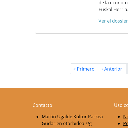
de la economí
Euskal Herria
Ver el dossier
Paginación
Primera página
Página ante
« Primero
‹ Anterior
Contacto
Uso c
Martin Ugalde Kultur Parkea
No
Gudarien etorbidea z/g
Po