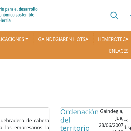
ICACIONES
GAINDEGIAREN HOTSA
HEMEROTECA
ENLACES
Ordenación
Gaindegia,
del
Jue,
uebradero de cabeza
Es
28/06/2007
territorio
a los empresarios la
dis