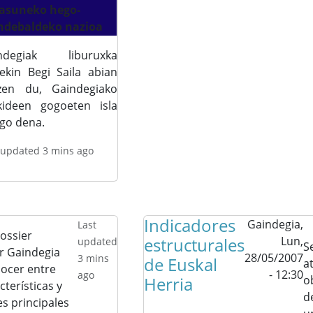
asuneko hego-
debaldeko nazioa
ndegiak liburuxka
ekin Begi Saila abian
tzen du, Gaindegiako
kideen gogoeten isla
ngo dena.
 updated 3 mins ago
Indicadores
Gaindegia,
Last
dossier
estructurales
Lun,
updated
S
r Gaindegia
28/05/2007
3 mins
de Euskal
a
ocer entre
- 12:30
ago
Herria
o
cterísticas y
d
es principales