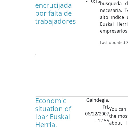
- 10:16
encrucijada
busqueda 
necesaria. 
por falta de
alto índice
trabajadores
Euskal Herr
empresarios 
Last updated 
Economic
Gaindegia,
situation of
Fri,
You can 
06/22/2007
Ipar Euskal
the most
- 12:55
Herria.
about I