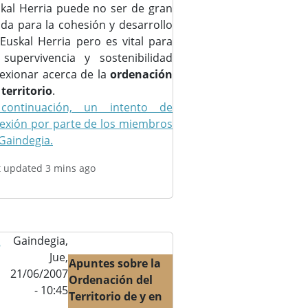
kal Herria puede no ser de gran
da para la cohesión y desarrollo
Euskal Herria pero es vital para
supervivencia y sostenibilidad
lexionar acerca de la
ordenación
 territorio
.
continuación, un intento de
lexión por parte de los miembros
Gaindegia.
t updated 3 mins ago
s
Gaindegia,
Jue,
Apuntes sobre la
21/06/2007
Ordenación del
- 10:45
Territorio de y en