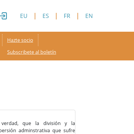
EU
ES
FR
EN
Secondary menu
Hazte socio
Subscribete al boletín
 verdad, que la división y la
persión adminstrativa que sufre