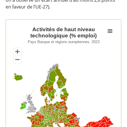
on a observé un écart annuel d’au moins 2,6 points
en faveur de l’UE-27).
Activités de haut niveau technologique (% emploi)
Activités de haut niveau
technologique (% emploi)
Map of unspecified region with 1 data series.
Pays Basque et régions européennes. 2023
Pays Basque et régions européennes. 2023
View as data table, Activités de haut niveau technolo