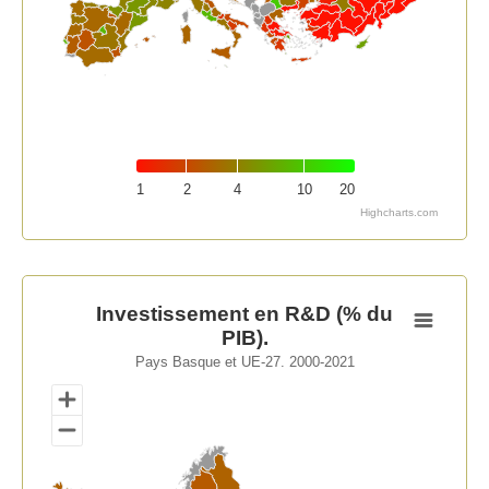
1
2
4
10
20
Highcharts.com
End of interactive chart.
Investissement en R&D (% du PIB).
Investissement en R&D (% du
PIB).
Map of unspecified region with 1 data series.
Pays Basque et UE-27. 2000-2021
Pays Basque et UE-27. 2000-2021
View as data table, Investissement en R&D (% du PIB).