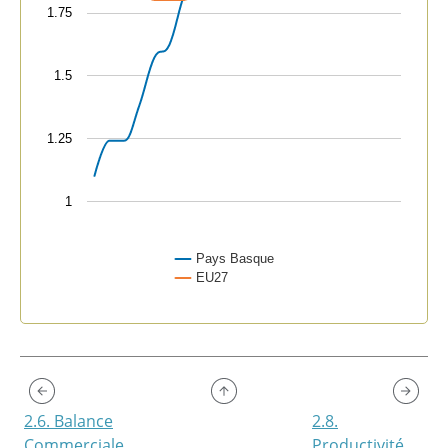
1.75
1.5
1.25
1
Pays Basque
EU27
End of interactive chart.
2.6. Balance
2.8.
Commerciale
Productivité