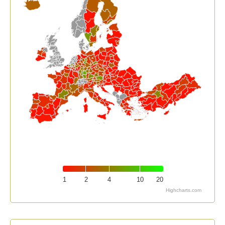
1
2
4
10
20
Highcharts.com
End of interactive chart.