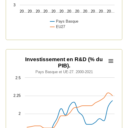
3
20…
20…
20…
20…
20…
20…
20…
20…
20…
20…
20…
20…
Pays Basque
EU27
End of interactive chart.
Investissement en R&D (% du PIB).
Investissement en R&D (% du
PIB).
Line chart with 2 lines.
Pays Basque et UE-27. 2000-2021
Pays Basque et UE-27. 2000-2021
2.5
View as data table, Investissement en R&D (% du PIB).
The chart has 1 X axis displaying categories.
2.25
The chart has 1 Y axis displaying values. Data ranges fr
2