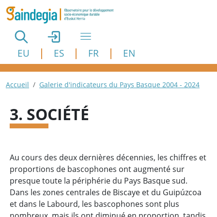
Aller au contenu principal
EU
ES
FR
EN
Fil d'Ariane
Accueil
Galerie d'indicateurs du Pays Basque 2004 - 2024
3. SOCIÉTÉ
Au cours des deux dernières décennies, les chiffres et
proportions de bascophones ont augmenté sur
presque toute la périphérie du Pays Basque sud.
Dans les zones centrales de Biscaye et du Guipúzcoa
et dans le Labourd, les bascophones sont plus
nombreux, mais ils ont diminué en proportion, tandis