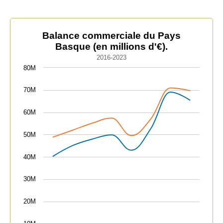
Balance commerciale du Pays Basque (en millions d'€).
Balance commerciale du Pays
Basque (en millions d'€).
Line chart with 3 lines.
2016-2023
2016-2023
80M
The chart has 1 X axis displaying categories.
The chart has 1 Y axis displaying values. Data ranges
70M
60M
50M
40M
30M
20M