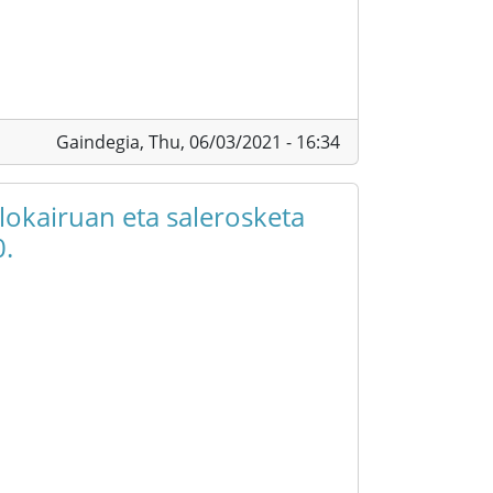
Gaindegia,
Thu, 06/03/2021 - 16:34
alokairuan eta salerosketa
0.