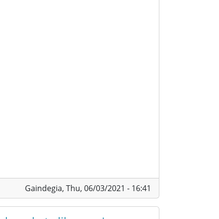
Gaindegia,
Thu, 06/03/2021 - 16:41
alerosketa librean. Ipar