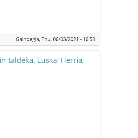
Gaindegia,
Thu, 06/03/2021 - 16:59
n-taldeka. Euskal Herria,