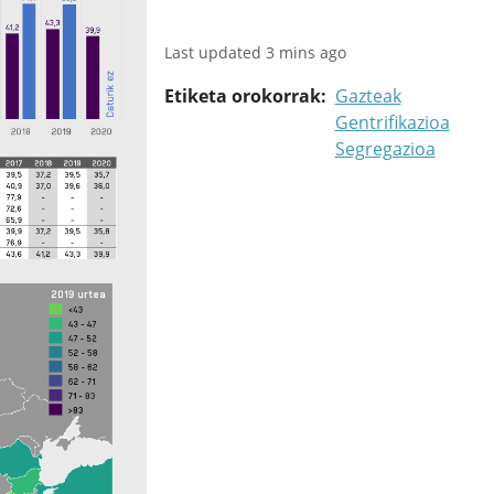
Last updated 3 mins ago
Etiketa orokorrak
Gazteak
Gentrifikazioa
Segregazioa