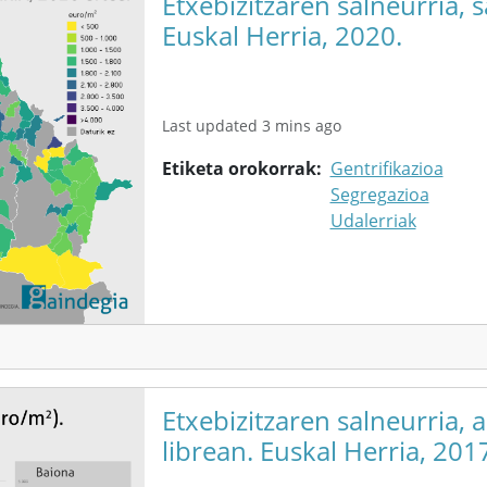
Euskal Herria, 2020.
Last updated 3 mins ago
Etiketa orokorrak
Gentrifikazioa
Segregazioa
Udalerriak
Etxebizitzaren salneurria, 
librean. Euskal Herria, 201
Last updated 3 mins ago