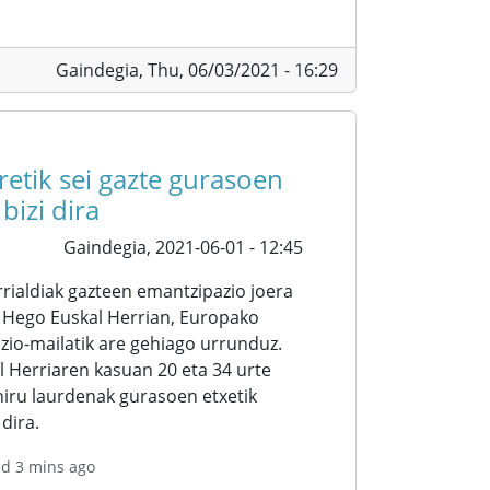
Gaindegia,
Thu, 06/03/2021 - 16:29
etik sei gazte gurasoen
bizi dira
Gaindegia,
2021-06-01 - 12:45
rialdiak gazteen emantzipazio joera
 Hego Euskal Herrian, Europako
io-mailatik are gehiago urrunduz.
l Herriaren kasuan 20 eta 34 urte
iru laurdenak gurasoen etxetik
dira.
ed 3 mins ago
rokorrak
Gazteak