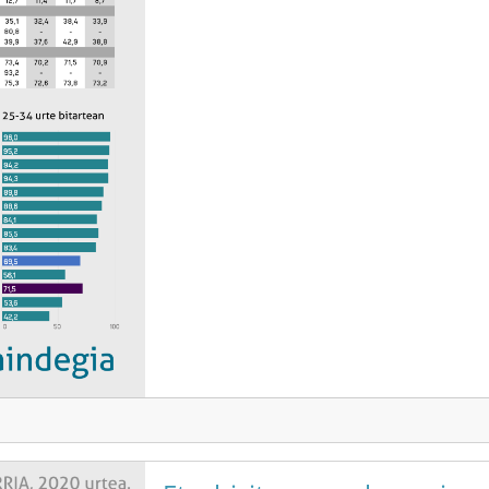
Etxebizitzaren salneurria, s