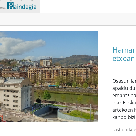
Hamarr
etxean 
Osasun lar
apaldu du
emantzipaz
Ipar Euska
artekoen h
kanpo bizi 
Last updat
Etiketa o