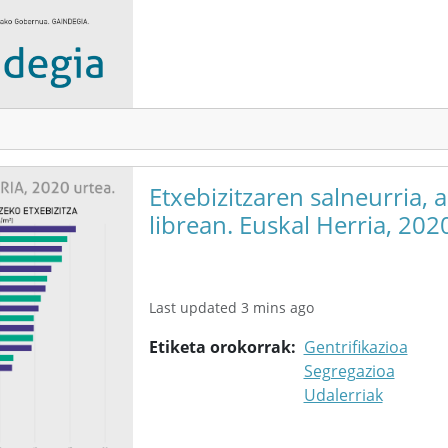
Etxebizitzaren salneurria, 
librean. Euskal Herria, 202
Last updated 3 mins ago
Etiketa orokorrak
Gentrifikazioa
Segregazioa
Udalerriak