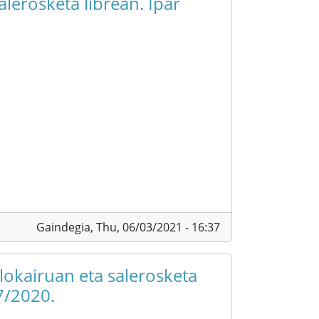
Gaindegia,
Thu, 06/03/2021 - 16:37
alokairuan eta salerosketa
7/2020.