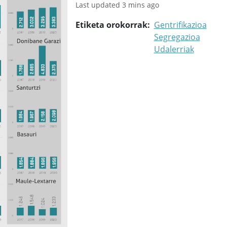
Etiketa orokorrak
Gentrifikazioa
Segregazioa
Udalerriak