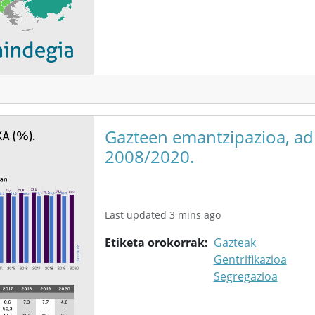
Gazteen emantzipazioa, adi
2008/2020.
Last updated 3 mins ago
Etiketa orokorrak
Gazteak
Gentrifikazioa
Segregazioa