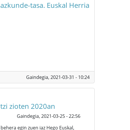
hazkunde-tasa. Euskal Herria
Gaindegia,
2021-03-31 - 10:24
utzi zioten 2020an
Gaindegia,
2021-03-25 - 22:56
behera egin zuen iaz Hego Euskal,