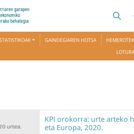
STATISTIKOAK
GAINDEGIAREN HOTSA
HEMEROTE
LOTUR
KPI orokorra: urte arteko 
eta Europa, 2020.