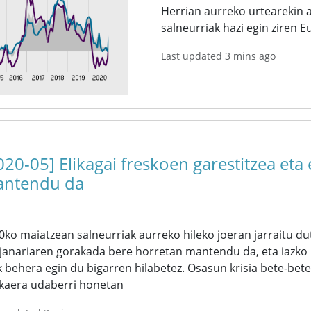
Herrian aurreko urtearekin al
salneurriak hazi egin ziren 
Last updated 3 mins ago
020-05] Elikagai freskoen garestitzea eta
ntendu da
0ko maiatzean salneurriak aurreko hileko joeran jarraitu d
 janariaren gorakada bere horretan mantendu da, eta iazko
k behera egin du bigarren hilabetez. Osasun krisia bete-bete
akaera udaberri honetan