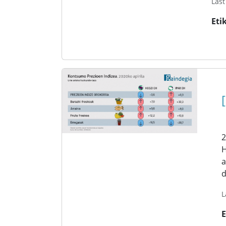
Last
Eti
2
H
a
d
L
E