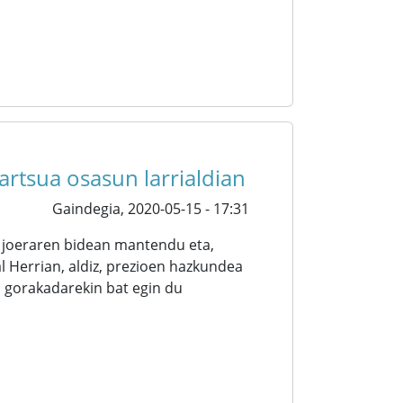
dartsua osasun larrialdian
Gaindegia,
2020-05-15 - 17:31
o joeraren bidean mantendu eta,
l Herrian, aldiz, prezioen hazkundea
o gorakadarekin bat egin du