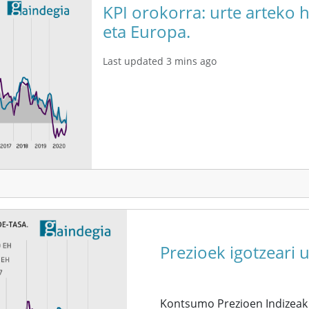
KPI orokorra: urte arteko 
eta Europa.
Last updated 3 mins ago
Prezioek igotzeari 
Kontsumo Prezioen Indizeak 