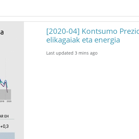
[2020-04] Kontsumo Prezio
elikagaiak eta energia
Last updated 3 mins ago