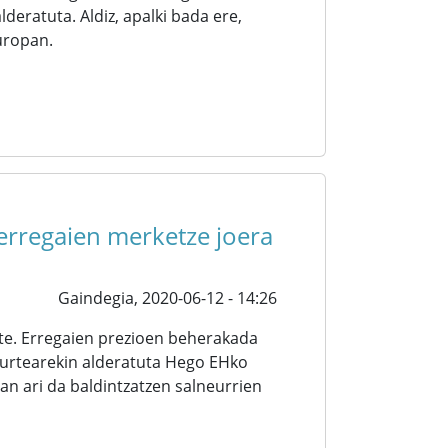
deratuta. Aldiz, apalki bada ere,
Europan.
 erregaien merketze joera
Gaindegia,
2020-06-12 - 14:26
ute. Erregaien prezioen beherakada
 urtearekin alderatuta Hego EHko
an ari da baldintzatzen salneurrien