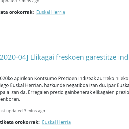
 updated 3 mins ago
keta orokorrak
Euskal Herria
[2020-04] Elikagai freskoen garestitze in
020ko apirilean Kontsumo Prezioen Indizeak aurreko hilek
ego Euskal Herrian, hazkunde negatiboa izan du. Ipar Euska
pala izan da. Erregaien prezio gainbeherak elikagaien prezi
enboran.
ast updated 3 mins ago
tiketa orokorrak
Euskal Herria