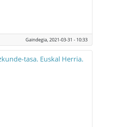
Gaindegia,
2021-03-31 - 10:33
zkunde-tasa. Euskal Herria.