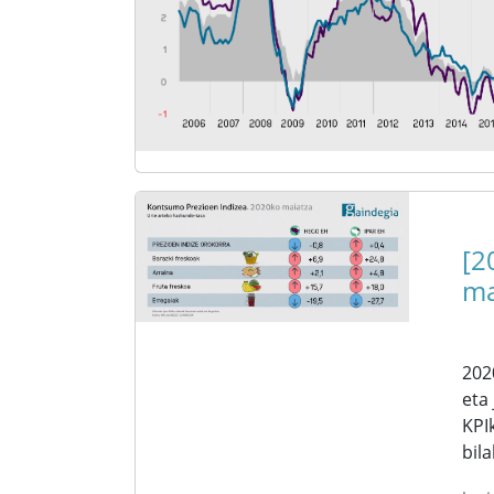
[2
ma
202
eta
KPI
bil