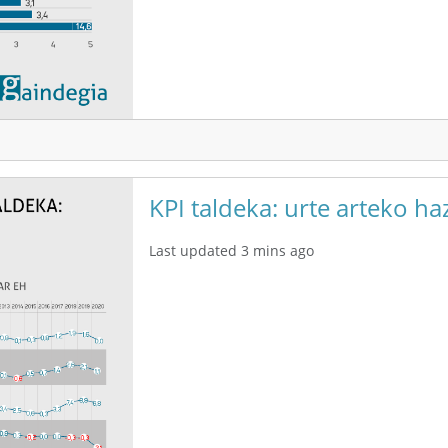
KPI taldeka: urte arteko ha
Last updated 3 mins ago