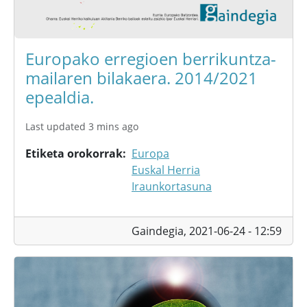
Europako erregioen berrikuntza-
mailaren bilakaera. 2014/2021
epealdia.
Last updated 3 mins ago
Etiketa orokorrak
Europa
Euskal Herria
Iraunkortasuna
Gaindegia,
2021-06-24 - 12:59