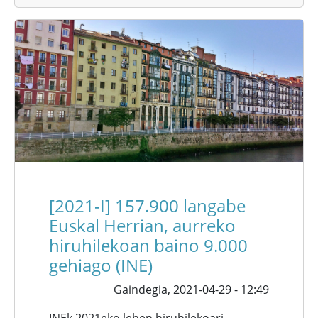
[2021-I] 157.900 langabe
Euskal Herrian, aurreko
hiruhilekoan baino 9.000
gehiago (INE)
Gaindegia,
2021-04-29 - 12:49
INEk 2021eko lehen hiruhilekoari