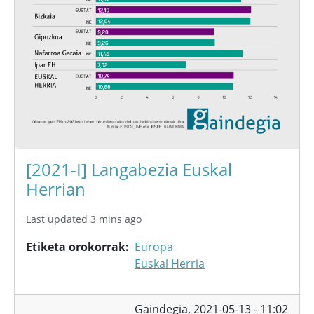
[2021-I] Langabezia Euskal
Herrian
Last updated 3 mins ago
Etiketa orokorrak
Europa
Euskal Herria
Gaindegia,
2021-05-13 - 11:02