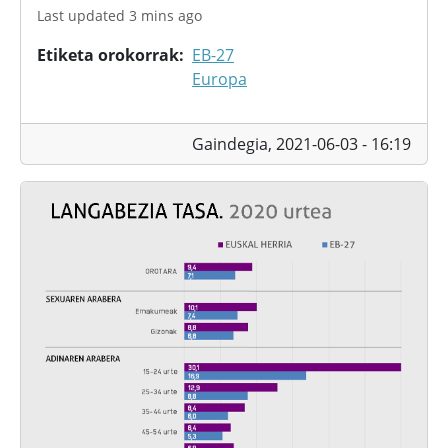
Last updated 3 mins ago
Etiketa orokorrak
EB-27
Europa
Gaindegia,
2021-06-03 - 16:19