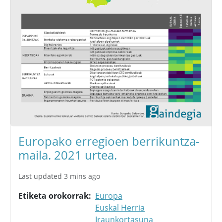
Europako erregioen berrikuntza-
maila. 2021 urtea.
Last updated 3 mins ago
Etiketa orokorrak
Europa
Euskal Herria
Iraunkortasuna