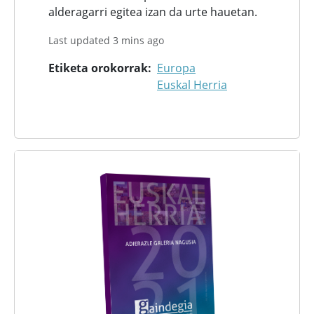
alderagarri egitea izan da urte hauetan.
Last updated 3 mins ago
Etiketa orokorrak
Europa
Euskal Herria