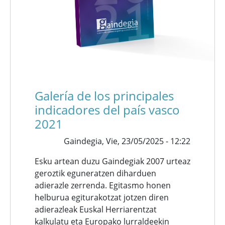
Galería de los principales
indicadores del país vasco
2021
Gaindegia,
Vie, 23/05/2025 - 12:22
Esku artean duzu Gaindegiak 2007 urteaz
geroztik eguneratzen diharduen
adierazle zerrenda. Egitasmo honen
helburua egiturakotzat jotzen diren
adierazleak Euskal Herriarentzat
kalkulatu eta Europako lurraldeekin