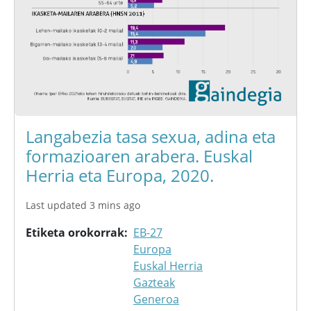
Langabezia tasa sexua, adina eta
formazioaren arabera. Euskal
Herria eta Europa, 2020.
Last updated 3 mins ago
Etiketa orokorrak
EB-27
Europa
Euskal Herria
Gazteak
Generoa