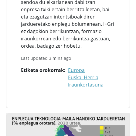
sendoa du elkarlanean dabiltzan
enpresa txiki-ertain berritzaileetan, bai
eta ezagutzan intentsiboak diren
jardueretako enplegu bolumenean. I+Gri
ez dagokion berrikuntzan, formazio
iraunkorrean edo berrikuntza-gastuan,
ordea, badago zer hobetu.
Last updated 3 mins ago
Etiketa orokorrak
Europa
Euskal Herria
Iraunkortasuna