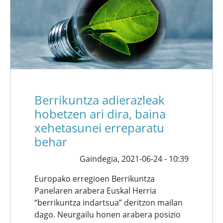
Berrikuntza adierazleak
hobetzen ari dira, baina
xehetasunei erreparatu
behar
Gaindegia,
2021-06-24 - 10:39
Europako erregioen Berrikuntza
Panelaren arabera Euskal Herria
“berrikuntza indartsua” deritzon mailan
dago. Neurgailu honen arabera posizio