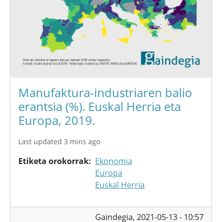
Manufaktura-industriaren balio
erantsia (%). Euskal Herria eta
Europa, 2019.
Last updated 3 mins ago
Etiketa orokorrak
Ekonomia
Europa
Euskal Herria
Gaindegia,
2021-05-13 - 10:57