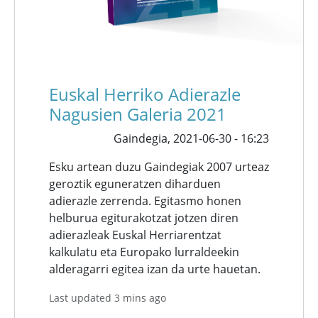
Euskal Herriko Adierazle
Nagusien Galeria 2021
Gaindegia,
2021-06-30 - 16:23
Esku artean duzu Gaindegiak 2007 urteaz
geroztik eguneratzen diharduen
adierazle zerrenda. Egitasmo honen
helburua egiturakotzat jotzen diren
adierazleak Euskal Herriarentzat
kalkulatu eta Europako lurraldeekin
alderagarri egitea izan da urte hauetan.
Last updated 3 mins ago