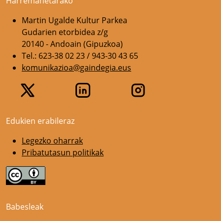
Harremanetarako
Martin Ugalde Kultur Parkea
Gudarien etorbidea z/g
20140 - Andoain (Gipuzkoa)
Tel.: 623-38 02 23 / 943-30 43 65
komunikazioa@gaindegia.eus
Edukien erabileraz
Legezko oharrak
Pribatutasun politikak
Babesleak