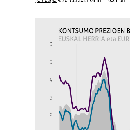
gaindegia
·k sortua
2021-03-31 - 10:24
·an