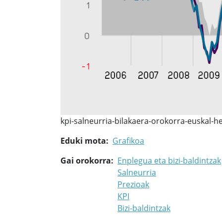
kpi-salneurria-bilakaera-orokorra-euskal-he
Eduki mota
Grafikoa
Gai orokorra
Enplegua eta bizi-baldintzak
Salneurria
Prezioak
KPI
Bizi-baldintzak