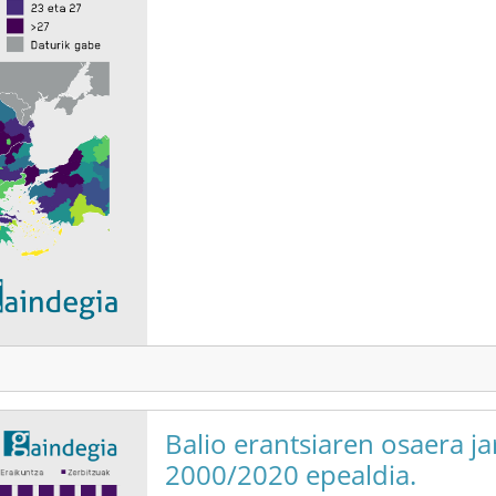
Balio erantsiaren osaera j
2000/2020 epealdia.