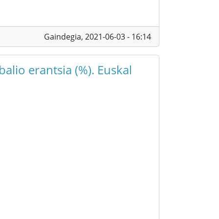
Gaindegia,
2021-06-03 - 16:14
alio erantsia (%). Euskal