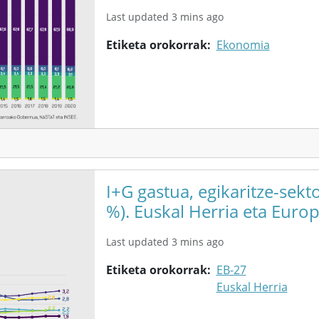
Last updated 3 mins ago
Etiketa orokorrak
Ekonomia
I+G gastua, egikaritze-sek
%). Euskal Herria eta Europ
Last updated 3 mins ago
Etiketa orokorrak
EB-27
Euskal Herria