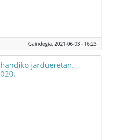
Gaindegia,
2021-06-03 - 16:23
 handiko jardueretan.
2020.