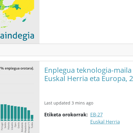
Enplegua teknologia-maila
Euskal Herria eta Europa, 
Last updated 3 mins ago
Etiketa orokorrak
EB-27
Euskal Herria