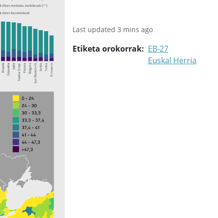
Last updated 3 mins ago
Etiketa orokorrak
EB-27
Euskal Herria