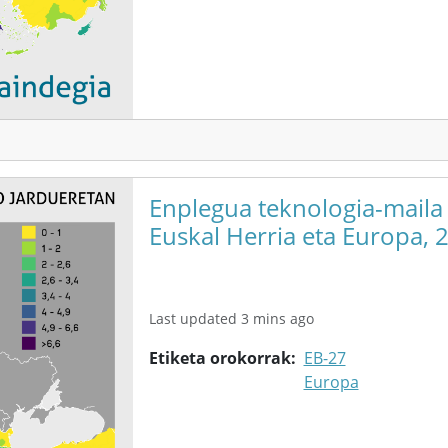
Enplegua teknologia-maila
Euskal Herria eta Europa, 
Last updated 3 mins ago
Etiketa orokorrak
EB-27
Europa