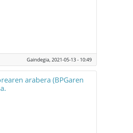
Gaindegia,
2021-05-13 - 10:49
torearen arabera (BPGaren
a.