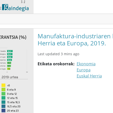
Manufaktura-industriaren b
Herria eta Europa, 2019.
Last updated 3 mins ago
Etiketa orokorrak
Ekonomia
Europa
Euskal Herria