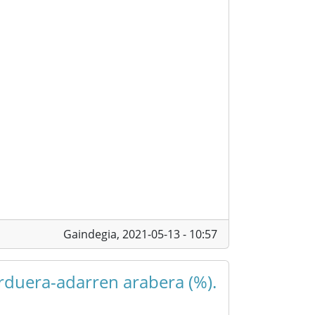
Gaindegia,
2021-05-13 - 10:57
arduera-adarren arabera (%).