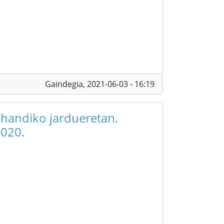
Gaindegia,
2021-06-03 - 16:19
 handiko jardueretan.
2020.