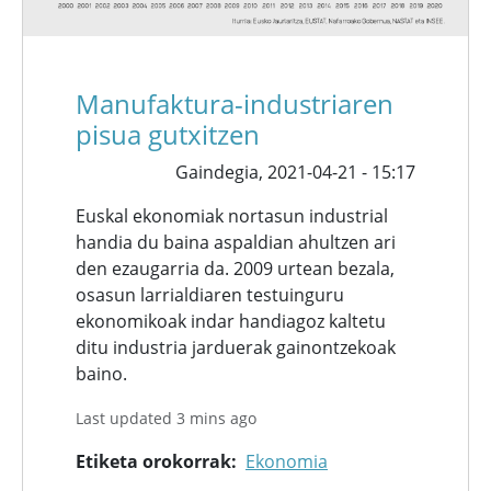
Manufaktura-industriaren
pisua gutxitzen
Gaindegia,
2021-04-21 - 15:17
Euskal ekonomiak nortasun industrial
handia du baina aspaldian ahultzen ari
den ezaugarria da. 2009 urtean bezala,
osasun larrialdiaren testuinguru
ekonomikoak indar handiagoz kaltetu
ditu industria jarduerak gainontzekoak
baino.
Last updated 3 mins ago
Etiketa orokorrak
Ekonomia