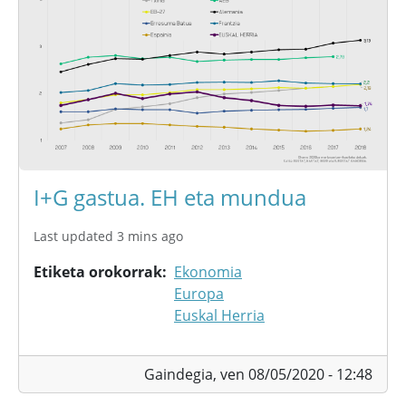
I+G gastua. EH eta mundua
Last updated 3 mins ago
Etiketa orokorrak
Ekonomia
Europa
Euskal Herria
Gaindegia,
ven 08/05/2020 - 12:48