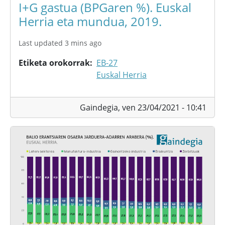
I+G gastua (BPGaren %). Euskal
Herria eta mundua, 2019.
Last updated 3 mins ago
Etiketa orokorrak
EB-27
Euskal Herria
Gaindegia,
ven 23/04/2021 - 10:41