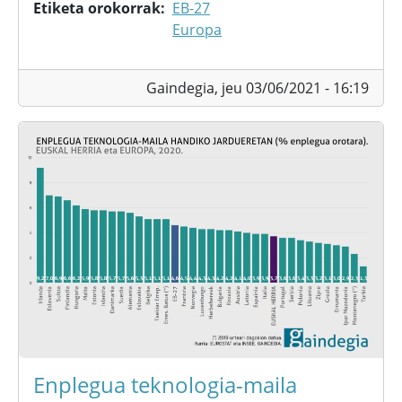
Etiketa orokorrak
EB-27
Europa
Gaindegia,
jeu 03/06/2021 - 16:19
Enplegua teknologia-maila