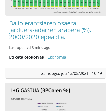
Balio erantsiaren osaera
jarduera-adarren arabera (%).
2000/2020 epealdia.
Last updated 3 mins ago
Etiketa orokorrak
Ekonomia
Gaindegia,
jeu 13/05/2021 - 10:49