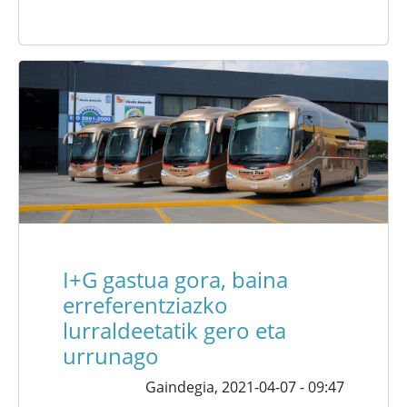
I+G gastua gora, baina
erreferentziazko
lurraldeetatik gero eta
urrunago
Gaindegia,
2021-04-07 - 09:47