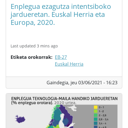
Enplegua ezagutza intentsiboko
jardueretan. Euskal Herria eta
Europa, 2020.
Last updated 3 mins ago
Etiketa orokorrak
EB-27
Euskal Herria
Gaindegia,
jeu 03/06/2021 - 16:23