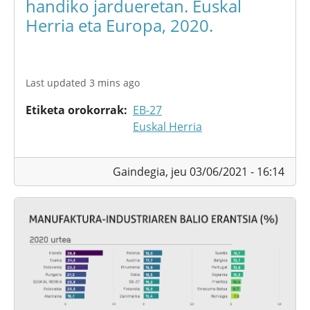
handiko jardueretan. Euskal
Herria eta Europa, 2020.
Last updated 3 mins ago
Etiketa orokorrak
EB-27
Euskal Herria
Gaindegia,
jeu 03/06/2021 - 16:14