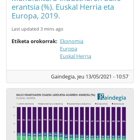
erantsia (%). Euskal Herria eta
Europa, 2019.
Last updated 3 mins ago
Etiketa orokorrak
Ekonomia
Europa
Euskal Herria
Gaindegia,
jeu 13/05/2021 - 10:57