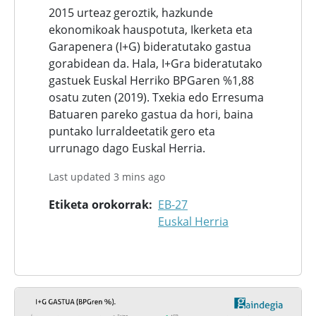
2015 urteaz geroztik, hazkunde
ekonomikoak hauspotuta, Ikerketa eta
Garapenera (I+G) bideratutako gastua
gorabidean da. Hala, I+Gra bideratutako
gastuek Euskal Herriko BPGaren %1,88
osatu zuten (2019). Txekia edo Erresuma
Batuaren pareko gastua da hori, baina
puntako lurraldeetatik gero eta
urrunago dago Euskal Herria.
Last updated 3 mins ago
Etiketa orokorrak
EB-27
Euskal Herria