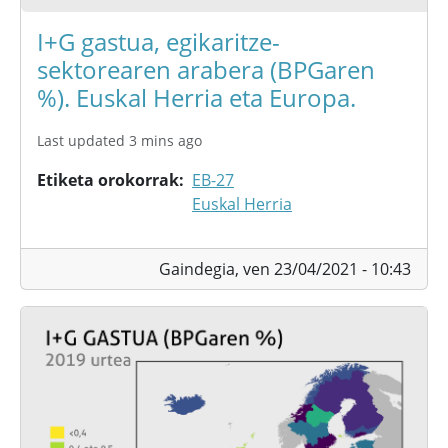
I+G gastua, egikaritze-
sektorearen arabera (BPGaren
%). Euskal Herria eta Europa.
Last updated 3 mins ago
Etiketa orokorrak
EB-27
Euskal Herria
Gaindegia,
ven 23/04/2021 - 10:43