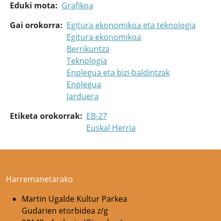
Eduki mota
Grafikoa
Gai orokorra
Egitura ekonomikoa eta teknologia
Egitura ekonomikoa
Berrikuntza
Teknologia
Enplegua eta bizi-baldintzak
Enplegua
Jarduera
Etiketa orokorrak
EB-27
Euskal Herria
Harremanetarako
Martin Ugalde Kultur Parkea
Gudarien etorbidea z/g