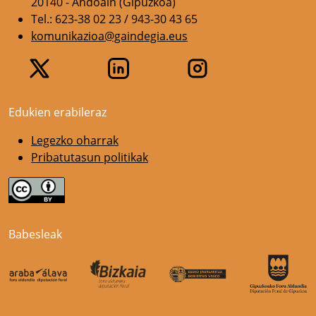
20140 - Andoain (Gipuzkoa)
Tel.: 623-38 02 23 / 943-30 43 65
komunikazioa@gaindegia.eus
Edukien erabileraz
Legezko oharrak
Pribatutasun politikak
Babesleak