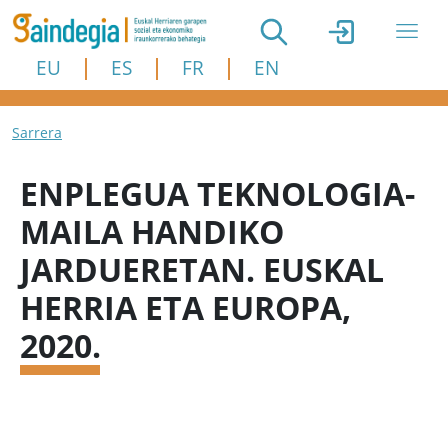
Skip to main content
EU
ES
FR
EN
Breadcrumb
Sarrera
ENPLEGUA TEKNOLOGIA-
MAILA HANDIKO
JARDUERETAN. EUSKAL
HERRIA ETA EUROPA,
2020.