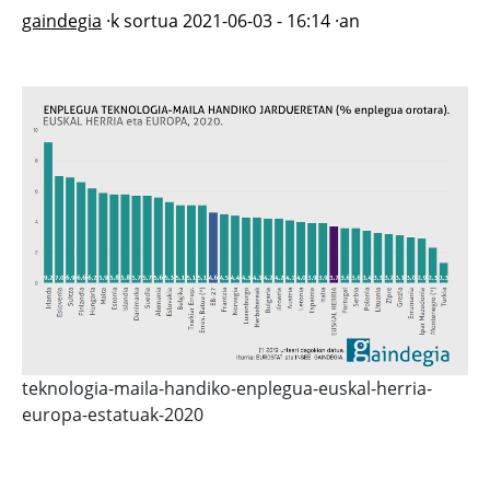
gaindegia
·k sortua
2021-06-03 - 16:14
·an
teknologia-maila-handiko-enplegua-euskal-herria-
europa-estatuak-2020