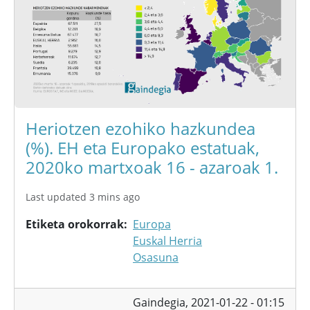
Heriotzen ezohiko hazkundea
(%). EH eta Europako estatuak,
2020ko martxoak 16 - azaroak 1.
Last updated 3 mins ago
Etiketa orokorrak
Europa
Euskal Herria
Osasuna
Gaindegia,
2021-01-22 - 01:15