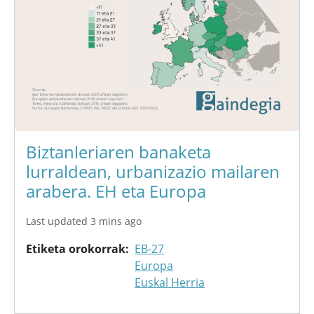
Biztanleriaren banaketa
lurraldean, urbanizazio mailaren
arabera. EH eta Europa
Last updated 3 mins ago
Etiketa orokorrak
EB-27
Europa
Euskal Herria