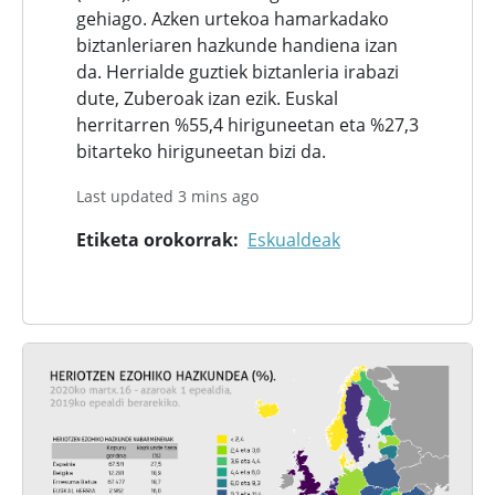
gehiago. Azken urtekoa hamarkadako
biztanleriaren hazkunde handiena izan
da. Herrialde guztiek biztanleria irabazi
dute, Zuberoak izan ezik. Euskal
herritarren %55,4 hiriguneetan eta %27,3
bitarteko hiriguneetan bizi da.
Last updated 3 mins ago
Etiketa orokorrak
Eskualdeak