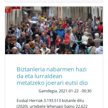
Biztanleria nabarmen hazi
da eta lurraldean
metatzeko joerari eutsi dio
Gaindegia,
2021-01-22 - 00:30
Euskal Herriak 3.193.513 biztanle ditu
(2020), urtebete lehenago baino 22.622