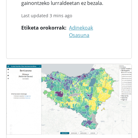
gainontzeko lurraldeetan ez bezala.
Last updated 3 mins ago
Etiketa orokorrak
Adinekoak
Osasuna