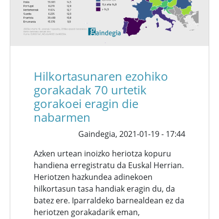
Hilkortasunaren ezohiko
gorakadak 70 urtetik
gorakoei eragin die
nabarmen
Gaindegia,
2021-01-19 - 17:44
Azken urtean inoizko heriotza kopuru
handiena erregistratu da Euskal Herrian.
Heriotzen hazkundea adinekoen
hilkortasun tasa handiak eragin du, da
batez ere. Iparraldeko barnealdean ez da
heriotzen gorakadarik eman,