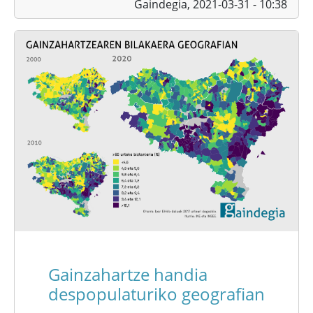
Gaindegia,
2021-03-31 - 10:38
Gainzahartze handia
despopulaturiko geografian