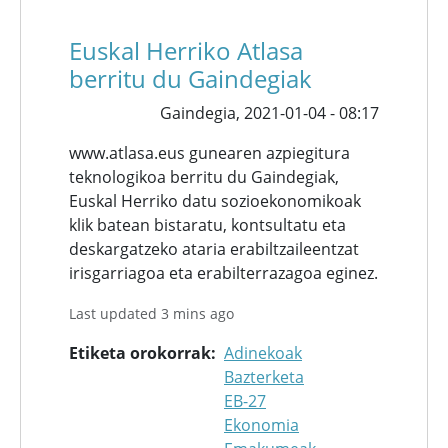
Euskal Herriko Atlasa
berritu du Gaindegiak
Gaindegia,
2021-01-04 - 08:17
www.atlasa.eus gunearen azpiegitura
teknologikoa berritu du Gaindegiak,
Euskal Herriko datu sozioekonomikoak
klik batean bistaratu, kontsultatu eta
deskargatzeko ataria erabiltzaileentzat
irisgarriagoa eta erabilterrazagoa eginez.
Last updated 3 mins ago
Etiketa orokorrak
Adinekoak
Bazterketa
EB-27
Ekonomia