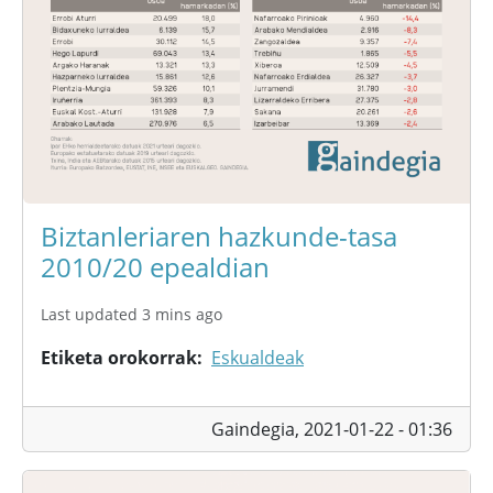
Biztanleriaren hazkunde-tasa
2010/20 epealdian
Last updated 3 mins ago
Etiketa orokorrak
Eskualdeak
Gaindegia,
2021-01-22 - 01:36