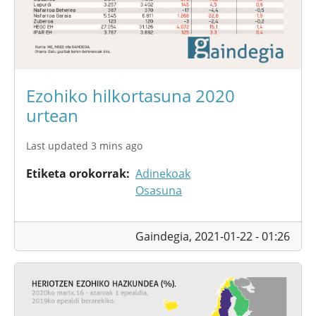
Ezohiko hilkortasuna 2020
urtean
Last updated 3 mins ago
Etiketa orokorrak
Adinekoak
Osasuna
Gaindegia,
2021-01-22 - 01:26