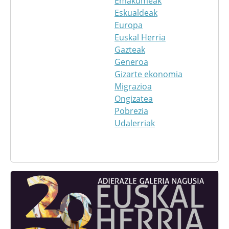
Emakumeak
Eskualdeak
Europa
Euskal Herria
Gazteak
Generoa
Gizarte ekonomia
Migrazioa
Ongizatea
Pobrezia
Udalerriak