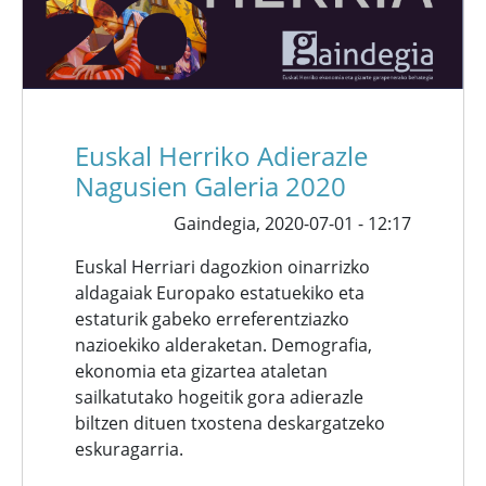
Euskal Herriko Adierazle
Nagusien Galeria 2020
Gaindegia,
2020-07-01 - 12:17
Euskal Herriari dagozkion oinarrizko
aldagaiak Europako estatuekiko eta
estaturik gabeko erreferentziazko
nazioekiko alderaketan. Demografia,
ekonomia eta gizartea ataletan
sailkatutako hogeitik gora adierazle
biltzen dituen txostena deskargatzeko
eskuragarria.