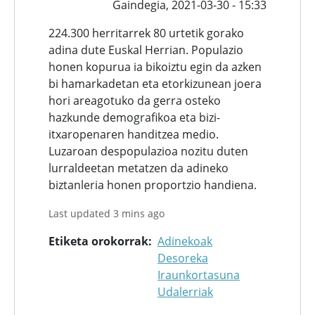
Gaindegia,
2021-03-30 - 15:33
224.300 herritarrek 80 urtetik gorako
adina dute Euskal Herrian. Populazio
honen kopurua ia bikoiztu egin da azken
bi hamarkadetan eta etorkizunean joera
hori areagotuko da gerra osteko
hazkunde demografikoa eta bizi-
itxaropenaren handitzea medio.
Luzaroan despopulazioa nozitu duten
lurraldeetan metatzen da adineko
biztanleria honen proportzio handiena.
Last updated 3 mins ago
Etiketa orokorrak
Adinekoak
Desoreka
Iraunkortasuna
Udalerriak