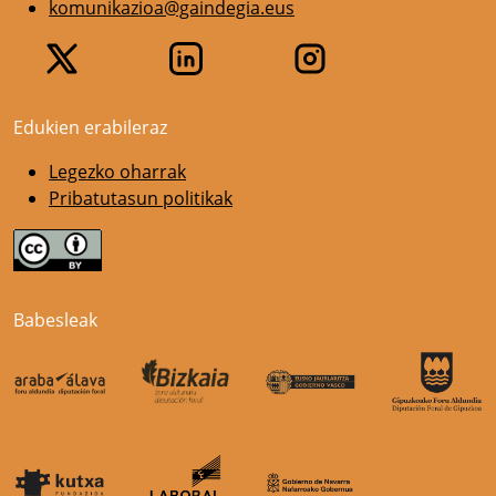
komunikazioa@gaindegia.eus
Edukien erabileraz
Legezko oharrak
Pribatutasun politikak
Babesleak