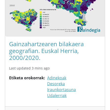
Gainzahartzearen bilakaera
geografian. Euskal Herria,
2000/2020.
Last updated 3 mins ago
Etiketa orokorrak
Adinekoak
Desoreka
Iraunkortasuna
Udalerriak