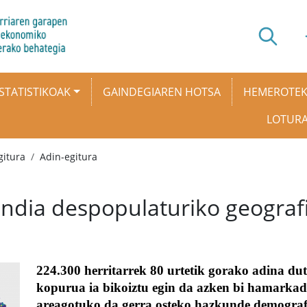
STATISTIKOAK
GAINDEGIAREN HOTSA
HEMEROTE
LOTUR
gitura
Adin-egitura
ndia despopulaturiko geograf
224.300 herritarrek 80 urtetik gorako adina du
kopurua ia bikoiztu egin da azken bi hamarkade
areagotuko da gerra osteko hazkunde demografi