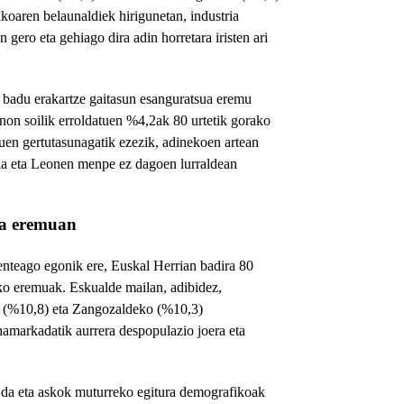
oaren belaunaldiek hirigunetan, industria
 gero eta gehiago dira adin horretara iristen ari
 badu erakartze gaitasun esanguratsua eremu
non soilik erroldatuen %4,2ak 80 urtetik gorako
zuen gertutasunagatik ezezik, adinekoen artean
ela eta Leonen menpe ez dagoen lurraldean
da eremuan
nteago egonik ere, Euskal Herrian badira 80
ako eremuak. Eskualde mailan, adibidez,
o (%10,8) eta Zangozaldeko (%10,3)
amarkadatik aurrera despopulazio joera eta
a da eta askok muturreko egitura demografikoak