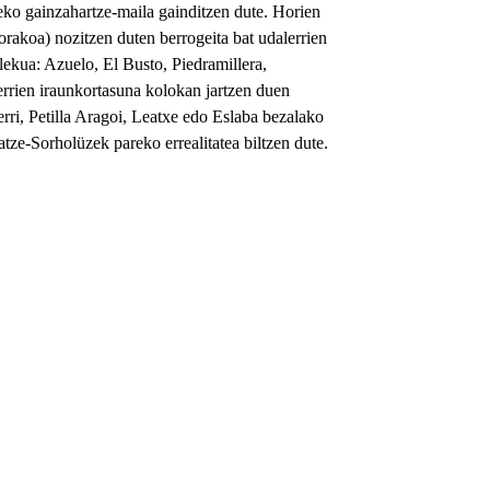
eko gainzahartze-maila gainditzen dute. Horien
rakoa) nozitzen duten berrogeita bat udalerrien
ekua: Azuelo, El Busto, Piedramillera,
rrien iraunkortasuna kolokan jartzen duen
erri, Petilla Aragoi, Leatxe edo Eslaba bezalako
ze-Sorholüzek pareko errealitatea biltzen dute.