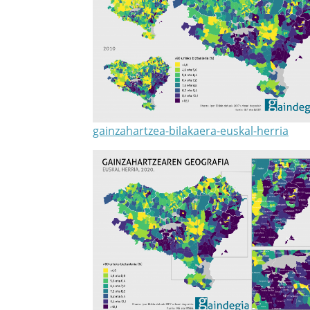
gainzahartzea-bilakaera-euskal-herria