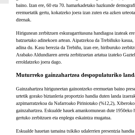
baino. Izan ere, 60 eta 70. hamarkadetako hazkunde demografik
eremuetatik gertu, kokatzeko joera izan zuten eta azken urteotan
direnak.
Hirigunean zerbitzuen eskuragarritasuna handiagoa izateak ere
batzuetako adinekoen artean. Aipatzekoa da Trebiñuko kasua, 
adina du. Kasu berezia da Trebiñu, izan ere, hiriburuko zerbit
Arabako Aldundiaren arreta zerbitzuetan artatua izateko Gazt
erroldatzeko joera dago.
Muturreko gainzahartzea despopulaturiko lan
Gainzahartzea hiriguneetan gainontzeko eremuetan baino prese
urtetik gorako biztanleria proportzio handia duten landa izaer
azpimarratzekoa da Nafarroako Piriniotako (%12,2), Xiberok
gainzahartzea. Eskualde hauek
amankomunean dute
1950eko h
gertuko zerbitzuen eta enplegu eskaintza mugatua.
Eskualde hauetan tamaina txikiko udalerrien presentzia handi