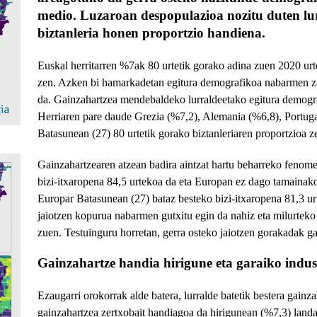
medio. Luzaroan despopulazioa nozitu duten lu
biztanleria honen proportzio handiena.
Euskal herritarren %7ak 80 urtetik gorako adina zuen 2020 urt
zen. Azken bi hamarkadetan egitura demografikoa nabarmen zah
da. Gainzahartzea mendebaldeko lurraldeetako egitura demogra
Herriaren pare daude Grezia (%7,2), Alemania (%6,8), Portuga
Batasunean (27) 80 urtetik gorako biztanleriaren proportzioa z
Gainzahartzearen atzean badira aintzat hartu beharreko fenom
bizi-itxaropena 84,5 urtekoa da eta Europan ez dago tamainako
Europar Batasunean (27) bataz besteko bizi-itxaropena 81,3 u
jaiotzen kopurua nabarmen gutxitu egin da nahiz eta milurteko 
zuen. Testuinguru horretan, gerra osteko jaiotzen gorakadak g
Gainzahartze handia hirigune eta garaiko indus
Ezaugarri orokorrak alde batera, lurralde batetik bestera gainz
gainzahartzea zertxobait handiagoa da hirigunean (%7,3) land