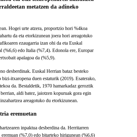
rraldeetan metatzen da adineko
ean. Hogei urte atzera, proportzio hori %4koa
artu da eta etorkizunean joera hori areagotuko
fikoaren ezaugarria izan ohi da eta Euskal
l (%6,6) edo Italia (%7,4). Edonola ere, Europar
ertxobait apalagoa da (%5,9).
eno desberdinak. Euskal Herrian bataz besteko
 bizi-itxaropena duen estaturik (2019). Esaterako,
rtekoa da. Bestaldetik, 1970 hamarkadaz geroztik
berrian, aldi batez, jaiotzen kopuruak gora egin
ainzahartzea areagotuko du etorkizunean.
tria eremuetan
ahartzearen inpaktua desberdina da. Herritarren
a eremuan (%7,0) edo bitarteko hirigunean (%6,6)