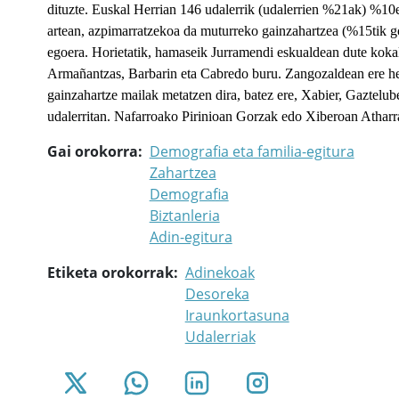
dituzte. Euskal Herrian 146 udalerrik (udalerrien %21ak) %10
artean, azpimarratzekoa da muturreko gainzahartzea (%15tik go
egoera. Horietatik, hamaseik Jurramendi eskualdean dute kokal
Armañantzas, Barbarin eta Cabredo buru. Zangozaldean ere he
gainzahartze mailak metatzen dira, batez ere, Xabier, Gaztelub
udalerritan. Nafarroako Pirinioan Gorzak edo Xiberoan Atharrat
Gai orokorra
Demografia eta familia-egitura
Zahartzea
Demografia
Biztanleria
Adin-egitura
Etiketa orokorrak
Adinekoak
Desoreka
Iraunkortasuna
Udalerriak