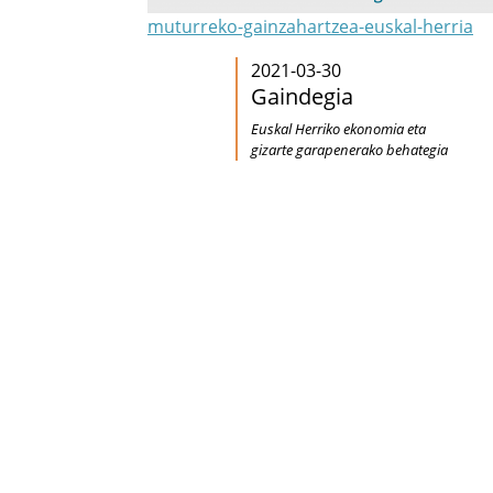
muturreko-gainzahartzea-euskal-herria
2021-03-30
Gaindegia
Euskal Herriko ekonomia eta
gizarte garapenerako behategia