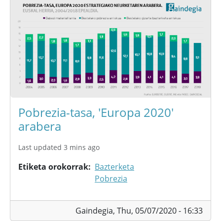
Pobrezia-tasa, 'Europa 2020'
arabera
Last updated 3 mins ago
Etiketa orokorrak
Bazterketa
Pobrezia
Gaindegia,
Thu, 05/07/2020 - 16:33