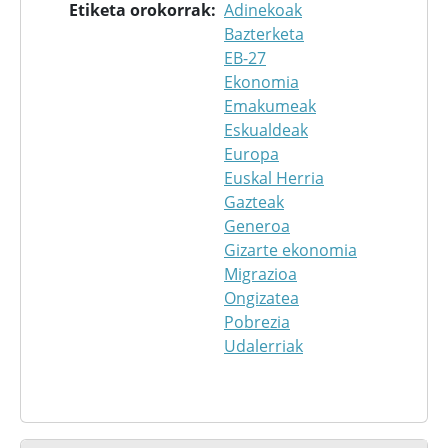
Etiketa orokorrak
Adinekoak
Bazterketa
EB-27
Ekonomia
Emakumeak
Eskualdeak
Europa
Euskal Herria
Gazteak
Generoa
Gizarte ekonomia
Migrazioa
Ongizatea
Pobrezia
Udalerriak