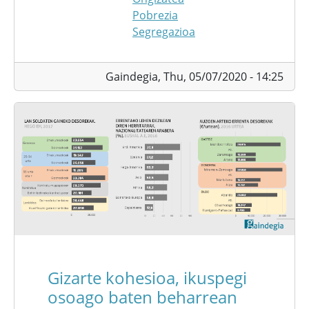
Pobrezia
Segregazioa
Gaindegia,
Thu, 05/07/2020 - 14:25
Gizarte kohesioa, ikuspegi
osoago baten beharrean