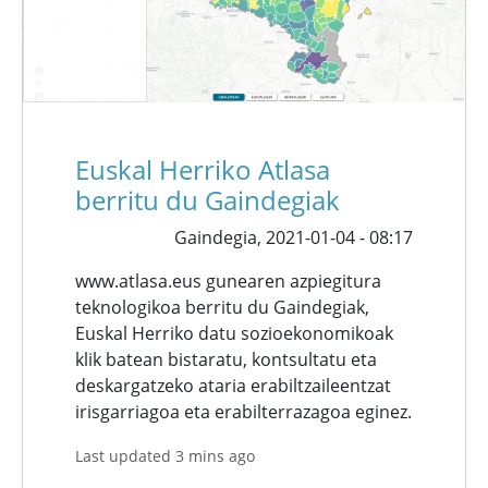
Euskal Herriko Atlasa
berritu du Gaindegiak
Gaindegia,
2021-01-04 - 08:17
www.atlasa.eus gunearen azpiegitura
teknologikoa berritu du Gaindegiak,
Euskal Herriko datu sozioekonomikoak
klik batean bistaratu, kontsultatu eta
deskargatzeko ataria erabiltzaileentzat
irisgarriagoa eta erabilterrazagoa eginez.
Last updated 3 mins ago