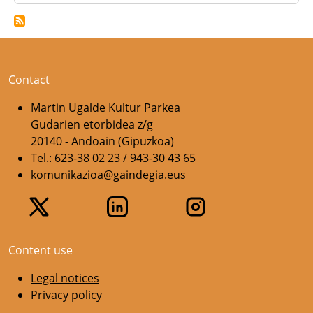
Contact
Martin Ugalde Kultur Parkea
Gudarien etorbidea z/g
20140 - Andoain (Gipuzkoa)
Tel.: 623-38 02 23 / 943-30 43 65
komunikazioa@gaindegia.eus
Content use
Legal notices
Privacy policy