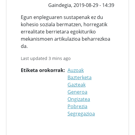
Gaindegia,
2019-08-29 - 14:39
Egun enpleguaren sustapenak ez du
kohesio soziala bermatzen, horregatik
errealitate berrietara egokituriko
mekanismoen artikulazioa beharrezkoa
da.
Last updated 3 mins ago
Etiketa orokorrak
Auzoak
Bazterketa
Gazteak
Generoa
Ongizatea
Pobrezia
Segregazioa