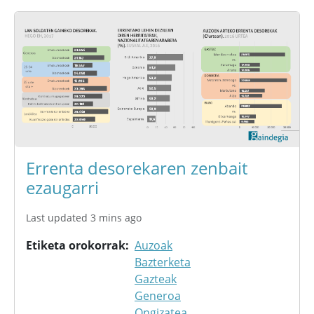
Errenta desorekaren zenbait
ezaugarri
Last updated 3 mins ago
Etiketa orokorrak
Auzoak
Bazterketa
Gazteak
Generoa
Ongizatea