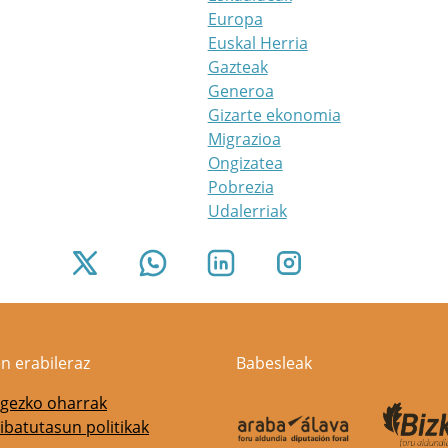
Europa
Euskal Herria
Gazteak
Generoa
Gizarte ekonomia
Migrazioa
Ongizatea
Pobrezia
Udalerriak
n erabileraz
Babesleak
gezko oharrak
ibatutasun politikak