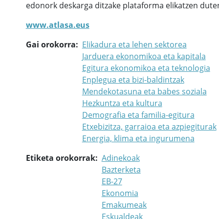
edonork deskarga ditzake plataforma elikatzen duten
www.atlasa.eus
Gai orokorra
Elikadura eta lehen sektorea
Jarduera ekonomikoa eta kapitala
Egitura ekonomikoa eta teknologia
Enplegua eta bizi-baldintzak
Mendekotasuna eta babes soziala
Hezkuntza eta kultura
Demografia eta familia-egitura
Etxebizitza, garraioa eta azpiegiturak
Energia, klima eta ingurumena
Etiketa orokorrak
Adinekoak
Bazterketa
EB-27
Ekonomia
Emakumeak
Eskualdeak