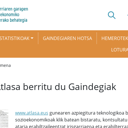
STATISTIKOAK
GAINDEGIAREN HOTSA
HEMEROTE
LOTUR
rumena
tlasa berritu du Gaindegiak
www.atlasa.eus
gunearen azpiegitura teknologikoa b
sozioekonomikoak klik batean bistaratu, kontsultatu
ataria erabiltzaileentzat irisgarriagoa eta erabilterr