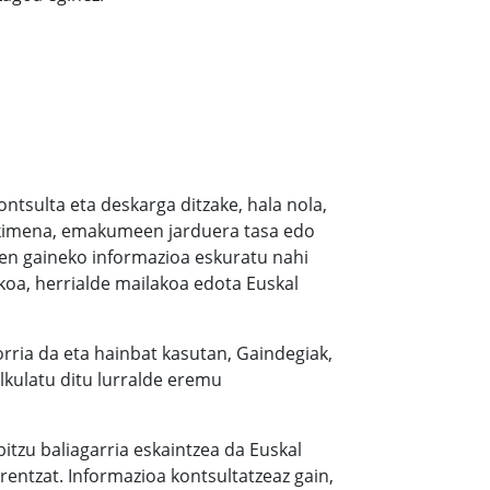
ontsulta eta deskarga ditzake, hala nola,
a ekimena, emakumeen jarduera tasa edo
ren gaineko informazioa eskuratu nahi
koa, herrialde mailakoa edota Euskal
atorria da eta hainbat kasutan, Gaindegiak,
lkulatu ditu lurralde eremu
itzu baliagarria eskaintzea da Euskal
entzat. Informazioa kontsultatzeaz gain,