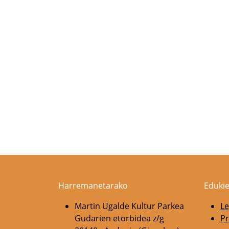
Harremanetarako
Edukie
Martin Ugalde Kultur Parkea
Le
Gudarien etorbidea z/g
Pr