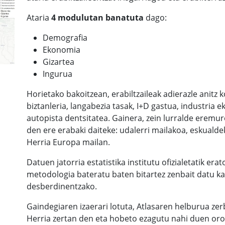
Ataria
4 modulutan banatuta
dago:
Demografia
Ekonomia
Gizartea
Ingurua
Horietako bakoitzean, erabiltzaileak adierazle anitz k
biztanleria, langabezia tasak, I+D gastua, industri
autopista dentsitatea. Gainera, zein lurralde eremu
den ere erabaki daiteke: udalerri mailakoa, eskualde
Herria Europa mailan.
Datuen jatorria estatistika institutu ofizialetatik er
metodologia bateratu baten bitartez zenbait datu ka
desberdinentzako.
Gaindegiaren izaerari lotuta, Atlasaren helburua zerb
Herria zertan den eta hobeto ezagutu nahi duen oror