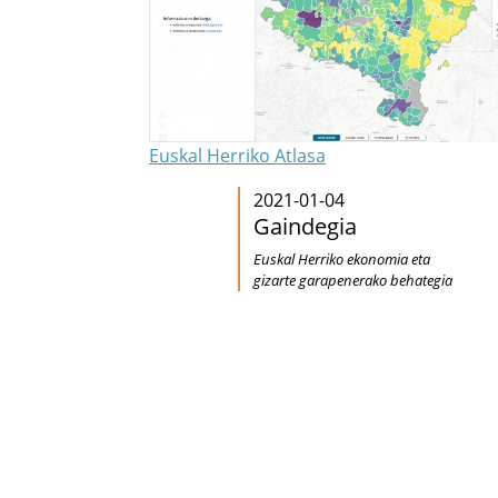
Euskal Herriko Atlasa
2021-01-04
Gaindegia
Euskal Herriko ekonomia eta
gizarte garapenerako behategia