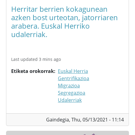
Herritar berrien kokagunean
azken bost urteotan, jatorriaren
arabera. Euskal Herriko
udalerriak.
Last updated 3 mins ago
Etiketa orokorrak
Euskal Herria
Gentrifikazioa
Migrazioa
Segregazioa
Udalerriak
Gaindegia,
Thu, 05/13/2021 - 11:14