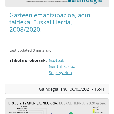
Gazteen emantzipazioa, adin-
taldeka. Euskal Herria,
2008/2020.
Last updated 3 mins ago
Etiketa orokorrak
Gazteak
Gentrifikazioa
Segregazioa
Gaindegia,
Thu, 06/03/2021 - 16:41