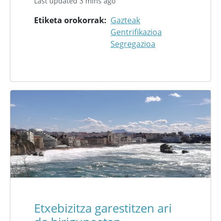
Last updated 3 mins ago
Etiketa orokorrak
Gazteak
Gentrifikazioa
Segregazioa
Etxebizitza garestitzen ari