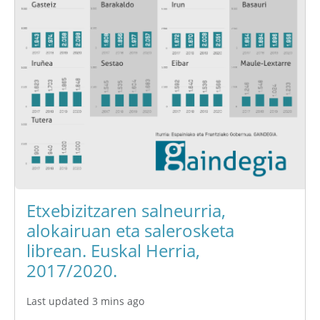
Etxebizitzaren salneurria,
alokairuan eta salerosketa
librean. Euskal Herria,
2017/2020.
Last updated 3 mins ago