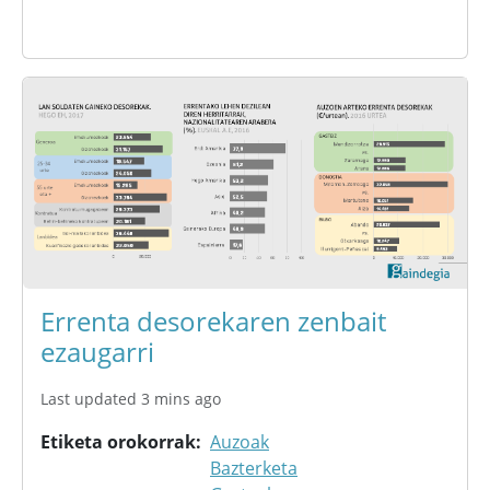
Errenta desorekaren zenbait
ezaugarri
Last updated 3 mins ago
Etiketa orokorrak
Auzoak
Bazterketa