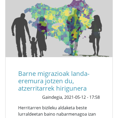
Barne migrazioak landa-
eremura jotzen du,
atzerritarrek hirigunera
Gaindegia,
2021-05-12 - 17:58
Herritarren bizileku aldaketa beste
lurraldeetan baino nabarmenagoa izan