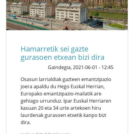
Hamarretik sei gazte
gurasoen etxean bizi dira
Gaindegia,
2021-06-01 - 12:45
Osasun larrialdiak gazteen emantzipazio
joera apaldu du Hego Euskal Herrian,
Europako emantzipazio-mailatik are
gehiago urrunduz. Ipar Euskal Herriaren
kasuan 20 eta 34 urte artekoen hiru
laurdenak gurasoen etxetik kanpo bizi
dira.