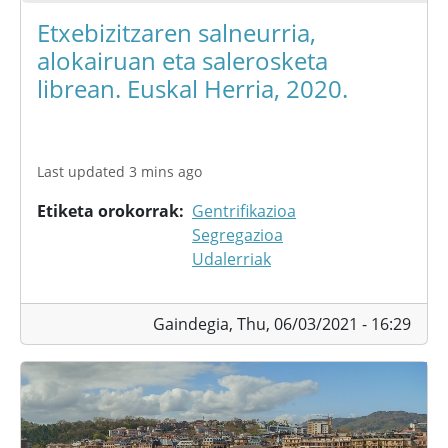
Etxebizitzaren salneurria,
alokairuan eta salerosketa
librean. Euskal Herria, 2020.
Last updated 3 mins ago
Etiketa orokorrak
Gentrifikazioa
Segregazioa
Udalerriak
Gaindegia,
Thu, 06/03/2021 - 16:29