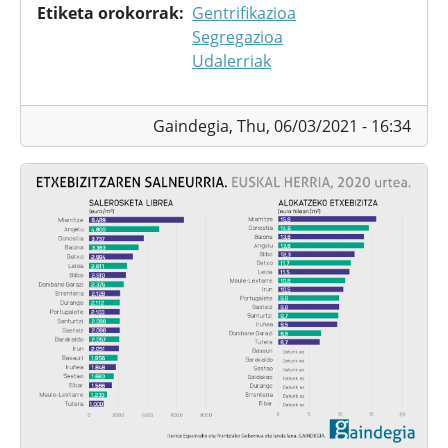
Etiketa orokorrak
Gentrifikazioa
Segregazioa
Udalerriak
Gaindegia,
Thu, 06/03/2021 - 16:34