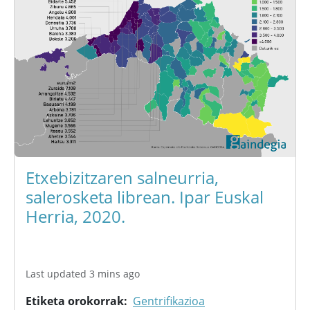
Etxebizitzaren salneurria,
salerosketa librean. Ipar Euskal
Herria, 2020.
Last updated 3 mins ago
Etiketa orokorrak
Gentrifikazioa