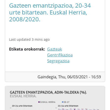
Gazteen emantzipazioa, 20-34
urte bitartean. Euskal Herria,
2008/2020.
Last updated 3 mins ago
Etiketa orokorrak
Gazteak
Gentrifikazioa
Segregazioa
Gaindegia,
Thu, 06/03/2021 - 16:59