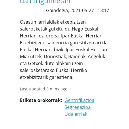
da hiriguneetan
Gaindegia,
2021-05-27 - 13:17
Osasun larrialdiak etxebizitzen
salerosketak gutxitu du Hego Euskal
Herrian; ez, ordea, Ipar Euskal Herrian.
Etxebizitzen salneurria garestitzen ari da
Euskal Herrian, biziki Ipar Euskal Herrian.
Miarritzek, Donostiak, Baionak, Angeluk
eta Getxok dute alokairu zein
salerosketarako Euskal Herriko
etxebizitzarik garestiena.
Last updated 3 mins ago
Etiketa orokorrak
Gentrifikazioa
Segregazioa
Udalerriak