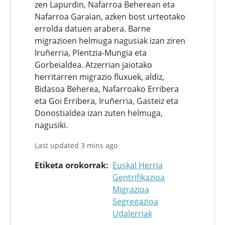
zen Lapurdin, Nafarroa Beherean eta
Nafarroa Garaian, azken bost urteotako
errolda datuen arabera. Barne
migrazioen helmuga nagusiak izan ziren
Iruñerria, Plentzia-Mungia eta
Gorbeialdea. Atzerrian jaiotako
herritarren migrazio fluxuek, aldiz,
Bidasoa Beherea, Nafarroako Erribera
eta Goi Erribera, Iruñerria, Gasteiz eta
Donostialdea izan zuten helmuga,
nagusiki.
Last updated 3 mins ago
Etiketa orokorrak
Euskal Herria
Gentrifikazioa
Migrazioa
Segregazioa
Udalerriak