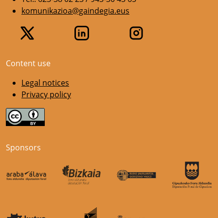
komunikazioa@gaindegia.eus
Content use
Legal notices
Privacy policy
Sponsors