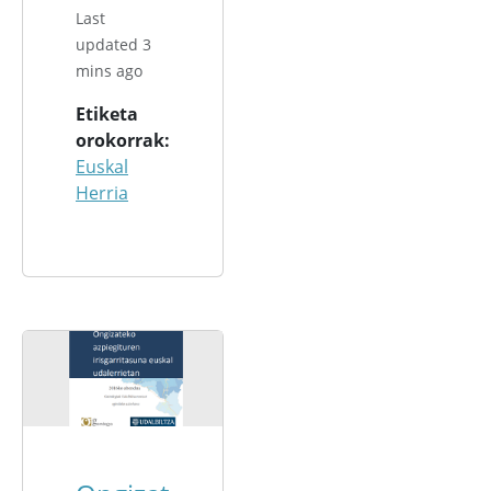
Last
updated 3
mins ago
Etiketa
orokorrak
Euskal
Herria