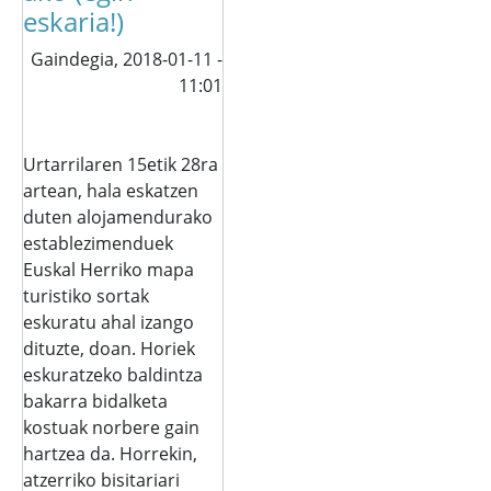
eskaria!)
Gaindegia,
2018-01-11 -
11:01
Urtarrilaren 15etik 28ra
artean, hala eskatzen
duten alojamendurako
establezimenduek
Euskal Herriko mapa
turistiko sortak
eskuratu ahal izango
dituzte, doan. Horiek
eskuratzeko baldintza
bakarra bidalketa
kostuak norbere gain
hartzea da. Horrekin,
atzerriko bisitariari