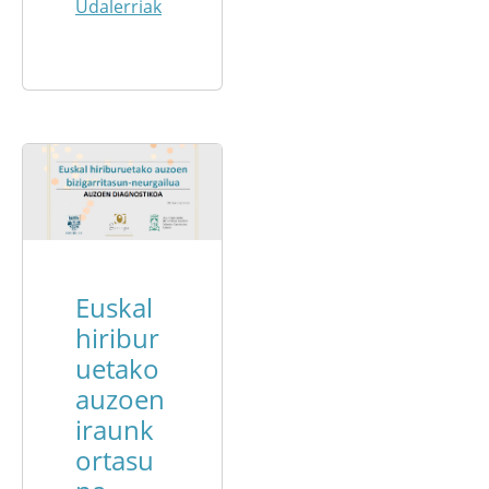
Udalerriak
Euskal
hiribur
uetako
auzoen
iraunk
ortasu