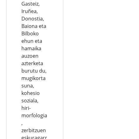
Gasteiz,
Iruñea,
Donostia,
Baiona eta
Bilboko
ehun eta
hamaika
auzoen
azterketa
burutu du,
mugikorta
suna,
kohesio
soziala,
hiri-
morfologia
,
zerbitzuen
eskuragarr