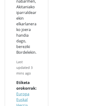
nabarmen,
Akitaniako
iparraldear
ekin
elkarlanera
ko joera
handia
dago,
bereziki
Bordelekin.
Last
updated 3
mins ago
Etiketa
orokorrak
Europa
Euskal
Herria