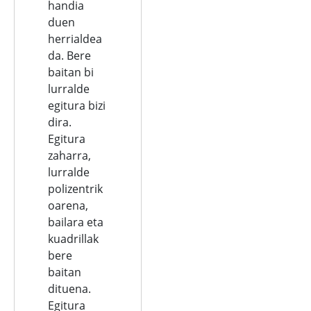
handia
duen
herrialdea
da. Bere
baitan bi
lurralde
egitura bizi
dira.
Egitura
zaharra,
lurralde
polizentrik
oarena,
bailara eta
kuadrillak
bere
baitan
dituena.
Egitura