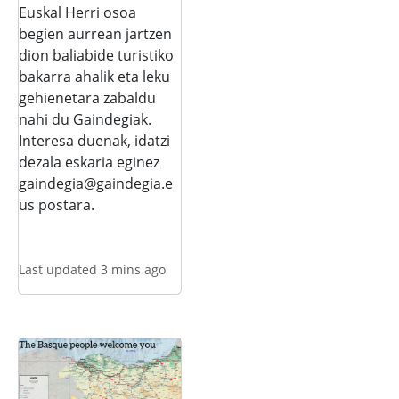
Euskal Herri osoa
begien aurrean jartzen
dion baliabide turistiko
bakarra ahalik eta leku
gehienetara zabaldu
nahi du Gaindegiak.
Interesa duenak, idatzi
dezala eskaria eginez
gaindegia@gaindegia.e
us postara.
Last updated 3 mins ago