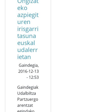
Ongizat
eko
azpiegit
uren
irisgarri
tasuna
euskal
udalerr
ietan
Gaindegia,
2016-12-13
- 12:53
Gaindegiak
Udalbiltza
Partzuergo
arentzat
egindako