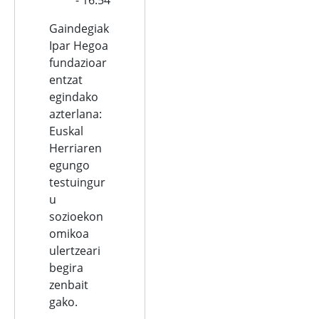
Gaindegiak
Ipar Hegoa
fundazioar
entzat
egindako
azterlana:
Euskal
Herriaren
egungo
testuingur
u
sozioekon
omikoa
ulertzeari
begira
zenbait
gako.