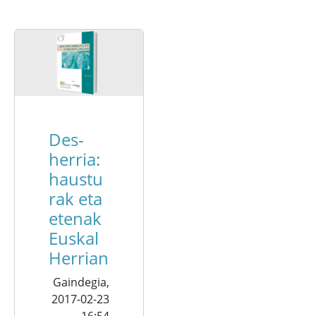
Des-
herria:
haustu
rak eta
etenak
Euskal
Herrian
Gaindegia,
2017-02-23
- 16:54