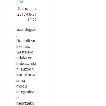
na
Gaindegia,
2017-08-31
- 15:22
Gaindegiak
,
Udalbiltzar
ekin eta
Gasteizko
udalaren
babesareki
n, auzoon
iraunkorta
suna
modu
integralea
n
neurtzeko