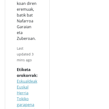
koan diren
eremuak,
batik bat
Nafarroa
Garaian
eta
Zuberoan.
Last
updated 3
mins ago
Etiketa
orokorrak
Eskualdeak
Euskal
Herria
Tokiko
garapena