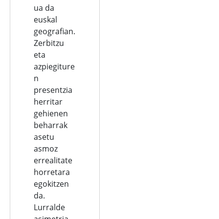
ua da
euskal
geografian.
Zerbitzu
eta
azpiegiture
n
presentzia
herritar
gehienen
beharrak
asetu
asmoz
errealitate
horretara
egokitzen
da.
Lurralde