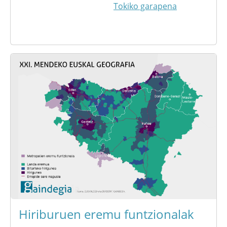
Tokiko garapena
Hiriburuen eremu funtzionalak