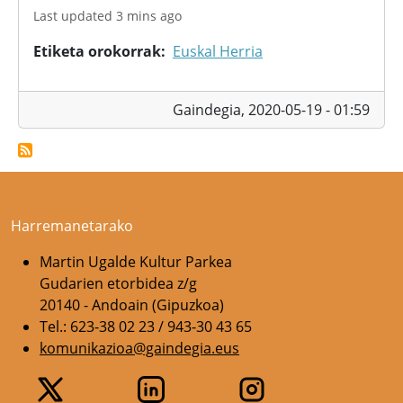
Last updated 3 mins ago
Etiketa orokorrak
Euskal Herria
Gaindegia,
2020-05-19 - 01:59
Harremanetarako
Martin Ugalde Kultur Parkea
Gudarien etorbidea z/g
20140 - Andoain (Gipuzkoa)
Tel.: 623-38 02 23 / 943-30 43 65
komunikazioa@gaindegia.eus