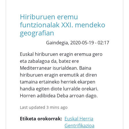
Hiriburuen eremu
funtzionalak XXI. mendeko
geografian
Gaindegia,
2020-05-19 - 02:17
Euskal hiriburuen eragin eremua gero
eta zabalagoa da, batez ere
Mediterranear isurialdean. Baina
hiriburuen eragin eremutik at diren
tamaina ertaineko herriek ekarpen
handia egiten diote lurralde orekari.
Horren adibidea Deba arroan dago.
Last updated 3 mins ago
Etiketa orokorrak
Euskal Herria
Gentrifikazioa