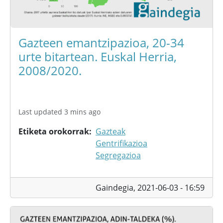
Gazteen emantzipazioa, 20-34
urte bitartean. Euskal Herria,
2008/2020.
Last updated 3 mins ago
Etiketa orokorrak
Gazteak
Gentrifikazioa
Segregazioa
Gaindegia,
2021-06-03 - 16:59