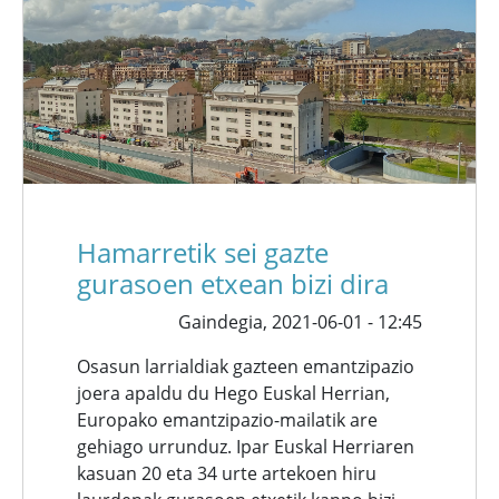
Hamarretik sei gazte
gurasoen etxean bizi dira
Gaindegia,
2021-06-01 - 12:45
Osasun larrialdiak gazteen emantzipazio
joera apaldu du Hego Euskal Herrian,
Europako emantzipazio-mailatik are
gehiago urrunduz. Ipar Euskal Herriaren
kasuan 20 eta 34 urte artekoen hiru