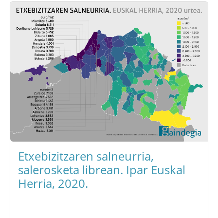
Etxebizitzaren salneurria,
salerosketa librean. Ipar Euskal
Herria, 2020.