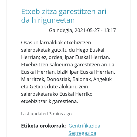
Etxebizitza garestitzen ari
da hiriguneetan
Gaindegia,
2021-05-27 - 13:17
Osasun larrialdiak etxebizitzen
salerosketak gutxitu du Hego Euskal
Herrian; ez, ordea, Ipar Euskal Herrian.
Etxebizitzen salneurria garestitzen ari da
Euskal Herrian, biziki Ipar Euskal Herrian.
Miarritzek, Donostiak, Baionak, Angeluk
eta Getxok dute alokairu zein
salerosketarako Euskal Herriko
etxebizitzarik garestiena.
Last updated 3 mins ago
Etiketa orokorrak
Gentrifikazioa
Segregazioa