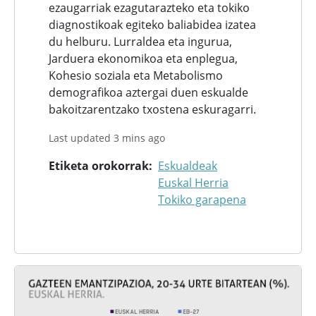
ezaugarriak ezagutarazteko eta tokiko
diagnostikoak egiteko baliabidea izatea
du helburu. Lurraldea eta ingurua,
Jarduera ekonomikoa eta enplegua,
Kohesio soziala eta Metabolismo
demografikoa aztergai duen eskualde
bakoitzarentzako txostena eskuragarri.
Last updated 3 mins ago
Etiketa orokorrak
Eskualdeak
Euskal Herria
Tokiko garapena