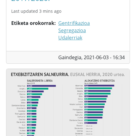
Last updated 3 mins ago
Etiketa orokorrak
Gentrifikazioa
Segregazioa
Udalerriak
Gaindegia,
2021-06-03 - 16:34