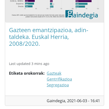
Gazteen emantzipazioa, adin-
taldeka. Euskal Herria,
2008/2020.
Last updated 3 mins ago
Etiketa orokorrak
Gazteak
Gentrifikazioa
Segregazioa
Gaindegia,
2021-06-03 - 16:41