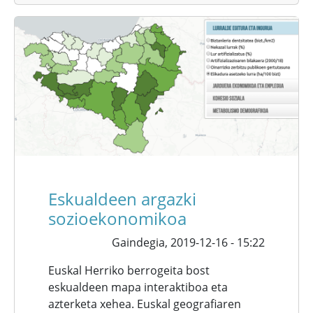
Eskualdeen argazki
sozioekonomikoa
Gaindegia,
2019-12-16 - 15:22
Euskal Herriko berrogeita bost
eskualdeen mapa interaktiboa eta
azterketa xehea. Euskal geografiaren