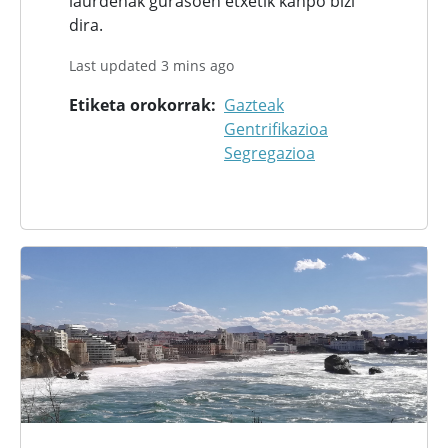
laurdenak gurasoen etxetik kanpo bizi
dira.
Last updated 3 mins ago
Etiketa orokorrak
Gazteak
Gentrifikazioa
Segregazioa