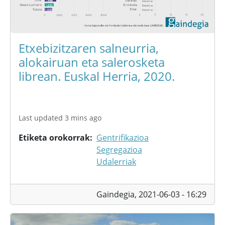
Etxebizitzaren salneurria,
alokairuan eta salerosketa
librean. Euskal Herria, 2020.
Last updated 3 mins ago
Etiketa orokorrak
Gentrifikazioa
Segregazioa
Udalerriak
Gaindegia,
2021-06-03 - 16:29