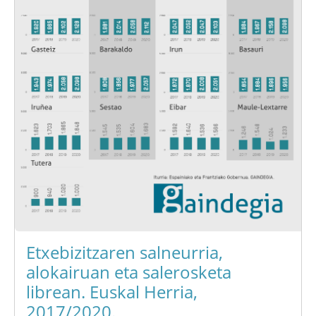
Etxebizitzaren salneurria,
alokairuan eta salerosketa
librean. Euskal Herria,
2017/2020.