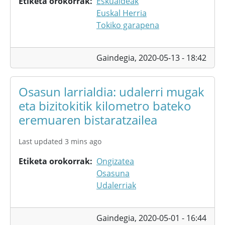
Etiketa orokorrak
Eskualdeak
Euskal Herria
Tokiko garapena
Gaindegia,
2020-05-13 - 18:42
Osasun larrialdia: udalerri mugak
eta bizitokitik kilometro bateko
eremuaren bistaratzailea
Last updated 3 mins ago
Etiketa orokorrak
Ongizatea
Osasuna
Udalerriak
Gaindegia,
2020-05-01 - 16:44