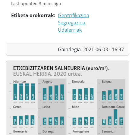
Last updated 3 mins ago
Etiketa orokorrak
Gentrifikazioa
Segregazioa
Udalerriak
Gaindegia,
2021-06-03 - 16:37