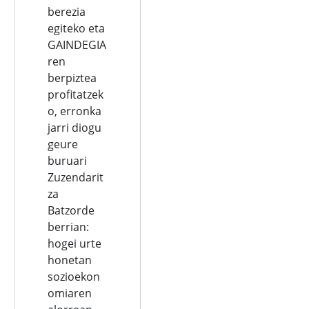
berezia
egiteko eta
GAINDEGIA
ren
berpiztea
profitatzek
o, erronka
jarri diogu
geure
buruari
Zuzendarit
za
Batzorde
berrian:
hogei urte
honetan
sozioekon
omiaren