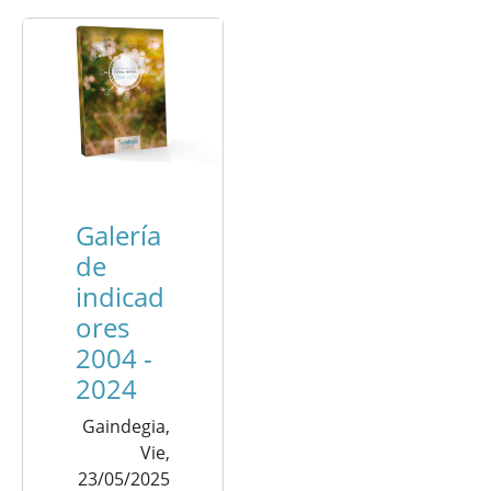
Galería
de
indicad
ores
2004 -
2024
Gaindegia,
Vie,
23/05/2025