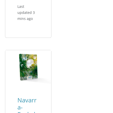
Last
updated 3
mins ago
Navarr
a-