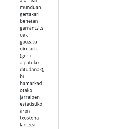
alorrean
munduan
gertakari
benetan
garrantzits
uak
gauzatu
direlarik
(gero
aipatuko
ditudanak),
bi
hamarkad
otako
jarraipen
estatistiko
aren
txostena
lantzea.