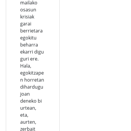
mailako
osasun
krisiak
garai
berrietara
egokitu
beharra
ekarri digu
guri ere.
Hala,
egokitzape
n horretan
dihardugu
joan
deneko bi
urtean,
eta,
aurten,
zerbait