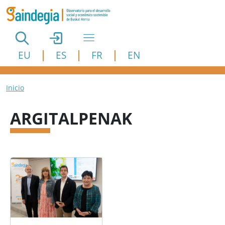
Pasar al contenido principal
EU
ES
FR
EN
Ruta de navegación
Inicio
ARGITALPENAK