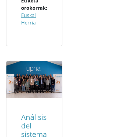
Etiketa
orokorrak
Euskal
Herria
Análisis
del
sistema