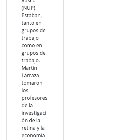
Vasco
(NUP).
Estaban,
tanto en
grupos de
trabajo
como en
grupos de
trabajo.
Martin
Larraza
tomaron
los
profesores
de la
investigaci
ón de la
retina y la
economía