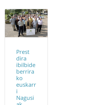
Prest
dira
ibilbide
berrira
ko
euskarr
i
Nagusi
ak