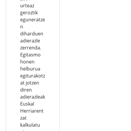
urteaz
geroztik
eguneratze
n
diharduen
adierazle
zerrenda.
Egitasmo
honen
helburua
egiturakotz
at jotzen
diren
adierazleak
Euskal
Herriarent
zat
kalkulatu